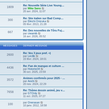
g
d
i
e
e
e
r
Re: Nouvelle Série Live Young…
r
1809
r
l
V
par
Mike Sano
m
n
e
o
20 avr. 2024, 11:07
e
i
d
i
s
e
e
r
s
Re: Site italien sur Bad Comp…
r
r
300
l
a
V
par
Eikichi Onizuka
m
n
e
g
o
05 févr. 2013, 21:28
e
i
d
e
i
s
e
e
r
Re: Des nouvelles de Tôru Fuj…
s
r
r
667
l
V
par
ciwamib
a
m
n
e
o
16 avr. 2026, 05:52
g
e
i
d
i
e
s
e
e
r
s
r
r
l
a
MESSAGES
DERNIER MESSAGE
m
n
e
g
e
i
d
e
s
Re: Vos 3 jeux pref. =)
e
e
2600
s
V
par
Lecille
r
r
a
o
15 févr. 2024, 18:01
m
n
g
i
e
i
e
r
s
e
Re: Fan de mangas et culture …
4436
l
s
r
V
par
Hotome34
e
a
m
o
30 oct. 2025, 23:59
d
g
e
i
e
e
s
r
Animes confirmés pour 2025 - …
r
3572
s
l
V
par
Aoshi
n
a
e
o
20 nov. 2024, 22:29
i
g
d
i
e
e
e
r
Re: Thème dessin animé, jeu v…
r
7658
r
l
V
par
GTOnly
m
n
e
o
11 oct. 2025, 07:27
e
i
d
i
s
e
e
r
V
par
Onerasan
s
r
100
r
l
o
10 janv. 2012, 18:58
a
m
n
e
i
g