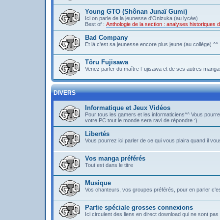
Young GTO (Shônan Junaï Gumi)
Ici on parle de la jeunesse d'Onizuka (au lycée)
Best of :
Anthologie de la section : analyses historique
Bad Company
Et là c'est sa jeunesse encore plus jeune (au collège) ^^
Tôru Fujisawa
Venez parler du maître Fujisawa et de ses autres mangas
DIVERS
Informatique et Jeux Vidéos
Pour tous les gamers et les informaticiens^^ Vous pou
votre PC tout le monde sera ravi de répondre :)
Libertés
Vous pourrez ici parler de ce qui vous plaira quand il vous
Vos manga préférés
Tout est dans le titre
Musique
Vos chanteurs, vos groupes préférés, pour en parler c'est 
Partie spéciale grosses connexions
Ici circulent des liens en direct download qui ne sont 