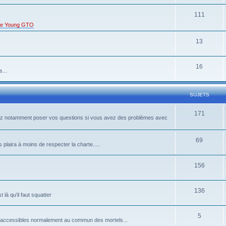
111
s de Young GTO
13
16
...
SUJETS
171
rrez notamment poser vos questions si vous avez des problèmes avec
69
 plaira à moins de respecter la charte.....
156
136
là qu'il faut squatter
5
pas accessibles normalement au commun des mortels...