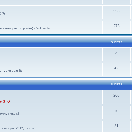
556
à ?)
273
 savez pas où poster) c'est par là
SUJETS
4
42
... c'est par là
SUJETS
208
 de GTO
10
oir, c'est ici !
21
ssant par 2012, c'est ici