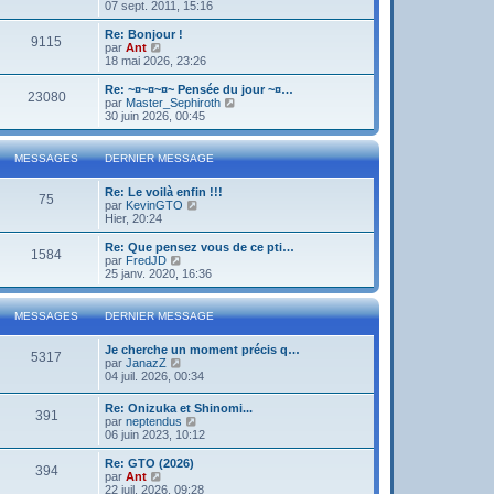
o
07 sept. 2011, 15:16
i
r
Re: Bonjour !
9115
l
V
par
Ant
e
o
18 mai 2026, 23:26
d
i
e
r
Re: ~¤~¤~¤~ Pensée du jour ~¤…
23080
r
l
V
par
Master_Sephiroth
n
e
o
30 juin 2026, 00:45
i
d
i
e
e
r
r
r
l
MESSAGES
DERNIER MESSAGE
m
n
e
e
i
d
s
Re: Le voilà enfin !!!
e
e
75
s
V
par
KevinGTO
r
r
a
o
Hier, 20:24
m
n
g
i
e
i
e
r
s
Re: Que pensez vous de ce pti…
e
1584
l
s
V
par
FredJD
r
e
a
o
25 janv. 2020, 16:36
m
d
g
i
e
e
e
r
s
r
l
s
MESSAGES
DERNIER MESSAGE
n
e
a
i
d
g
Je cherche un moment précis q…
e
e
e
5317
V
par
JanazZ
r
r
o
04 juil. 2026, 00:34
m
n
i
e
i
r
s
e
Re: Onizuka et Shinomi...
391
l
s
r
V
par
neptendus
e
a
m
o
06 juin 2023, 10:12
d
g
e
i
e
e
s
r
Re: GTO (2026)
r
394
s
l
V
par
Ant
n
a
e
o
22 juil. 2026, 09:28
i