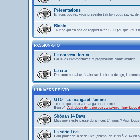
Présentations
Ici vous pouvez vous présenter (ah bon vous saviez déj
Blabla
Tout ce qui n'a pas de rapport avec GTO (ou que vous ne
PASSION-GTO
Le nouveau forum
Par là les commentaires et propositions d'amélioration
Le site
Des commentaires à faire sur le site, le design, le contenu 
L'UNIVERS DE GTO
GTO - Le manga et l'anime
Tout ce qui a trait au manga ou à l'anime
Best of :
Anthologie de la section : analyses historiques
Shônan 14 Days
Mais que s'est-il passé durant ces 14 jours ? Pour tout sav
La série Live
Pour parler de la série Live (drama) de 1999 à 2014 en pa