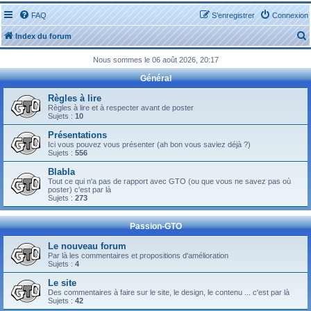
FAQ
S’enregistrer
Connexion
Index du forum
Nous sommes le 06 août 2026, 20:17
Général
Règles à lire
Règles à lire et à respecter avant de poster
Sujets :
10
r
Présentations
Ici vous pouvez vous présenter (ah bon vous saviez déjà ?)
Sujets :
556
Blabla
Tout ce qui n'a pas de rapport avec GTO (ou que vous ne savez pas où
r
poster) c'est par là
Sujets :
273
Passion-GTO
Le nouveau forum
Par là les commentaires et propositions d'amélioration
Sujets :
4
Le site
Des commentaires à faire sur le site, le design, le contenu ... c'est par là
Sujets :
42