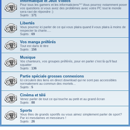
Informatique et Jeux Vidéos
Pour tous les gamers et les informaticiens^^ Vous pourrez notamment poser
vos questions si vous avez des problèmes avec votre PC tout le monde
sera ravi de répondre :)
Sujets :
171
Libertés
Vous pourrez ici parler de ce qui vous plaira quand il vous plaira à moins de
respecter la charte.....
Sujets :
69
Vos manga préférés
Tout est dans le titre
Sujets :
156
Musique
Vos chanteurs, vos groupes préférés, pour en parler c'est là qu'il faut
squatter
Sujets :
136
Partie spéciale grosses connexions
Ici circulent des liens en direct download qui ne sont pas accessibles
normalement au commun des mortels...
Sujets :
5
Cinéma et télé
Venez parler de tout ce qui touche au petit et au grand écran
Sujets :
88
Sports
Vous êtes de grands sportifs ou vous aimez simplement parler de sport?
Par ici mesdames et messieurs !
Sujets :
26