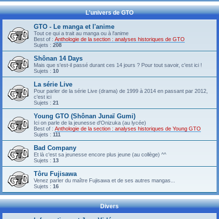
L'univers de GTO
GTO - Le manga et l'anime
Tout ce qui a trait au manga ou à l'anime
Best of :
Anthologie de la section : analyses historiques de GTO
Sujets :
208
Shônan 14 Days
Mais que s'est-il passé durant ces 14 jours ? Pour tout savoir, c'est ici !
Sujets :
10
La série Live
Pour parler de la série Live (drama) de 1999 à 2014 en passant par 2012,
c'est ici
Sujets :
21
Young GTO (Shônan Junaï Gumi)
Ici on parle de la jeunesse d'Onizuka (au lycée)
Best of :
Anthologie de la section : analyses historiques de Young GTO
Sujets :
111
Bad Company
Et là c'est sa jeunesse encore plus jeune (au collège) ^^
Sujets :
13
Tôru Fujisawa
Venez parler du maître Fujisawa et de ses autres mangas...
Sujets :
16
Divers