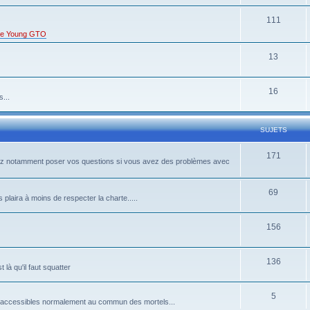
111
s de Young GTO
13
16
...
SUJETS
171
rrez notamment poser vos questions si vous avez des problèmes avec
69
 plaira à moins de respecter la charte.....
156
136
là qu'il faut squatter
5
pas accessibles normalement au commun des mortels...