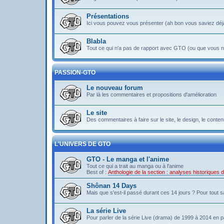
Présentations
Ici vous pouvez vous présenter (ah bon vous saviez déj
Blabla
Tout ce qui n'a pas de rapport avec GTO (ou que vous ne
PASSION-GTO
Le nouveau forum
Par là les commentaires et propositions d'amélioration
Le site
Des commentaires à faire sur le site, le design, le contenu 
L'UNIVERS DE GTO
GTO - Le manga et l'anime
Tout ce qui a trait au manga ou à l'anime
Best of :
Anthologie de la section : analyses historiques
Shônan 14 Days
Mais que s'est-il passé durant ces 14 jours ? Pour tout sav
La série Live
Pour parler de la série Live (drama) de 1999 à 2014 en pa