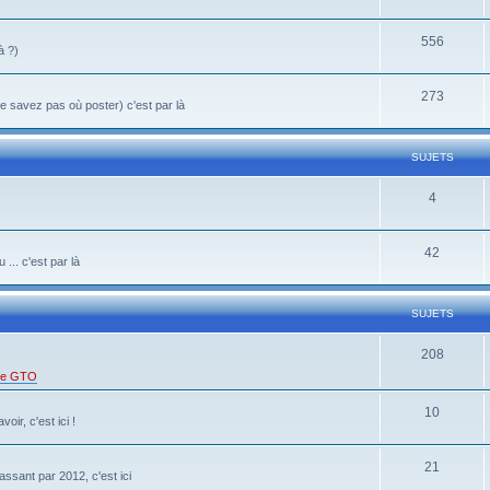
556
à ?)
273
 savez pas où poster) c'est par là
SUJETS
4
42
... c'est par là
SUJETS
208
 de GTO
10
oir, c'est ici !
21
ssant par 2012, c'est ici