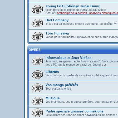
Young GTO (Shônan Junaï Gumi)
Ici on parle de la jeunesse d'Onizuka (au lycée)
Best of :
Anthologie de la section : analyses historique
Bad Company
Et là c'est sa jeunesse encore plus jeune (au collège) ^^
Tôru Fujisawa
Venez parler du maître Fujisawa et de ses autres mangas
DIVERS
Informatique et Jeux Vidéos
Pour tous les gamers et les informaticiens^^ Vous pou
votre PC tout le monde sera ravi de répondre :)
Libertés
Vous pourrez ici parler de ce qui vous plaira quand il vous
Vos manga préférés
Tout est dans le titre
Musique
Vos chanteurs, vos groupes préférés, pour en parler c'est 
Partie spéciale grosses connexions
Ici circulent des liens en direct download qui ne sont 