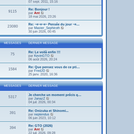
o
07 sept. 2011, 15:16
i
r
Re: Bonjour !
9115
l
V
par
Ant
e
o
18 mai 2026, 23:26
d
i
e
r
Re: ~¤~¤~¤~ Pensée du jour ~¤…
23080
r
l
V
par
Master_Sephiroth
n
e
o
30 juin 2026, 00:45
i
d
i
e
e
r
r
r
l
MESSAGES
DERNIER MESSAGE
m
n
e
e
i
d
s
Re: Le voilà enfin !!!
e
e
75
s
V
par
KevinGTO
r
r
a
o
06 août 2026, 20:24
m
n
g
i
e
i
e
r
s
Re: Que pensez vous de ce pti…
e
1584
l
s
V
par
FredJD
r
e
a
o
25 janv. 2020, 16:36
m
d
g
i
e
e
e
r
s
r
l
s
MESSAGES
DERNIER MESSAGE
n
e
a
i
d
g
Je cherche un moment précis q…
e
e
e
5317
V
par
JanazZ
r
r
o
04 juil. 2026, 00:34
m
n
i
e
i
r
s
e
Re: Onizuka et Shinomi...
391
l
s
r
V
par
neptendus
e
a
m
o
06 juin 2023, 10:12
d
g
e
i
e
e
s
r
Re: GTO (2026)
r
394
s
l
V
par
Ant
n
a
e
o
22 juil. 2026, 09:28
i