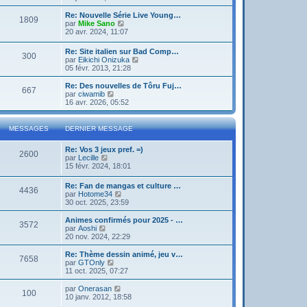
g
d
i
e
e
e
r
Re: Nouvelle Série Live Young…
r
1809
r
l
V
par
Mike Sano
m
n
e
o
20 avr. 2024, 11:07
e
i
d
i
s
e
e
r
s
Re: Site italien sur Bad Comp…
r
r
300
l
a
V
par
Eikichi Onizuka
m
n
e
g
o
05 févr. 2013, 21:28
e
i
d
e
i
s
e
e
r
Re: Des nouvelles de Tôru Fuj…
s
r
r
667
l
V
par
ciwamib
a
m
n
e
o
16 avr. 2026, 05:52
g
e
i
d
i
e
s
e
e
r
s
r
r
l
a
MESSAGES
DERNIER MESSAGE
m
n
e
g
e
i
d
e
s
Re: Vos 3 jeux pref. =)
e
e
2600
s
V
par
Lecille
r
r
a
o
15 févr. 2024, 18:01
m
n
g
i
e
i
e
r
s
e
Re: Fan de mangas et culture …
4436
l
s
r
V
par
Hotome34
e
a
m
o
30 oct. 2025, 23:59
d
g
e
i
e
e
s
r
Animes confirmés pour 2025 - …
r
3572
s
l
V
par
Aoshi
n
a
e
o
20 nov. 2024, 22:29
i
g
d
i
e
e
e
r
Re: Thème dessin animé, jeu v…
r
7658
r
l
V
par
GTOnly
m
n
e
o
11 oct. 2025, 07:27
e
i
d
i
s
e
e
r
V
par
Onerasan
s
r
100
r
l
o
10 janv. 2012, 18:58
a
m
n
e
i
g