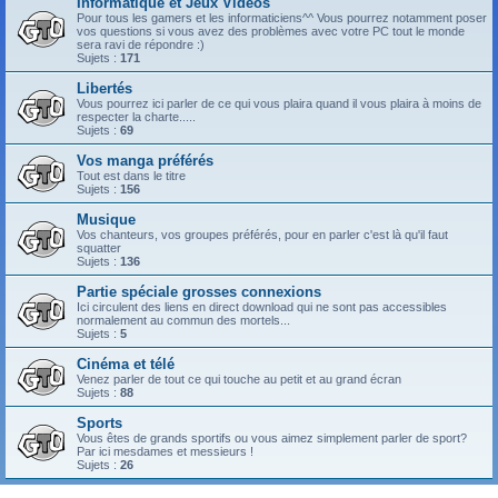
Informatique et Jeux Vidéos
Pour tous les gamers et les informaticiens^^ Vous pourrez notamment poser
vos questions si vous avez des problèmes avec votre PC tout le monde
sera ravi de répondre :)
Sujets :
171
Libertés
Vous pourrez ici parler de ce qui vous plaira quand il vous plaira à moins de
respecter la charte.....
Sujets :
69
Vos manga préférés
Tout est dans le titre
Sujets :
156
Musique
Vos chanteurs, vos groupes préférés, pour en parler c'est là qu'il faut
squatter
Sujets :
136
Partie spéciale grosses connexions
Ici circulent des liens en direct download qui ne sont pas accessibles
normalement au commun des mortels...
Sujets :
5
Cinéma et télé
Venez parler de tout ce qui touche au petit et au grand écran
Sujets :
88
Sports
Vous êtes de grands sportifs ou vous aimez simplement parler de sport?
Par ici mesdames et messieurs !
Sujets :
26