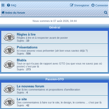
FAQ
S’enregistrer
Connexion
Index du forum
Nous sommes le 07 août 2026, 04:44
Général
Règles à lire
Règles à lire et à respecter avant de poster
Sujets :
10
r
Présentations
Ici vous pouvez vous présenter (ah bon vous saviez déjà ?)
Sujets :
556
Blabla
Tout ce qui n'a pas de rapport avec GTO (ou que vous ne savez pas où
r
poster) c'est par là
Sujets :
273
Passion-GTO
Le nouveau forum
Par là les commentaires et propositions d'amélioration
Sujets :
4
Le site
Des commentaires à faire sur le site, le design, le contenu ... c'est par là
Sujets :
42