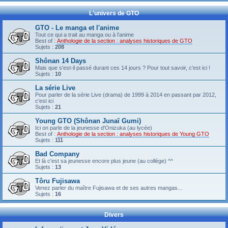
L'univers de GTO
GTO - Le manga et l'anime
Tout ce qui a trait au manga ou à l'anime
Best of :
Anthologie de la section : analyses historiques de GTO
Sujets :
208
Shônan 14 Days
Mais que s'est-il passé durant ces 14 jours ? Pour tout savoir, c'est ici !
Sujets :
10
La série Live
Pour parler de la série Live (drama) de 1999 à 2014 en passant par 2012,
c'est ici
Sujets :
21
Young GTO (Shônan Junaï Gumi)
Ici on parle de la jeunesse d'Onizuka (au lycée)
Best of :
Anthologie de la section : analyses historiques de Young GTO
Sujets :
111
Bad Company
Et là c'est sa jeunesse encore plus jeune (au collège) ^^
Sujets :
13
Tôru Fujisawa
Venez parler du maître Fujisawa et de ses autres mangas...
Sujets :
16
Divers