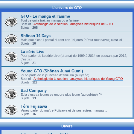
L'univers de GTO
GTO - Le manga et l'anime
Tout ce qui a trait au manga ou à l'anime
Best of :
Anthologie de la section : analyses historiques de GTO
Sujets :
208
Shônan 14 Days
Mais que s'est-il passé durant ces 14 jours ? Pour tout savoir, c'est ici !
Sujets :
10
La série Live
Pour parler de la série Live (drama) de 1999 à 2014 en passant par 2012,
c'est ici
Sujets :
21
Young GTO (Shônan Junaï Gumi)
Ici on parle de la jeunesse d'Onizuka (au lycée)
Best of :
Anthologie de la section : analyses historiques de Young GTO
Sujets :
111
Bad Company
Et là c'est sa jeunesse encore plus jeune (au collège) ^^
Sujets :
13
Tôru Fujisawa
Venez parler du maître Fujisawa et de ses autres mangas...
Sujets :
16
Divers