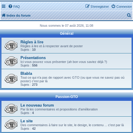
FAQ
S’enregistrer
Connexion
Index du forum
Nous sommes le 07 août 2026, 11:08
Général
Règles à lire
Règles à lire et à respecter avant de poster
Sujets :
10
r
Présentations
Ici vous pouvez vous présenter (ah bon vous saviez déjà ?)
Sujets :
556
Blabla
Tout ce qui n'a pas de rapport avec GTO (ou que vous ne savez pas où
r
poster) c'est par là
Sujets :
273
Passion-GTO
Le nouveau forum
Par là les commentaires et propositions d'amélioration
Sujets :
4
Le site
Des commentaires à faire sur le site, le design, le contenu ... c'est par là
Sujets :
42