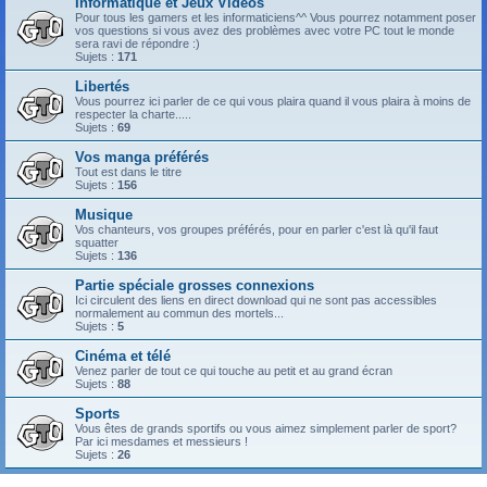
Informatique et Jeux Vidéos
Pour tous les gamers et les informaticiens^^ Vous pourrez notamment poser
vos questions si vous avez des problèmes avec votre PC tout le monde
sera ravi de répondre :)
Sujets :
171
Libertés
Vous pourrez ici parler de ce qui vous plaira quand il vous plaira à moins de
respecter la charte.....
Sujets :
69
Vos manga préférés
Tout est dans le titre
Sujets :
156
Musique
Vos chanteurs, vos groupes préférés, pour en parler c'est là qu'il faut
squatter
Sujets :
136
Partie spéciale grosses connexions
Ici circulent des liens en direct download qui ne sont pas accessibles
normalement au commun des mortels...
Sujets :
5
Cinéma et télé
Venez parler de tout ce qui touche au petit et au grand écran
Sujets :
88
Sports
Vous êtes de grands sportifs ou vous aimez simplement parler de sport?
Par ici mesdames et messieurs !
Sujets :
26