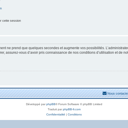
on
r cette session
ement ne prend que quelques secondes et augmente vos possibilités. L’administrat
, assurez-vous d’avoir pris connaissance de nos conditions d’utilisation et de notre
Nous contacte
Développé par
phpBB
® Forum Software © phpBB Limited
Traduit par
phpBB-fr.com
Confidentialité
|
Conditions