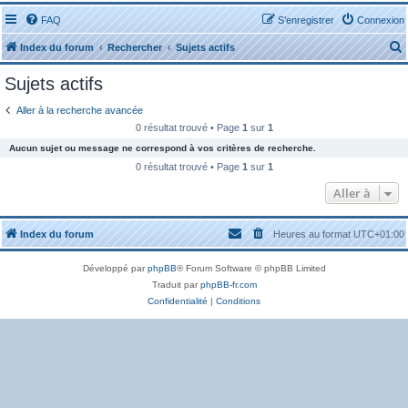
FAQ
S’enregistrer
Connexion
Index du forum
Rechercher
Sujets actifs
Sujets actifs
Aller à la recherche avancée
0 résultat trouvé • Page
1
sur
1
Aucun sujet ou message ne correspond à vos critères de recherche.
r
0 résultat trouvé • Page
1
sur
1
Aller à
Index du forum
Heures au format
UTC+01:00
r
Développé par
phpBB
® Forum Software © phpBB Limited
Traduit par
phpBB-fr.com
Confidentialité
|
Conditions