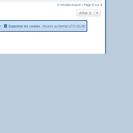
0 résultat trouvé • Page
1
sur
1
Aller à
r
Supprimer les cookies
Heures au format
UTC+01:00