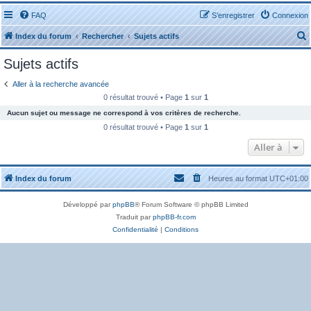
FAQ
S’enregistrer
Connexion
Index du forum
Rechercher
Sujets actifs
Sujets actifs
Aller à la recherche avancée
0 résultat trouvé • Page
1
sur
1
Aucun sujet ou message ne correspond à vos critères de recherche.
r
0 résultat trouvé • Page
1
sur
1
Aller à
Index du forum
Heures au format
UTC+01:00
r
Développé par
phpBB
® Forum Software © phpBB Limited
Traduit par
phpBB-fr.com
Confidentialité
|
Conditions