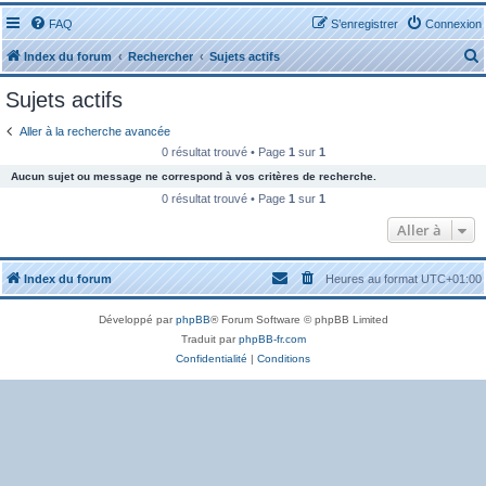
FAQ
S’enregistrer
Connexion
Index du forum
Rechercher
Sujets actifs
Sujets actifs
Aller à la recherche avancée
0 résultat trouvé • Page
1
sur
1
Aucun sujet ou message ne correspond à vos critères de recherche.
r
0 résultat trouvé • Page
1
sur
1
Aller à
Index du forum
Heures au format
UTC+01:00
r
Développé par
phpBB
® Forum Software © phpBB Limited
Traduit par
phpBB-fr.com
Confidentialité
|
Conditions