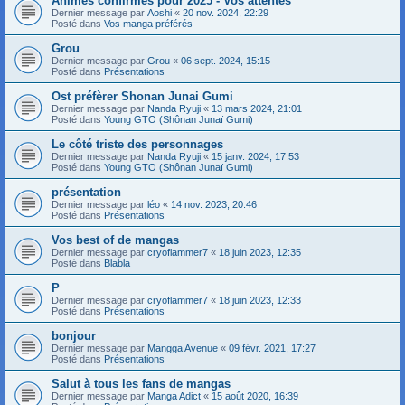
Animes confirmés pour 2025 - Vos attentes
Dernier message par
Aoshi
«
20 nov. 2024, 22:29
Posté dans
Vos manga préférés
Grou
Dernier message par
Grou
«
06 sept. 2024, 15:15
Posté dans
Présentations
Ost préfèrer Shonan Junai Gumi
Dernier message par
Nanda Ryuji
«
13 mars 2024, 21:01
Posté dans
Young GTO (Shônan Junaï Gumi)
Le côté triste des personnages
Dernier message par
Nanda Ryuji
«
15 janv. 2024, 17:53
Posté dans
Young GTO (Shônan Junaï Gumi)
présentation
Dernier message par
léo
«
14 nov. 2023, 20:46
Posté dans
Présentations
Vos best of de mangas
Dernier message par
cryoflammer7
«
18 juin 2023, 12:35
Posté dans
Blabla
P
Dernier message par
cryoflammer7
«
18 juin 2023, 12:33
Posté dans
Présentations
bonjour
Dernier message par
Mangga Avenue
«
09 févr. 2021, 17:27
Posté dans
Présentations
Salut à tous les fans de mangas
Dernier message par
Manga Adict
«
15 août 2020, 16:39