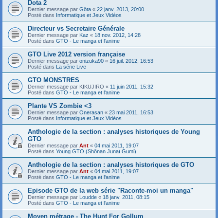
Dota 2
Dernier message par
Gôta
«
22 janv. 2013, 20:00
Posté dans
Informatique et Jeux Vidéos
Directeur vs Secretaire Générale
Dernier message par
Kaz
«
18 nov. 2012, 14:28
Posté dans
GTO - Le manga et l'anime
GTO Live 2012 version française
Dernier message par
onizuka90
«
16 juil. 2012, 16:53
Posté dans
La série Live
GTO MONSTRES
Dernier message par
KIKUJIRO
«
11 juin 2011, 15:32
Posté dans
GTO - Le manga et l'anime
Plante VS Zombie <3
Dernier message par
Onerasan
«
23 mai 2011, 16:53
Posté dans
Informatique et Jeux Vidéos
Anthologie de la section : analyses historiques de Young
GTO
Dernier message par
Ant
«
04 mai 2011, 19:07
Posté dans
Young GTO (Shônan Junaï Gumi)
Anthologie de la section : analyses historiques de GTO
Dernier message par
Ant
«
04 mai 2011, 19:07
Posté dans
GTO - Le manga et l'anime
Episode GTO de la web série "Raconte-moi un manga"
Dernier message par
Loudde
«
18 janv. 2011, 08:15
Posté dans
GTO - Le manga et l'anime
Moyen métrage - The Hunt For Gollum