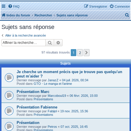
FAQ
S’enregistrer
Connexion
Index du forum
Rechercher
Sujets sans réponse
Sujets sans réponse
Aller à la recherche avancée
Rechercher
Recherche avancée
r
1
2
Suivante
97 résultats trouvés
Sujets
Je cherche un moment précis que je trouve pas quelqu'un
peut m'aider ?
r
Dernier message par
JanazZ
«
04 juil. 2026, 00:34
Posté dans
GTO - Le manga et l'anime
Présentation Marc
Dernier message par
Marcoboul19
«
06 févr. 2026, 15:00
Posté dans
Présentations
Présentation Fabienne
Dernier message par
Fabijol
«
19 nov. 2025, 15:36
Posté dans
Présentations
Présentation
Dernier message par
Petros
«
07 oct. 2025, 16:45
Posté dans
Présentations