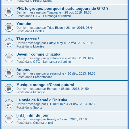
Posté dans
Présentations
PNL le groupe, pourquoi il parle toujours de GTO ?
Dernier message par
Twatwane
«
28 oct. 2019, 18:35
Posté dans
GTO - Le manga et l'anime
Youtube
Dernier message par
Tripp Eisen
«
26 nov. 2015, 05:44
Posté dans
Libertés
Tête percée !
Dernier message par
CafayOLay
«
22 févr. 2015, 21:16
Posté dans
Libertés
Devenir comme Onizuka
Dernier message par
greatantoine
«
20 déc. 2013, 16:45
Posté dans
GTO - Le manga et l'anime
Antoine
Dernier message par
greatantoine
«
20 déc. 2013, 16:38
Posté dans
Présentations
Musique mongole/Chant gutural
Dernier message par
Echoes
«
06 déc. 2013, 04:50
Posté dans
Musique
Le style de Karaté d'Onizuka
Dernier message par
GTOniZuuka
«
21 nov. 2013, 16:55
Posté dans
Sports
[FdJ] Film du jour
Dernier message par
Reality
«
17 avr. 2013, 21:18
Posté dans
Cinéma et télé