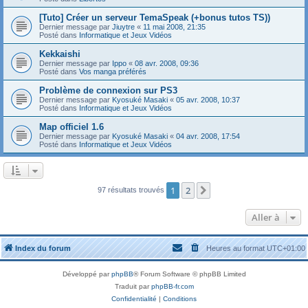
[Tuto] Créer un serveur TemaSpeak (+bonus tutos TS))
Dernier message par
Jiuytre
«
11 mai 2008, 21:35
Posté dans
Informatique et Jeux Vidéos
Kekkaishi
Dernier message par
Ippo
«
08 avr. 2008, 09:36
Posté dans
Vos manga préférés
Problème de connexion sur PS3
Dernier message par
Kyosuké Masaki
«
05 avr. 2008, 10:37
Posté dans
Informatique et Jeux Vidéos
Map officiel 1.6
Dernier message par
Kyosuké Masaki
«
04 avr. 2008, 17:54
Posté dans
Informatique et Jeux Vidéos
1
2
Suivante
97 résultats trouvés
Aller à
Index du forum
Heures au format
UTC+01:00
Développé par
phpBB
® Forum Software © phpBB Limited
Traduit par
phpBB-fr.com
Confidentialité
|
Conditions