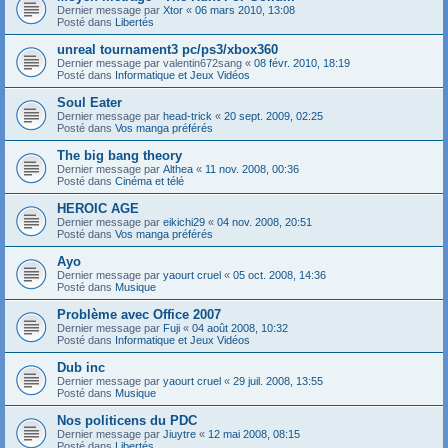
Dernier message par
Xtor
«
06 mars 2010, 13:08
Posté dans
Libertés
unreal tournament3 pc/ps3/xbox360
Dernier message par
valentin672sang
«
08 févr. 2010, 18:19
Posté dans
Informatique et Jeux Vidéos
Soul Eater
Dernier message par
head-trick
«
20 sept. 2009, 02:25
Posté dans
Vos manga préférés
The big bang theory
Dernier message par
Althea
«
11 nov. 2008, 00:36
Posté dans
Cinéma et télé
HEROIC AGE
Dernier message par
eikichi29
«
04 nov. 2008, 20:51
Posté dans
Vos manga préférés
Ayo
Dernier message par
yaourt cruel
«
05 oct. 2008, 14:36
Posté dans
Musique
Problème avec Office 2007
Dernier message par
Fuji
«
04 août 2008, 10:32
Posté dans
Informatique et Jeux Vidéos
Dub inc
Dernier message par
yaourt cruel
«
29 juil. 2008, 13:55
Posté dans
Musique
Nos politicens du PDC
Dernier message par
Jiuytre
«
12 mai 2008, 08:15
Posté dans
Libertés