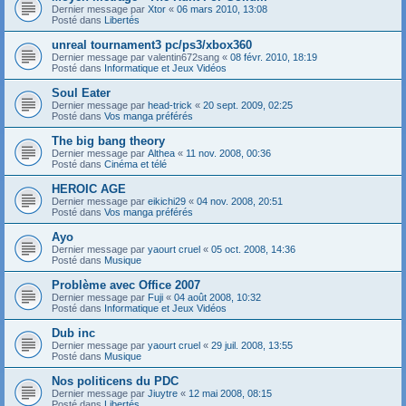
Dernier message par
Xtor
«
06 mars 2010, 13:08
Posté dans
Libertés
unreal tournament3 pc/ps3/xbox360
Dernier message par
valentin672sang
«
08 févr. 2010, 18:19
Posté dans
Informatique et Jeux Vidéos
Soul Eater
Dernier message par
head-trick
«
20 sept. 2009, 02:25
Posté dans
Vos manga préférés
The big bang theory
Dernier message par
Althea
«
11 nov. 2008, 00:36
Posté dans
Cinéma et télé
HEROIC AGE
Dernier message par
eikichi29
«
04 nov. 2008, 20:51
Posté dans
Vos manga préférés
Ayo
Dernier message par
yaourt cruel
«
05 oct. 2008, 14:36
Posté dans
Musique
Problème avec Office 2007
Dernier message par
Fuji
«
04 août 2008, 10:32
Posté dans
Informatique et Jeux Vidéos
Dub inc
Dernier message par
yaourt cruel
«
29 juil. 2008, 13:55
Posté dans
Musique
Nos politicens du PDC
Dernier message par
Jiuytre
«
12 mai 2008, 08:15
Posté dans
Libertés