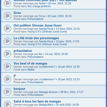
Animes confirmés pour 2025 - Vos attentes
Dernier message par
Aoshi
«
20 nov. 2024, 22:29
Posté dans
Vos manga préférés
Grou
Dernier message par
Grou
«
06 sept. 2024, 15:15
Posté dans
Présentations
Ost préfèrer Shonan Junai Gumi
Dernier message par
Nanda Ryuji
«
13 mars 2024, 21:01
Posté dans
Young GTO (Shônan Junaï Gumi)
Le côté triste des personnages
Dernier message par
Nanda Ryuji
«
15 janv. 2024, 17:53
Posté dans
Young GTO (Shônan Junaï Gumi)
présentation
Dernier message par
léo
«
14 nov. 2023, 20:46
Posté dans
Présentations
Vos best of de mangas
Dernier message par
cryoflammer7
«
18 juin 2023, 12:35
Posté dans
Blabla
P
Dernier message par
cryoflammer7
«
18 juin 2023, 12:33
Posté dans
Présentations
bonjour
Dernier message par
Mangga Avenue
«
09 févr. 2021, 17:27
Posté dans
Présentations
Salut à tous les fans de mangas
Dernier message par
Manga Adict
«
15 août 2020, 16:39