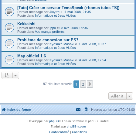
[Tuto] Créer un serveur TemaSpeak (+bonus tutos TS))
Dernier message par
Jiuytre
«
11 mai 2008, 21:35
Posté dans
Informatique et Jeux Vidéos
Kekkaishi
Dernier message par
Ippo
«
08 avr. 2008, 09:36
Posté dans
Vos manga préférés
Problème de connexion sur PS3
Dernier message par
Kyosuké Masaki
«
05 avr. 2008, 10:37
Posté dans
Informatique et Jeux Vidéos
Map officiel 1.6
Dernier message par
Kyosuké Masaki
«
04 avr. 2008, 17:54
Posté dans
Informatique et Jeux Vidéos
1
2
Suivante
97 résultats trouvés
Aller à
Index du forum
Heures au format
UTC+01:00
Développé par
phpBB
® Forum Software © phpBB Limited
Traduit par
phpBB-fr.com
Confidentialité
|
Conditions