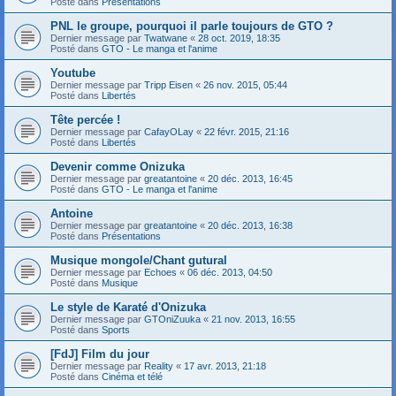
Posté dans
Présentations
PNL le groupe, pourquoi il parle toujours de GTO ?
Dernier message par
Twatwane
«
28 oct. 2019, 18:35
Posté dans
GTO - Le manga et l'anime
Youtube
Dernier message par
Tripp Eisen
«
26 nov. 2015, 05:44
Posté dans
Libertés
Tête percée !
Dernier message par
CafayOLay
«
22 févr. 2015, 21:16
Posté dans
Libertés
Devenir comme Onizuka
Dernier message par
greatantoine
«
20 déc. 2013, 16:45
Posté dans
GTO - Le manga et l'anime
Antoine
Dernier message par
greatantoine
«
20 déc. 2013, 16:38
Posté dans
Présentations
Musique mongole/Chant gutural
Dernier message par
Echoes
«
06 déc. 2013, 04:50
Posté dans
Musique
Le style de Karaté d'Onizuka
Dernier message par
GTOniZuuka
«
21 nov. 2013, 16:55
Posté dans
Sports
[FdJ] Film du jour
Dernier message par
Reality
«
17 avr. 2013, 21:18
Posté dans
Cinéma et télé