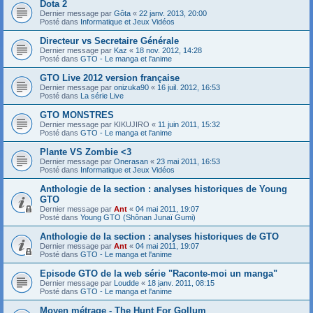
Dota 2
Dernier message par
Gôta
«
22 janv. 2013, 20:00
Posté dans
Informatique et Jeux Vidéos
Directeur vs Secretaire Générale
Dernier message par
Kaz
«
18 nov. 2012, 14:28
Posté dans
GTO - Le manga et l'anime
GTO Live 2012 version française
Dernier message par
onizuka90
«
16 juil. 2012, 16:53
Posté dans
La série Live
GTO MONSTRES
Dernier message par
KIKUJIRO
«
11 juin 2011, 15:32
Posté dans
GTO - Le manga et l'anime
Plante VS Zombie <3
Dernier message par
Onerasan
«
23 mai 2011, 16:53
Posté dans
Informatique et Jeux Vidéos
Anthologie de la section : analyses historiques de Young
GTO
Dernier message par
Ant
«
04 mai 2011, 19:07
Posté dans
Young GTO (Shônan Junaï Gumi)
Anthologie de la section : analyses historiques de GTO
Dernier message par
Ant
«
04 mai 2011, 19:07
Posté dans
GTO - Le manga et l'anime
Episode GTO de la web série "Raconte-moi un manga"
Dernier message par
Loudde
«
18 janv. 2011, 08:15
Posté dans
GTO - Le manga et l'anime
Moyen métrage - The Hunt For Gollum