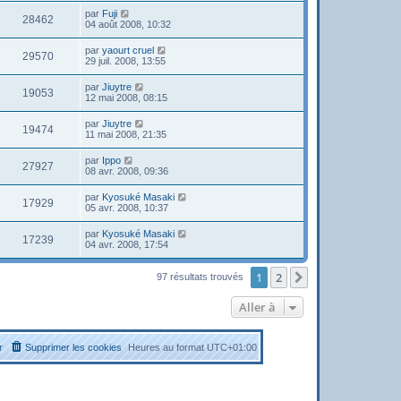
par
Fuji
28462
04 août 2008, 10:32
par
yaourt cruel
29570
29 juil. 2008, 13:55
par
Jiuytre
19053
12 mai 2008, 08:15
par
Jiuytre
19474
11 mai 2008, 21:35
par
Ippo
27927
08 avr. 2008, 09:36
par
Kyosuké Masaki
17929
05 avr. 2008, 10:37
par
Kyosuké Masaki
17239
04 avr. 2008, 17:54
1
2
Suivante
97 résultats trouvés
Aller à
r
Supprimer les cookies
Heures au format
UTC+01:00