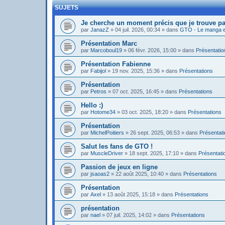
SUJETS
Je cherche un moment précis que je trouve pa
par
JanazZ
»
04 juil. 2026, 00:34
» dans
GTO - Le manga et
Présentation Marc
par
Marcoboul19
»
06 févr. 2026, 15:00
» dans
Présentatio
Présentation Fabienne
par
Fabijol
»
19 nov. 2025, 15:36
» dans
Présentations
Présentation
par
Petros
»
07 oct. 2025, 16:45
» dans
Présentations
Hello :)
par
Hotome34
»
03 oct. 2025, 18:20
» dans
Présentations
Présentation
par
MichelPoitiers
»
26 sept. 2025, 06:53
» dans
Présentat
Salut les fans de GTO !
par
MuscleDriver
»
18 sept. 2025, 17:10
» dans
Présentati
Passion de jeux en ligne
par
jsaoas2
»
22 août 2025, 10:40
» dans
Présentations
Présentation
par
Axel
»
13 août 2025, 15:18
» dans
Présentations
présentation
par
nael
»
07 juil. 2025, 14:02
» dans
Présentations