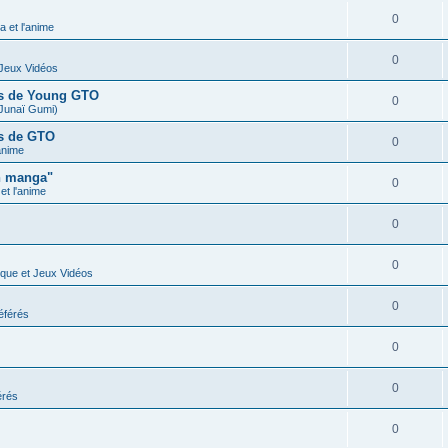
0
 et l'anime
0
 Jeux Vidéos
ues de Young GTO
0
Junaï Gumi)
es de GTO
0
anime
n manga"
0
t l'anime
0
0
ique et Jeux Vidéos
0
éférés
0
0
érés
0