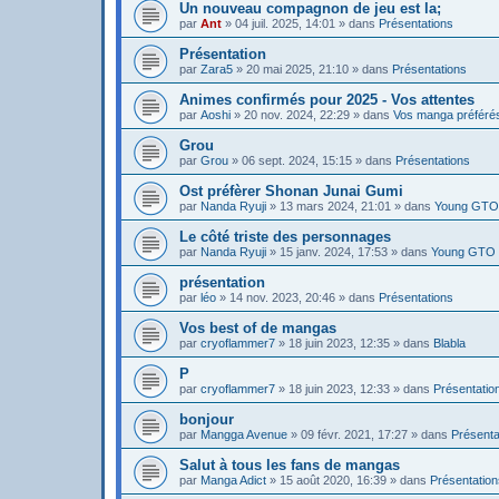
Un nouveau compagnon de jeu est la;
par
Ant
»
04 juil. 2025, 14:01
» dans
Présentations
Présentation
par
Zara5
»
20 mai 2025, 21:10
» dans
Présentations
Animes confirmés pour 2025 - Vos attentes
par
Aoshi
»
20 nov. 2024, 22:29
» dans
Vos manga préféré
Grou
par
Grou
»
06 sept. 2024, 15:15
» dans
Présentations
Ost préfèrer Shonan Junai Gumi
par
Nanda Ryuji
»
13 mars 2024, 21:01
» dans
Young GTO 
Le côté triste des personnages
par
Nanda Ryuji
»
15 janv. 2024, 17:53
» dans
Young GTO 
présentation
par
léo
»
14 nov. 2023, 20:46
» dans
Présentations
Vos best of de mangas
par
cryoflammer7
»
18 juin 2023, 12:35
» dans
Blabla
P
par
cryoflammer7
»
18 juin 2023, 12:33
» dans
Présentatio
bonjour
par
Mangga Avenue
»
09 févr. 2021, 17:27
» dans
Présenta
Salut à tous les fans de mangas
par
Manga Adict
»
15 août 2020, 16:39
» dans
Présentation