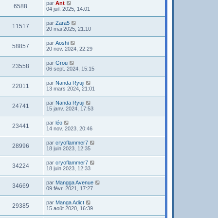
par
Ant
6588
04 juil. 2025, 14:01
par
Zara5
11517
20 mai 2025, 21:10
par
Aoshi
58857
20 nov. 2024, 22:29
par
Grou
23558
06 sept. 2024, 15:15
par
Nanda Ryuji
22011
13 mars 2024, 21:01
par
Nanda Ryuji
24741
15 janv. 2024, 17:53
par
léo
23441
14 nov. 2023, 20:46
par
cryoflammer7
28996
18 juin 2023, 12:35
par
cryoflammer7
34224
18 juin 2023, 12:33
par
Mangga Avenue
34669
09 févr. 2021, 17:27
par
Manga Adict
29385
15 août 2020, 16:39