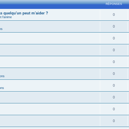
RÉPONSES
s quelqu'un peut m'aider ?
0
 l'anime
0
ns
0
0
0
0
ions
0
ons
0
0
0