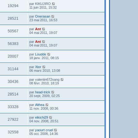
par
KIKUJIRO
19294
11 juin 2011, 15:32
par
Onerasan
28521
23 mai 2011, 16:53
par
Ant
50567
04 mai 2011, 19:07
par
Ant
56383
04 mai 2011, 19:07
par
Loudde
20007
18 janv. 2011, 08:15
par
Xtor
31144
06 mars 2010, 13:08
par
valentin672sang
30436
08 févr. 2010, 18:19
par
head-trick
28514
20 sept. 2009, 02:25
par
Althea
33328
11 nov. 2008, 00:36
par
eikichi29
27922
04 nov. 2008, 20:51
par
yaourt cruel
32558
05 oct. 2008, 14:36