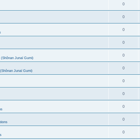
0
0
0
s
0
0
(Shônan Junaï Gumi)
0
(Shônan Junaï Gumi)
0
0
0
ns
0
tions
0
s