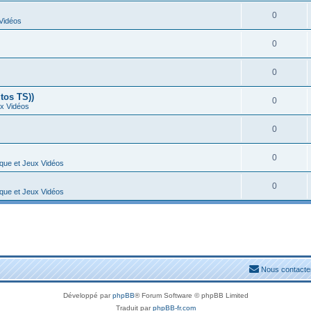
0
 Vidéos
0
0
tos TS))
0
ux Vidéos
0
0
ique et Jeux Vidéos
0
ique et Jeux Vidéos
Nous contacte
Développé par
phpBB
® Forum Software © phpBB Limited
Traduit par
phpBB-fr.com