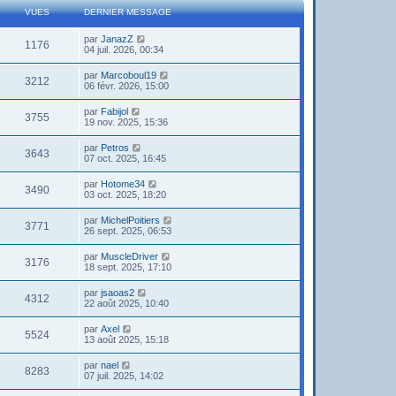
VUES
DERNIER MESSAGE
par
JanazZ
1176
04 juil. 2026, 00:34
par
Marcoboul19
3212
06 févr. 2026, 15:00
par
Fabijol
3755
19 nov. 2025, 15:36
par
Petros
3643
07 oct. 2025, 16:45
par
Hotome34
3490
03 oct. 2025, 18:20
par
MichelPoitiers
3771
26 sept. 2025, 06:53
par
MuscleDriver
3176
18 sept. 2025, 17:10
par
jsaoas2
4312
22 août 2025, 10:40
par
Axel
5524
13 août 2025, 15:18
par
nael
8283
07 juil. 2025, 14:02