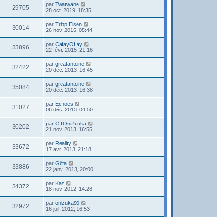
par
Twatwane
29705
28 oct. 2019, 18:35
par
Tripp Eisen
30014
26 nov. 2015, 05:44
par
CafayOLay
33896
22 févr. 2015, 21:16
par
greatantoine
32422
20 déc. 2013, 16:45
par
greatantoine
35084
20 déc. 2013, 16:38
par
Echoes
31027
06 déc. 2013, 04:50
par
GTOniZuuka
30202
21 nov. 2013, 16:55
par
Reality
33672
17 avr. 2013, 21:18
par
Gôta
33886
22 janv. 2013, 20:00
par
Kaz
34372
18 nov. 2012, 14:28
par
onizuka90
32972
16 juil. 2012, 16:53