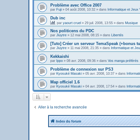
Problème avec Office 2007
par
Fuji
»
04 août 2008, 10:32
» dans
Informatique et Jeux
Dub inc
par
yaourt cruel
»
29 juil. 2008, 13:55
» dans
Musique
Nos politicens du PDC
par
Jiuytre
»
12 mai 2008, 08:15
» dans
Libertés
[Tuto] Créer un serveur TemaSpeak (+bonus tu
par
Jiuytre
»
11 mai 2008, 21:35
» dans
Informatique et Je
Kekkaishi
par
Ippo
»
08 avr. 2008, 09:36
» dans
Vos manga préférés
Problème de connexion sur PS3
par
Kyosuké Masaki
»
05 avr. 2008, 10:37
» dans
Informat
Map officiel 1.6
par
Kyosuké Masaki
»
04 avr. 2008, 17:54
» dans
Informat
Aller à la recherche avancée
Index du forum