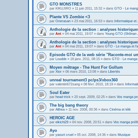
GTO MONSTRES
par
KIKUJIRO
»
11 juin 2011, 15:32
» dans
GTO - Le manga
Plante VS Zombie <3
par
Onerasan
»
23 mai 2011, 16:53
» dans
Informatique et
Anthologie de la section : analyses historiq
par
Ant
»
04 mai 2011, 19:07
» dans
Young GTO (Shônan 
Anthologie de la section : analyses historiqu
par
Ant
»
04 mai 2011, 19:07
» dans
GTO - Le manga et l'
Episode GTO de la web série "Raconte-moi u
par
Loudde
»
18 janv. 2011, 08:15
» dans
GTO - Le manga e
Moyen métrage - The Hunt For Gollum
par
Xtor
»
06 mars 2010, 13:08
» dans
Libertés
unreal tournament3 pc/ps3/xbox360
par
valentin672sang
»
08 févr. 2010, 18:19
» dans
Informat
Soul Eater
par
head-trick
»
20 sept. 2009, 02:25
» dans
Vos manga pr
The big bang theory
par
Althea
»
11 nov. 2008, 00:36
» dans
Cinéma et télé
HEROIC AGE
par
eikichi29
»
04 nov. 2008, 20:51
» dans
Vos manga préf
Ayo
par
yaourt cruel
»
05 oct. 2008, 14:36
» dans
Musique