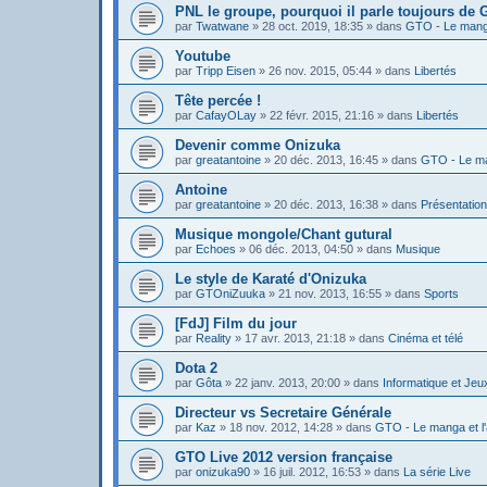
PNL le groupe, pourquoi il parle toujours de
par
Twatwane
»
28 oct. 2019, 18:35
» dans
GTO - Le manga
Youtube
par
Tripp Eisen
»
26 nov. 2015, 05:44
» dans
Libertés
Tête percée !
par
CafayOLay
»
22 févr. 2015, 21:16
» dans
Libertés
Devenir comme Onizuka
par
greatantoine
»
20 déc. 2013, 16:45
» dans
GTO - Le ma
Antoine
par
greatantoine
»
20 déc. 2013, 16:38
» dans
Présentatio
Musique mongole/Chant gutural
par
Echoes
»
06 déc. 2013, 04:50
» dans
Musique
Le style de Karaté d'Onizuka
par
GTOniZuuka
»
21 nov. 2013, 16:55
» dans
Sports
[FdJ] Film du jour
par
Reality
»
17 avr. 2013, 21:18
» dans
Cinéma et télé
Dota 2
par
Gôta
»
22 janv. 2013, 20:00
» dans
Informatique et Jeu
Directeur vs Secretaire Générale
par
Kaz
»
18 nov. 2012, 14:28
» dans
GTO - Le manga et l
GTO Live 2012 version française
par
onizuka90
»
16 juil. 2012, 16:53
» dans
La série Live