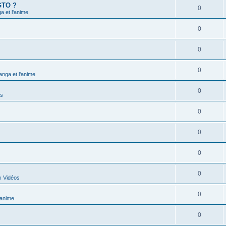
 GTO ?
0
 et l'anime
0
0
0
nga et l'anime
0
ns
0
0
0
0
x Vidéos
0
'anime
0