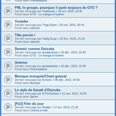
Posté dans
Présentations
PNL le groupe, pourquoi il parle toujours de GTO ?
Dernier message par
Twatwane
«
28 oct. 2019, 18:35
Posté dans
GTO - Le manga et l'anime
Youtube
Dernier message par
Tripp Eisen
«
26 nov. 2015, 05:44
Posté dans
Libertés
Tête percée !
Dernier message par
CafayOLay
«
22 févr. 2015, 21:16
Posté dans
Libertés
Devenir comme Onizuka
Dernier message par
greatantoine
«
20 déc. 2013, 16:45
Posté dans
GTO - Le manga et l'anime
Antoine
Dernier message par
greatantoine
«
20 déc. 2013, 16:38
Posté dans
Présentations
Musique mongole/Chant gutural
Dernier message par
Echoes
«
06 déc. 2013, 04:50
Posté dans
Musique
Le style de Karaté d'Onizuka
Dernier message par
GTOniZuuka
«
21 nov. 2013, 16:55
Posté dans
Sports
[FdJ] Film du jour
Dernier message par
Reality
«
17 avr. 2013, 21:18
Posté dans
Cinéma et télé