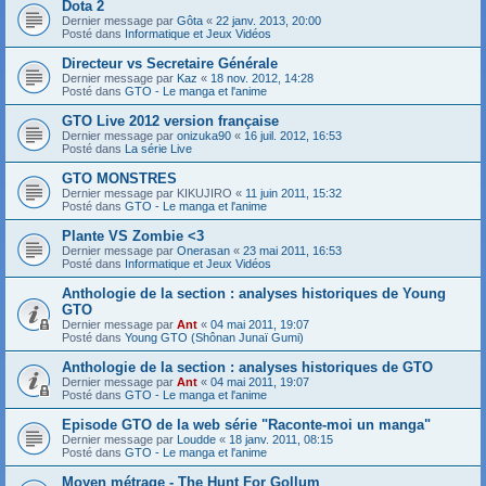
Dota 2
Dernier message par
Gôta
«
22 janv. 2013, 20:00
Posté dans
Informatique et Jeux Vidéos
Directeur vs Secretaire Générale
Dernier message par
Kaz
«
18 nov. 2012, 14:28
Posté dans
GTO - Le manga et l'anime
GTO Live 2012 version française
Dernier message par
onizuka90
«
16 juil. 2012, 16:53
Posté dans
La série Live
GTO MONSTRES
Dernier message par
KIKUJIRO
«
11 juin 2011, 15:32
Posté dans
GTO - Le manga et l'anime
Plante VS Zombie <3
Dernier message par
Onerasan
«
23 mai 2011, 16:53
Posté dans
Informatique et Jeux Vidéos
Anthologie de la section : analyses historiques de Young
GTO
Dernier message par
Ant
«
04 mai 2011, 19:07
Posté dans
Young GTO (Shônan Junaï Gumi)
Anthologie de la section : analyses historiques de GTO
Dernier message par
Ant
«
04 mai 2011, 19:07
Posté dans
GTO - Le manga et l'anime
Episode GTO de la web série "Raconte-moi un manga"
Dernier message par
Loudde
«
18 janv. 2011, 08:15
Posté dans
GTO - Le manga et l'anime
Moyen métrage - The Hunt For Gollum