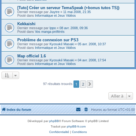
[Tuto] Créer un serveur TemaSpeak (+bonus tutos TS))
Dernier message par
Jiuytre
«
11 mai 2008, 21:35
Posté dans
Informatique et Jeux Vidéos
Kekkaishi
Dernier message par
Ippo
«
08 avr. 2008, 09:36
Posté dans
Vos manga préférés
Problème de connexion sur PS3
Dernier message par
Kyosuké Masaki
«
05 avr. 2008, 10:37
Posté dans
Informatique et Jeux Vidéos
Map officiel 1.6
Dernier message par
Kyosuké Masaki
«
04 avr. 2008, 17:54
Posté dans
Informatique et Jeux Vidéos
1
2
Suivante
97 résultats trouvés
Aller à
Index du forum
Heures au format
UTC+01:00
Développé par
phpBB
® Forum Software © phpBB Limited
Traduit par
phpBB-fr.com
Confidentialité
|
Conditions