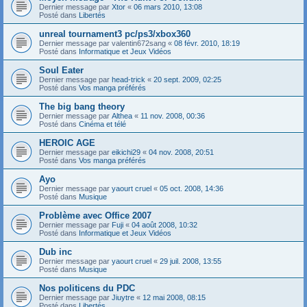
Dernier message par
Xtor
«
06 mars 2010, 13:08
Posté dans
Libertés
unreal tournament3 pc/ps3/xbox360
Dernier message par
valentin672sang
«
08 févr. 2010, 18:19
Posté dans
Informatique et Jeux Vidéos
Soul Eater
Dernier message par
head-trick
«
20 sept. 2009, 02:25
Posté dans
Vos manga préférés
The big bang theory
Dernier message par
Althea
«
11 nov. 2008, 00:36
Posté dans
Cinéma et télé
HEROIC AGE
Dernier message par
eikichi29
«
04 nov. 2008, 20:51
Posté dans
Vos manga préférés
Ayo
Dernier message par
yaourt cruel
«
05 oct. 2008, 14:36
Posté dans
Musique
Problème avec Office 2007
Dernier message par
Fuji
«
04 août 2008, 10:32
Posté dans
Informatique et Jeux Vidéos
Dub inc
Dernier message par
yaourt cruel
«
29 juil. 2008, 13:55
Posté dans
Musique
Nos politicens du PDC
Dernier message par
Jiuytre
«
12 mai 2008, 08:15
Posté dans
Libertés