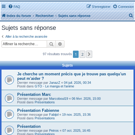
FAQ
S’enregistrer
Connexion
Index du forum
Rechercher
Sujets sans réponse
Sujets sans réponse
Aller à la recherche avancée
Rechercher
Recherche avancée
r
1
2
Suivante
97 résultats trouvés
Sujets
Je cherche un moment précis que je trouve pas quelqu'un
peut m'aider ?
r
Dernier message par
JanazZ
«
04 juil. 2026, 00:34
Posté dans
GTO - Le manga et l'anime
Présentation Marc
Dernier message par
Marcoboul19
«
06 févr. 2026, 15:00
Posté dans
Présentations
Présentation Fabienne
Dernier message par
Fabijol
«
19 nov. 2025, 15:36
Posté dans
Présentations
Présentation
Dernier message par
Petros
«
07 oct. 2025, 16:45
Posté dans
Présentations