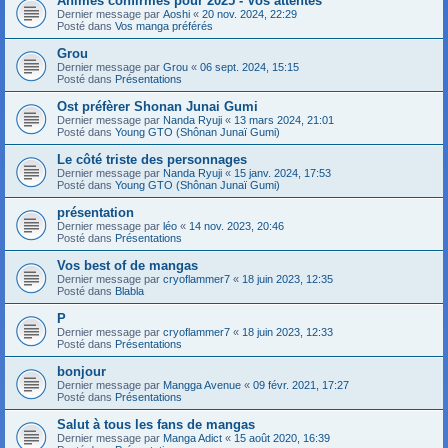
Animes confirmés pour 2025 - Vos attentes
Dernier message par
Aoshi
«
20 nov. 2024, 22:29
Posté dans
Vos manga préférés
Grou
Dernier message par
Grou
«
06 sept. 2024, 15:15
Posté dans
Présentations
Ost préfèrer Shonan Junai Gumi
Dernier message par
Nanda Ryuji
«
13 mars 2024, 21:01
Posté dans
Young GTO (Shônan Junaï Gumi)
Le côté triste des personnages
Dernier message par
Nanda Ryuji
«
15 janv. 2024, 17:53
Posté dans
Young GTO (Shônan Junaï Gumi)
présentation
Dernier message par
léo
«
14 nov. 2023, 20:46
Posté dans
Présentations
Vos best of de mangas
Dernier message par
cryoflammer7
«
18 juin 2023, 12:35
Posté dans
Blabla
P
Dernier message par
cryoflammer7
«
18 juin 2023, 12:33
Posté dans
Présentations
bonjour
Dernier message par
Mangga Avenue
«
09 févr. 2021, 17:27
Posté dans
Présentations
Salut à tous les fans de mangas
Dernier message par
Manga Adict
«
15 août 2020, 16:39