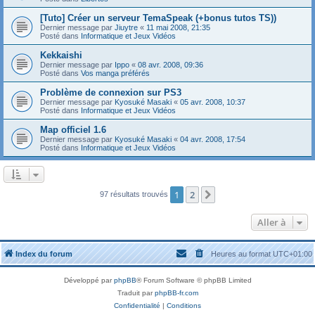
[Tuto] Créer un serveur TemaSpeak (+bonus tutos TS))
Dernier message par
Jiuytre
«
11 mai 2008, 21:35
Posté dans
Informatique et Jeux Vidéos
Kekkaishi
Dernier message par
Ippo
«
08 avr. 2008, 09:36
Posté dans
Vos manga préférés
Problème de connexion sur PS3
Dernier message par
Kyosuké Masaki
«
05 avr. 2008, 10:37
Posté dans
Informatique et Jeux Vidéos
Map officiel 1.6
Dernier message par
Kyosuké Masaki
«
04 avr. 2008, 17:54
Posté dans
Informatique et Jeux Vidéos
1
2
Suivante
97 résultats trouvés
Aller à
Index du forum
Heures au format
UTC+01:00
Développé par
phpBB
® Forum Software © phpBB Limited
Traduit par
phpBB-fr.com
Confidentialité
|
Conditions