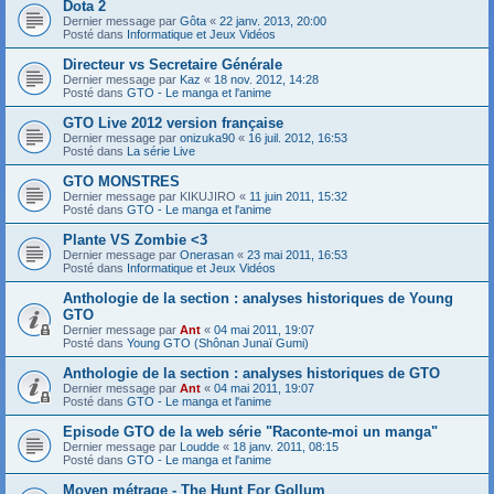
Dota 2
Dernier message par
Gôta
«
22 janv. 2013, 20:00
Posté dans
Informatique et Jeux Vidéos
Directeur vs Secretaire Générale
Dernier message par
Kaz
«
18 nov. 2012, 14:28
Posté dans
GTO - Le manga et l'anime
GTO Live 2012 version française
Dernier message par
onizuka90
«
16 juil. 2012, 16:53
Posté dans
La série Live
GTO MONSTRES
Dernier message par
KIKUJIRO
«
11 juin 2011, 15:32
Posté dans
GTO - Le manga et l'anime
Plante VS Zombie <3
Dernier message par
Onerasan
«
23 mai 2011, 16:53
Posté dans
Informatique et Jeux Vidéos
Anthologie de la section : analyses historiques de Young
GTO
Dernier message par
Ant
«
04 mai 2011, 19:07
Posté dans
Young GTO (Shônan Junaï Gumi)
Anthologie de la section : analyses historiques de GTO
Dernier message par
Ant
«
04 mai 2011, 19:07
Posté dans
GTO - Le manga et l'anime
Episode GTO de la web série "Raconte-moi un manga"
Dernier message par
Loudde
«
18 janv. 2011, 08:15
Posté dans
GTO - Le manga et l'anime
Moyen métrage - The Hunt For Gollum