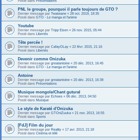
Posté dans
Présentations
PNL le groupe, pourquoi il parle toujours de GTO ?
Dernier message par
Twatwane
«
28 oct. 2019, 18:35
Posté dans
GTO - Le manga et l'anime
Youtube
Dernier message par
Tripp Eisen
«
26 nov. 2015, 05:44
Posté dans
Libertés
Tête percée !
Dernier message par
CafayOLay
«
22 févr. 2015, 21:16
Posté dans
Libertés
Devenir comme Onizuka
Dernier message par
greatantoine
«
20 déc. 2013, 16:45
Posté dans
GTO - Le manga et l'anime
Antoine
Dernier message par
greatantoine
«
20 déc. 2013, 16:38
Posté dans
Présentations
Musique mongole/Chant gutural
Dernier message par
Echoes
«
06 déc. 2013, 04:50
Posté dans
Musique
Le style de Karaté d'Onizuka
Dernier message par
GTOniZuuka
«
21 nov. 2013, 16:55
Posté dans
Sports
[FdJ] Film du jour
Dernier message par
Reality
«
17 avr. 2013, 21:18
Posté dans
Cinéma et télé