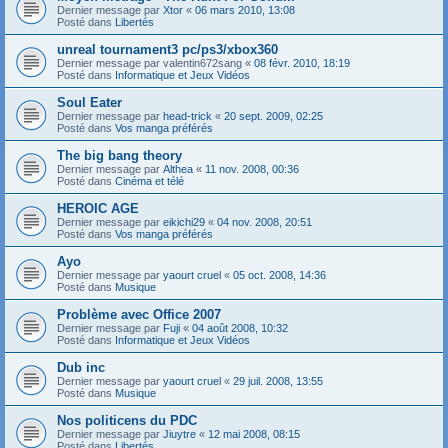
Dernier message par
Xtor
«
06 mars 2010, 13:08
Posté dans
Libertés
unreal tournament3 pc/ps3/xbox360
Dernier message par
valentin672sang
«
08 févr. 2010, 18:19
Posté dans
Informatique et Jeux Vidéos
Soul Eater
Dernier message par
head-trick
«
20 sept. 2009, 02:25
Posté dans
Vos manga préférés
The big bang theory
Dernier message par
Althea
«
11 nov. 2008, 00:36
Posté dans
Cinéma et télé
HEROIC AGE
Dernier message par
eikichi29
«
04 nov. 2008, 20:51
Posté dans
Vos manga préférés
Ayo
Dernier message par
yaourt cruel
«
05 oct. 2008, 14:36
Posté dans
Musique
Problème avec Office 2007
Dernier message par
Fuji
«
04 août 2008, 10:32
Posté dans
Informatique et Jeux Vidéos
Dub inc
Dernier message par
yaourt cruel
«
29 juil. 2008, 13:55
Posté dans
Musique
Nos politicens du PDC
Dernier message par
Jiuytre
«
12 mai 2008, 08:15
Posté dans
Libertés