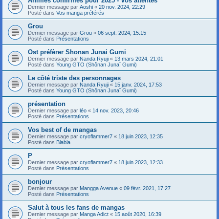
Animes confirmés pour 2025 - Vos attentes
Dernier message par
Aoshi
«
20 nov. 2024, 22:29
Posté dans
Vos manga préférés
Grou
Dernier message par
Grou
«
06 sept. 2024, 15:15
Posté dans
Présentations
Ost préfèrer Shonan Junai Gumi
Dernier message par
Nanda Ryuji
«
13 mars 2024, 21:01
Posté dans
Young GTO (Shônan Junaï Gumi)
Le côté triste des personnages
Dernier message par
Nanda Ryuji
«
15 janv. 2024, 17:53
Posté dans
Young GTO (Shônan Junaï Gumi)
présentation
Dernier message par
léo
«
14 nov. 2023, 20:46
Posté dans
Présentations
Vos best of de mangas
Dernier message par
cryoflammer7
«
18 juin 2023, 12:35
Posté dans
Blabla
P
Dernier message par
cryoflammer7
«
18 juin 2023, 12:33
Posté dans
Présentations
bonjour
Dernier message par
Mangga Avenue
«
09 févr. 2021, 17:27
Posté dans
Présentations
Salut à tous les fans de mangas
Dernier message par
Manga Adict
«
15 août 2020, 16:39