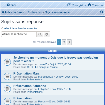
FAQ
S’enregistrer
Connexion
Index du forum
Rechercher
Sujets sans réponse
Sujets sans réponse
Aller à la recherche avancée
Rechercher
Recherche avancée
r
1
2
Suivante
97 résultats trouvés
Sujets
Je cherche un moment précis que je trouve pas quelqu'un
peut m'aider ?
r
Dernier message par
JanazZ
«
04 juil. 2026, 00:34
Posté dans
GTO - Le manga et l'anime
Présentation Marc
Dernier message par
Marcoboul19
«
06 févr. 2026, 15:00
Posté dans
Présentations
Présentation Fabienne
Dernier message par
Fabijol
«
19 nov. 2025, 15:36
Posté dans
Présentations
Présentation
Dernier message par
Petros
«
07 oct. 2025, 16:45
Posté dans
Présentations