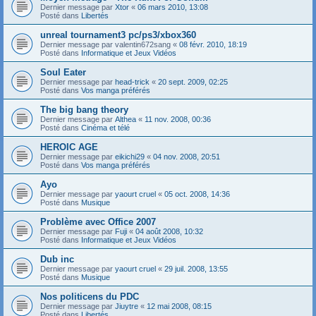
Dernier message par
Xtor
«
06 mars 2010, 13:08
Posté dans
Libertés
unreal tournament3 pc/ps3/xbox360
Dernier message par
valentin672sang
«
08 févr. 2010, 18:19
Posté dans
Informatique et Jeux Vidéos
Soul Eater
Dernier message par
head-trick
«
20 sept. 2009, 02:25
Posté dans
Vos manga préférés
The big bang theory
Dernier message par
Althea
«
11 nov. 2008, 00:36
Posté dans
Cinéma et télé
HEROIC AGE
Dernier message par
eikichi29
«
04 nov. 2008, 20:51
Posté dans
Vos manga préférés
Ayo
Dernier message par
yaourt cruel
«
05 oct. 2008, 14:36
Posté dans
Musique
Problème avec Office 2007
Dernier message par
Fuji
«
04 août 2008, 10:32
Posté dans
Informatique et Jeux Vidéos
Dub inc
Dernier message par
yaourt cruel
«
29 juil. 2008, 13:55
Posté dans
Musique
Nos politicens du PDC
Dernier message par
Jiuytre
«
12 mai 2008, 08:15
Posté dans
Libertés