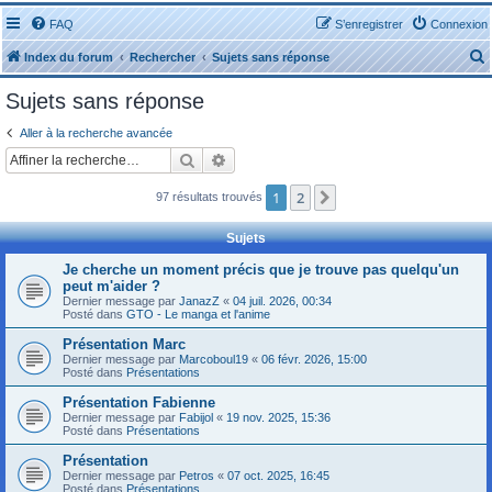
FAQ
S’enregistrer
Connexion
Index du forum
Rechercher
Sujets sans réponse
Sujets sans réponse
Aller à la recherche avancée
Rechercher
Recherche avancée
r
1
2
Suivante
97 résultats trouvés
Sujets
Je cherche un moment précis que je trouve pas quelqu'un
peut m'aider ?
r
Dernier message par
JanazZ
«
04 juil. 2026, 00:34
Posté dans
GTO - Le manga et l'anime
Présentation Marc
Dernier message par
Marcoboul19
«
06 févr. 2026, 15:00
Posté dans
Présentations
Présentation Fabienne
Dernier message par
Fabijol
«
19 nov. 2025, 15:36
Posté dans
Présentations
Présentation
Dernier message par
Petros
«
07 oct. 2025, 16:45
Posté dans
Présentations