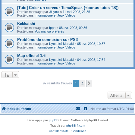
[Tuto] Créer un serveur TemaSpeak (+bonus tutos TS))
Dernier message par
Jiuytre
«
11 mai 2008, 21:35
Posté dans
Informatique et Jeux Vidéos
Kekkaishi
Dernier message par
Ippo
«
08 avr. 2008, 09:36
Posté dans
Vos manga préférés
Problème de connexion sur PS3
Dernier message par
Kyosuké Masaki
«
05 avr. 2008, 10:37
Posté dans
Informatique et Jeux Vidéos
Map officiel 1.6
Dernier message par
Kyosuké Masaki
«
04 avr. 2008, 17:54
Posté dans
Informatique et Jeux Vidéos
1
2
Suivante
97 résultats trouvés
Aller à
Index du forum
Heures au format
UTC+01:00
Développé par
phpBB
® Forum Software © phpBB Limited
Traduit par
phpBB-fr.com
Confidentialité
|
Conditions