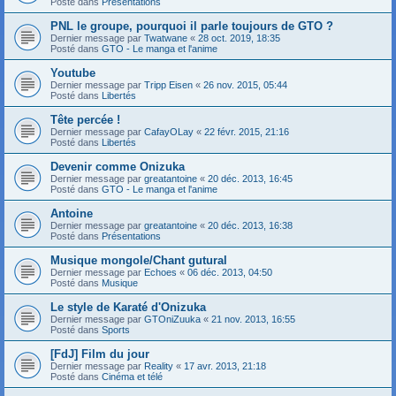
Posté dans
Présentations
PNL le groupe, pourquoi il parle toujours de GTO ?
Dernier message par
Twatwane
«
28 oct. 2019, 18:35
Posté dans
GTO - Le manga et l'anime
Youtube
Dernier message par
Tripp Eisen
«
26 nov. 2015, 05:44
Posté dans
Libertés
Tête percée !
Dernier message par
CafayOLay
«
22 févr. 2015, 21:16
Posté dans
Libertés
Devenir comme Onizuka
Dernier message par
greatantoine
«
20 déc. 2013, 16:45
Posté dans
GTO - Le manga et l'anime
Antoine
Dernier message par
greatantoine
«
20 déc. 2013, 16:38
Posté dans
Présentations
Musique mongole/Chant gutural
Dernier message par
Echoes
«
06 déc. 2013, 04:50
Posté dans
Musique
Le style de Karaté d'Onizuka
Dernier message par
GTOniZuuka
«
21 nov. 2013, 16:55
Posté dans
Sports
[FdJ] Film du jour
Dernier message par
Reality
«
17 avr. 2013, 21:18
Posté dans
Cinéma et télé