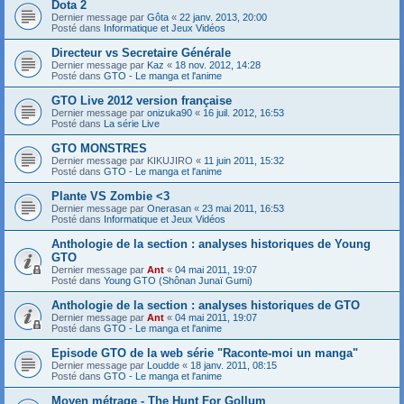
Dota 2
Dernier message par
Gôta
«
22 janv. 2013, 20:00
Posté dans
Informatique et Jeux Vidéos
Directeur vs Secretaire Générale
Dernier message par
Kaz
«
18 nov. 2012, 14:28
Posté dans
GTO - Le manga et l'anime
GTO Live 2012 version française
Dernier message par
onizuka90
«
16 juil. 2012, 16:53
Posté dans
La série Live
GTO MONSTRES
Dernier message par
KIKUJIRO
«
11 juin 2011, 15:32
Posté dans
GTO - Le manga et l'anime
Plante VS Zombie <3
Dernier message par
Onerasan
«
23 mai 2011, 16:53
Posté dans
Informatique et Jeux Vidéos
Anthologie de la section : analyses historiques de Young
GTO
Dernier message par
Ant
«
04 mai 2011, 19:07
Posté dans
Young GTO (Shônan Junaï Gumi)
Anthologie de la section : analyses historiques de GTO
Dernier message par
Ant
«
04 mai 2011, 19:07
Posté dans
GTO - Le manga et l'anime
Episode GTO de la web série "Raconte-moi un manga"
Dernier message par
Loudde
«
18 janv. 2011, 08:15
Posté dans
GTO - Le manga et l'anime
Moyen métrage - The Hunt For Gollum