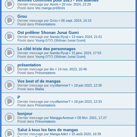
Animes confirmés pour 2025 - Vos attentes
Dernier message par
Aoshi
«
20 nov. 2024, 22:29
Posté dans
Vos manga préférés
Grou
Dernier message par
Grou
«
06 sept. 2024, 15:15
Posté dans
Présentations
Ost préfèrer Shonan Junai Gumi
Dernier message par
Nanda Ryuji
«
13 mars 2024, 21:01
Posté dans
Young GTO (Shônan Junaï Gumi)
Le côté triste des personnages
Dernier message par
Nanda Ryuji
«
15 janv. 2024, 17:53
Posté dans
Young GTO (Shônan Junaï Gumi)
présentation
Dernier message par
léo
«
14 nov. 2023, 20:46
Posté dans
Présentations
Vos best of de mangas
Dernier message par
cryoflammer7
«
18 juin 2023, 12:35
Posté dans
Blabla
P
Dernier message par
cryoflammer7
«
18 juin 2023, 12:33
Posté dans
Présentations
bonjour
Dernier message par
Mangga Avenue
«
09 févr. 2021, 17:27
Posté dans
Présentations
Salut à tous les fans de mangas
Dernier message par
Manga Adict
«
15 août 2020, 16:39