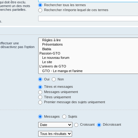
i doit être exclu.
Rechercher tous les termes
quement un des mots
herches partielles.
Rechercher n’importe lequel de ces termes
s.
effectuer une
désactivez pas l’option
Oui
Non
Titres et messages
Messages uniquement
Titres uniquement
Premier message des sujets uniquement
Messages
Sujets
Croissant
Décroissant