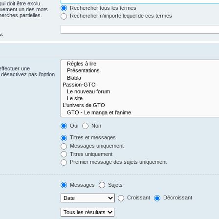
i doit être exclu.
Rechercher tous les termes
quement un des mots
herches partielles.
Rechercher n’importe lequel de ces termes
s.
effectuer une
désactivez pas l’option
Oui
Non
Titres et messages
Messages uniquement
Titres uniquement
Premier message des sujets uniquement
Messages
Sujets
Croissant
Décroissant