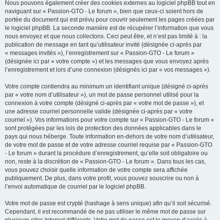
Nous pouvons également créer des cookies externes au logiciel phpBB tout en
naviguant sur « Passion-GTO - Le forum », bien que ceux-ci soient hors de
portée du document qui est prévu pour couvrir seulement les pages créées par
le logiciel phpBB. La seconde manière est de récupérer l’information que vous
nous envoyez et que nous collectons. Ceci peut être, et n’est pas limité à : la
publication de message en tant qu’utilisateur invité (désignée ci-après par
« messages invités »), l’enregistrement sur « Passion-GTO - Le forum »
(désignée ici par « votre compte ») et les messages que vous envoyez après
l’enregistrement et lors d’une connexion (désignés ici par « vos messages »).
Votre compte contiendra au minimum un identifiant unique (désigné ci-après
par « votre nom d’utilisateur »), un mot de passe personnel utilisé pour la
connexion à votre compte (désigné ci-après par « votre mot de passe »), et
une adresse courriel personnelle valide (désignée ci-après par « votre
courriel »). Vos informations pour votre compte sur « Passion-GTO - Le forum »
sont protégées par les lois de protection des données applicables dans le
pays qui nous héberge. Toute information en-dehors de votre nom d’utilisateur,
de votre mot de passe et de votre adresse courriel requise par « Passion-GTO
- Le forum » durant la procédure d’enregistrement, qu’elle soit obligatoire ou
non, reste à la discrétion de « Passion-GTO - Le forum ». Dans tous les cas,
vous pouvez choisir quelle information de votre compte sera affichée
publiquement. De plus, dans votre profil, vous pouvez souscrire ou non à
l’envoi automatique de courriel par le logiciel phpBB.
Votre mot de passe est crypté (hashage à sens unique) afin qu’il soit sécurisé.
Cependant, il est recommandé de ne pas utiliser le même mot de passe sur