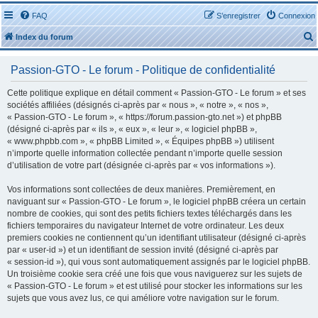
FAQ
S’enregistrer
Connexion
Index du forum
Passion-GTO - Le forum - Politique de confidentialité
Cette politique explique en détail comment « Passion-GTO - Le forum » et ses
sociétés affiliées (désignés ci-après par « nous », « notre », « nos »,
« Passion-GTO - Le forum », « https://forum.passion-gto.net ») et phpBB
r
(désigné ci-après par « ils », « eux », « leur », « logiciel phpBB »,
« www.phpbb.com », « phpBB Limited », « Équipes phpBB ») utilisent
n’importe quelle information collectée pendant n’importe quelle session
d’utilisation de votre part (désignée ci-après par « vos informations »).
Vos informations sont collectées de deux manières. Premièrement, en
r
naviguant sur « Passion-GTO - Le forum », le logiciel phpBB créera un certain
nombre de cookies, qui sont des petits fichiers textes téléchargés dans les
fichiers temporaires du navigateur Internet de votre ordinateur. Les deux
premiers cookies ne contiennent qu’un identifiant utilisateur (désigné ci-après
par « user-id ») et un identifiant de session invité (désigné ci-après par
« session-id »), qui vous sont automatiquement assignés par le logiciel phpBB.
Un troisième cookie sera créé une fois que vous naviguerez sur les sujets de
« Passion-GTO - Le forum » et est utilisé pour stocker les informations sur les
sujets que vous avez lus, ce qui améliore votre navigation sur le forum.