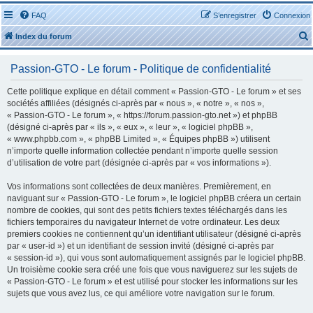
FAQ
S’enregistrer
Connexion
Index du forum
Passion-GTO - Le forum - Politique de confidentialité
Cette politique explique en détail comment « Passion-GTO - Le forum » et ses
sociétés affiliées (désignés ci-après par « nous », « notre », « nos »,
« Passion-GTO - Le forum », « https://forum.passion-gto.net ») et phpBB
r
(désigné ci-après par « ils », « eux », « leur », « logiciel phpBB »,
« www.phpbb.com », « phpBB Limited », « Équipes phpBB ») utilisent
n’importe quelle information collectée pendant n’importe quelle session
d’utilisation de votre part (désignée ci-après par « vos informations »).
Vos informations sont collectées de deux manières. Premièrement, en
r
naviguant sur « Passion-GTO - Le forum », le logiciel phpBB créera un certain
nombre de cookies, qui sont des petits fichiers textes téléchargés dans les
fichiers temporaires du navigateur Internet de votre ordinateur. Les deux
premiers cookies ne contiennent qu’un identifiant utilisateur (désigné ci-après
par « user-id ») et un identifiant de session invité (désigné ci-après par
« session-id »), qui vous sont automatiquement assignés par le logiciel phpBB.
Un troisième cookie sera créé une fois que vous naviguerez sur les sujets de
« Passion-GTO - Le forum » et est utilisé pour stocker les informations sur les
sujets que vous avez lus, ce qui améliore votre navigation sur le forum.