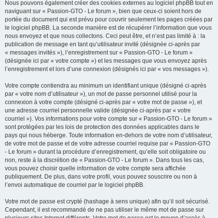
Nous pouvons également créer des cookies externes au logiciel phpBB tout en
naviguant sur « Passion-GTO - Le forum », bien que ceux-ci soient hors de
portée du document qui est prévu pour couvrir seulement les pages créées par
le logiciel phpBB. La seconde manière est de récupérer l’information que vous
nous envoyez et que nous collectons. Ceci peut être, et n’est pas limité à : la
publication de message en tant qu’utilisateur invité (désignée ci-après par
« messages invités »), l’enregistrement sur « Passion-GTO - Le forum »
(désignée ici par « votre compte ») et les messages que vous envoyez après
l’enregistrement et lors d’une connexion (désignés ici par « vos messages »).
Votre compte contiendra au minimum un identifiant unique (désigné ci-après
par « votre nom d’utilisateur »), un mot de passe personnel utilisé pour la
connexion à votre compte (désigné ci-après par « votre mot de passe »), et
une adresse courriel personnelle valide (désignée ci-après par « votre
courriel »). Vos informations pour votre compte sur « Passion-GTO - Le forum »
sont protégées par les lois de protection des données applicables dans le
pays qui nous héberge. Toute information en-dehors de votre nom d’utilisateur,
de votre mot de passe et de votre adresse courriel requise par « Passion-GTO
- Le forum » durant la procédure d’enregistrement, qu’elle soit obligatoire ou
non, reste à la discrétion de « Passion-GTO - Le forum ». Dans tous les cas,
vous pouvez choisir quelle information de votre compte sera affichée
publiquement. De plus, dans votre profil, vous pouvez souscrire ou non à
l’envoi automatique de courriel par le logiciel phpBB.
Votre mot de passe est crypté (hashage à sens unique) afin qu’il soit sécurisé.
Cependant, il est recommandé de ne pas utiliser le même mot de passe sur