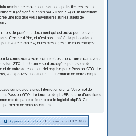
in nombre de cookies, qui sont des petits fichiers textes
lisateur (désigné ci-après par « user-id ») et un identifiant
 créé une fois que vous naviguerez sur les sujets de
rum.
t hors de portée du document qui est prévu pour couvrir
. Ceci peut être, et n’est pas limité à : la publication de
ici par « votre compte ») et les messages que vous envoyez
pour la connexion à votre compte (désigné ci-après par « votre
 Passion-GTO - Le forum » sont protégées par les lois de
e et de votre adresse courriel requise par « Passion-GTO - Le
 cas, vous pouvez choisir quelle information de votre compte
sse sur plusieurs sites Internet différents. Votre mot de
 de « Passion-GTO - Le forum », de phpBB ou une d’une tierce
é mon mot de passe » fournie par le logiciel phpBB. Ce
us permettra de vous reconnecter.
r
Supprimer les cookies
Heures au format
UTC+01:00