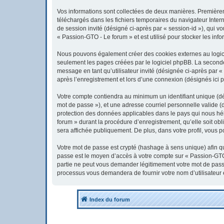
Vos informations sont collectées de deux manières. Premièreme
téléchargés dans les fichiers temporaires du navigateur Interne
de session invité (désigné ci-après par « session-id »), qui 
« Passion-GTO - Le forum » et est utilisé pour stocker les info
Nous pouvons également créer des cookies externes au logici
seulement les pages créées par le logiciel phpBB. La seconde 
message en tant qu’utilisateur invité (désignée ci-après par 
après l’enregistrement et lors d’une connexion (désignés ici 
Votre compte contiendra au minimum un identifiant unique (dés
mot de passe »), et une adresse courriel personnelle valide (
protection des données applicables dans le pays qui nous héb
forum » durant la procédure d’enregistrement, qu’elle soit obl
sera affichée publiquement. De plus, dans votre profil, vous p
Votre mot de passe est crypté (hashage à sens unique) afin qu’
passe est le moyen d’accès à votre compte sur « Passion-GTO
partie ne peut vous demander légitimement votre mot de passe.
processus vous demandera de fournir votre nom d’utilisateur 
Index du forum