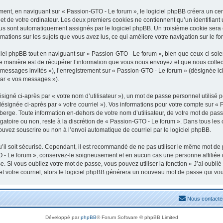
nt, en naviguant sur « Passion-GTO - Le forum », le logiciel phpBB créera un certa
t de votre ordinateur. Les deux premiers cookies ne contiennent qu’un identifiant uti
vous sont automatiquement assignés par le logiciel phpBB. Un troisième cookie sera
rmations sur les sujets que vous avez lus, ce qui améliore votre navigation sur le fo
el phpBB tout en naviguant sur « Passion-GTO - Le forum », bien que ceux-ci soien
manière est de récupérer l’information que vous nous envoyez et que nous collectons
« messages invités »), l’enregistrement sur « Passion-GTO - Le forum » (désignée 
par « vos messages »).
igné ci-après par « votre nom d’utilisateur »), un mot de passe personnel utilisé 
désignée ci-après par « votre courriel »). Vos informations pour votre compte sur «
erge. Toute information en-dehors de votre nom d’utilisateur, de votre mot de pass
igatoire ou non, reste à la discrétion de « Passion-GTO - Le forum ». Dans tous les
ouvez souscrire ou non à l’envoi automatique de courriel par le logiciel phpBB.
il soit sécurisé. Cependant, il est recommandé de ne pas utiliser le même mot de pa
 - Le forum », conservez-le soigneusement et en aucun cas une personne affiliée
 Si vous oubliez votre mot de passe, vous pouvez utiliser la fonction « J’ai oubli
et votre courriel, alors le logiciel phpBB générera un nouveau mot de passe qui vo
Nous contacte
Développé par
phpBB
® Forum Software © phpBB Limited