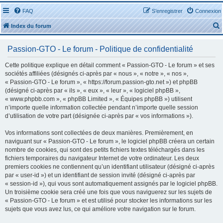
FAQ
S’enregistrer
Connexion
Index du forum
Passion-GTO - Le forum - Politique de confidentialité
Cette politique explique en détail comment « Passion-GTO - Le forum » et ses
sociétés affiliées (désignés ci-après par « nous », « notre », « nos »,
« Passion-GTO - Le forum », « https://forum.passion-gto.net ») et phpBB
r
(désigné ci-après par « ils », « eux », « leur », « logiciel phpBB »,
« www.phpbb.com », « phpBB Limited », « Équipes phpBB ») utilisent
n’importe quelle information collectée pendant n’importe quelle session
d’utilisation de votre part (désignée ci-après par « vos informations »).
Vos informations sont collectées de deux manières. Premièrement, en
r
naviguant sur « Passion-GTO - Le forum », le logiciel phpBB créera un certain
nombre de cookies, qui sont des petits fichiers textes téléchargés dans les
fichiers temporaires du navigateur Internet de votre ordinateur. Les deux
premiers cookies ne contiennent qu’un identifiant utilisateur (désigné ci-après
par « user-id ») et un identifiant de session invité (désigné ci-après par
« session-id »), qui vous sont automatiquement assignés par le logiciel phpBB.
Un troisième cookie sera créé une fois que vous naviguerez sur les sujets de
« Passion-GTO - Le forum » et est utilisé pour stocker les informations sur les
sujets que vous avez lus, ce qui améliore votre navigation sur le forum.