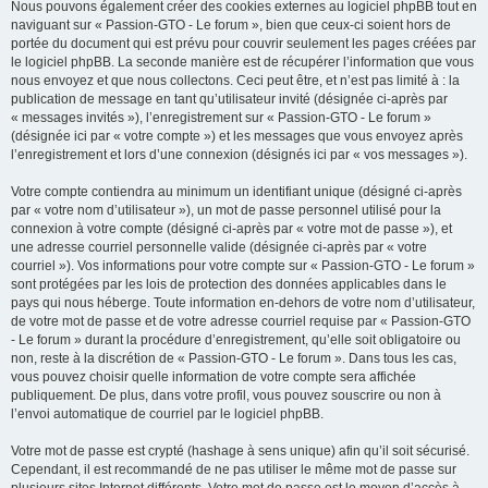
Nous pouvons également créer des cookies externes au logiciel phpBB tout en
naviguant sur « Passion-GTO - Le forum », bien que ceux-ci soient hors de
portée du document qui est prévu pour couvrir seulement les pages créées par
le logiciel phpBB. La seconde manière est de récupérer l’information que vous
nous envoyez et que nous collectons. Ceci peut être, et n’est pas limité à : la
publication de message en tant qu’utilisateur invité (désignée ci-après par
« messages invités »), l’enregistrement sur « Passion-GTO - Le forum »
(désignée ici par « votre compte ») et les messages que vous envoyez après
l’enregistrement et lors d’une connexion (désignés ici par « vos messages »).
Votre compte contiendra au minimum un identifiant unique (désigné ci-après
par « votre nom d’utilisateur »), un mot de passe personnel utilisé pour la
connexion à votre compte (désigné ci-après par « votre mot de passe »), et
une adresse courriel personnelle valide (désignée ci-après par « votre
courriel »). Vos informations pour votre compte sur « Passion-GTO - Le forum »
sont protégées par les lois de protection des données applicables dans le
pays qui nous héberge. Toute information en-dehors de votre nom d’utilisateur,
de votre mot de passe et de votre adresse courriel requise par « Passion-GTO
- Le forum » durant la procédure d’enregistrement, qu’elle soit obligatoire ou
non, reste à la discrétion de « Passion-GTO - Le forum ». Dans tous les cas,
vous pouvez choisir quelle information de votre compte sera affichée
publiquement. De plus, dans votre profil, vous pouvez souscrire ou non à
l’envoi automatique de courriel par le logiciel phpBB.
Votre mot de passe est crypté (hashage à sens unique) afin qu’il soit sécurisé.
Cependant, il est recommandé de ne pas utiliser le même mot de passe sur