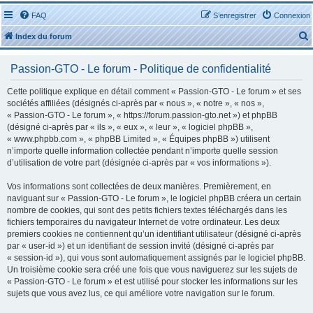
FAQ
S’enregistrer
Connexion
Index du forum
Passion-GTO - Le forum - Politique de confidentialité
Cette politique explique en détail comment « Passion-GTO - Le forum » et ses
sociétés affiliées (désignés ci-après par « nous », « notre », « nos »,
« Passion-GTO - Le forum », « https://forum.passion-gto.net ») et phpBB
r
(désigné ci-après par « ils », « eux », « leur », « logiciel phpBB »,
« www.phpbb.com », « phpBB Limited », « Équipes phpBB ») utilisent
n’importe quelle information collectée pendant n’importe quelle session
d’utilisation de votre part (désignée ci-après par « vos informations »).
Vos informations sont collectées de deux manières. Premièrement, en
r
naviguant sur « Passion-GTO - Le forum », le logiciel phpBB créera un certain
nombre de cookies, qui sont des petits fichiers textes téléchargés dans les
fichiers temporaires du navigateur Internet de votre ordinateur. Les deux
premiers cookies ne contiennent qu’un identifiant utilisateur (désigné ci-après
par « user-id ») et un identifiant de session invité (désigné ci-après par
« session-id »), qui vous sont automatiquement assignés par le logiciel phpBB.
Un troisième cookie sera créé une fois que vous naviguerez sur les sujets de
« Passion-GTO - Le forum » et est utilisé pour stocker les informations sur les
sujets que vous avez lus, ce qui améliore votre navigation sur le forum.