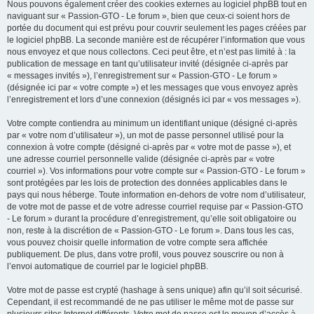
Nous pouvons également créer des cookies externes au logiciel phpBB tout en
naviguant sur « Passion-GTO - Le forum », bien que ceux-ci soient hors de
portée du document qui est prévu pour couvrir seulement les pages créées par
le logiciel phpBB. La seconde manière est de récupérer l’information que vous
nous envoyez et que nous collectons. Ceci peut être, et n’est pas limité à : la
publication de message en tant qu’utilisateur invité (désignée ci-après par
« messages invités »), l’enregistrement sur « Passion-GTO - Le forum »
(désignée ici par « votre compte ») et les messages que vous envoyez après
l’enregistrement et lors d’une connexion (désignés ici par « vos messages »).
Votre compte contiendra au minimum un identifiant unique (désigné ci-après
par « votre nom d’utilisateur »), un mot de passe personnel utilisé pour la
connexion à votre compte (désigné ci-après par « votre mot de passe »), et
une adresse courriel personnelle valide (désignée ci-après par « votre
courriel »). Vos informations pour votre compte sur « Passion-GTO - Le forum »
sont protégées par les lois de protection des données applicables dans le
pays qui nous héberge. Toute information en-dehors de votre nom d’utilisateur,
de votre mot de passe et de votre adresse courriel requise par « Passion-GTO
- Le forum » durant la procédure d’enregistrement, qu’elle soit obligatoire ou
non, reste à la discrétion de « Passion-GTO - Le forum ». Dans tous les cas,
vous pouvez choisir quelle information de votre compte sera affichée
publiquement. De plus, dans votre profil, vous pouvez souscrire ou non à
l’envoi automatique de courriel par le logiciel phpBB.
Votre mot de passe est crypté (hashage à sens unique) afin qu’il soit sécurisé.
Cependant, il est recommandé de ne pas utiliser le même mot de passe sur