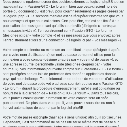
Nous pouvons également créer des cookies externes au logiciel phpBB tout en
naviguant sur « Passion-GTO - Le forum », bien que ceux-ci soient hors de
portée du document qui est prévu pour couvrir seulement les pages créées par
le logiciel phpBB. La seconde manière est de récupérer l’information que vous
nous envoyez et que nous collectons. Ceci peut être, et n’est pas limité à : la
publication de message en tant qu’utilisateur invité (désignée ci-après par
« messages invités »), l’enregistrement sur « Passion-GTO - Le forum »
(désignée ici par « votre compte ») et les messages que vous envoyez après
l’enregistrement et lors d’une connexion (désignés ici par « vos messages »).
Votre compte contiendra au minimum un identifiant unique (désigné ci-après
par « votre nom d’utilisateur »), un mot de passe personnel utilisé pour la
connexion à votre compte (désigné ci-après par « votre mot de passe »), et
une adresse courriel personnelle valide (désignée ci-après par « votre
courriel »). Vos informations pour votre compte sur « Passion-GTO - Le forum »
sont protégées par les lois de protection des données applicables dans le
pays qui nous héberge. Toute information en-dehors de votre nom d’utilisateur,
de votre mot de passe et de votre adresse courriel requise par « Passion-GTO
- Le forum » durant la procédure d’enregistrement, qu’elle soit obligatoire ou
non, reste à la discrétion de « Passion-GTO - Le forum ». Dans tous les cas,
vous pouvez choisir quelle information de votre compte sera affichée
publiquement. De plus, dans votre profil, vous pouvez souscrire ou non à
l’envoi automatique de courriel par le logiciel phpBB.
Votre mot de passe est crypté (hashage à sens unique) afin qu’il soit sécurisé.
Cependant, il est recommandé de ne pas utiliser le même mot de passe sur