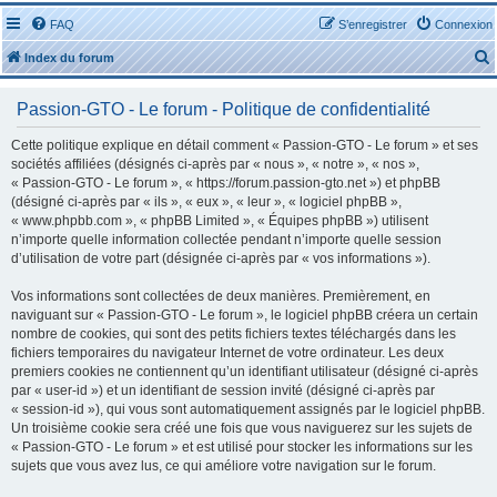
FAQ
S’enregistrer
Connexion
Index du forum
Passion-GTO - Le forum - Politique de confidentialité
Cette politique explique en détail comment « Passion-GTO - Le forum » et ses
sociétés affiliées (désignés ci-après par « nous », « notre », « nos »,
« Passion-GTO - Le forum », « https://forum.passion-gto.net ») et phpBB
r
(désigné ci-après par « ils », « eux », « leur », « logiciel phpBB »,
« www.phpbb.com », « phpBB Limited », « Équipes phpBB ») utilisent
n’importe quelle information collectée pendant n’importe quelle session
d’utilisation de votre part (désignée ci-après par « vos informations »).
Vos informations sont collectées de deux manières. Premièrement, en
r
naviguant sur « Passion-GTO - Le forum », le logiciel phpBB créera un certain
nombre de cookies, qui sont des petits fichiers textes téléchargés dans les
fichiers temporaires du navigateur Internet de votre ordinateur. Les deux
premiers cookies ne contiennent qu’un identifiant utilisateur (désigné ci-après
par « user-id ») et un identifiant de session invité (désigné ci-après par
« session-id »), qui vous sont automatiquement assignés par le logiciel phpBB.
Un troisième cookie sera créé une fois que vous naviguerez sur les sujets de
« Passion-GTO - Le forum » et est utilisé pour stocker les informations sur les
sujets que vous avez lus, ce qui améliore votre navigation sur le forum.