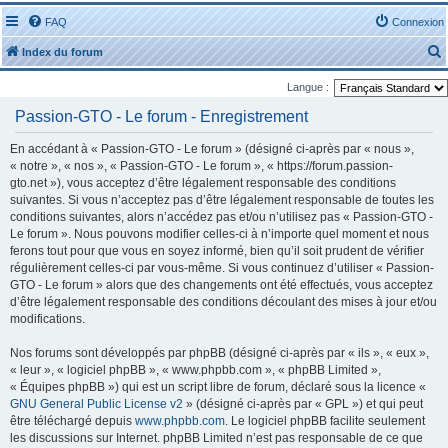
FAQ
Connexion
Index du forum
Langue :
Passion-GTO - Le forum - Enregistrement
En accédant à « Passion-GTO - Le forum » (désigné ci-après par « nous »,
« notre », « nos », « Passion-GTO - Le forum », « https://forum.passion-
r
gto.net »), vous acceptez d’être légalement responsable des conditions
suivantes. Si vous n’acceptez pas d’être légalement responsable de toutes les
conditions suivantes, alors n’accédez pas et/ou n’utilisez pas « Passion-GTO -
Le forum ». Nous pouvons modifier celles-ci à n’importe quel moment et nous
ferons tout pour que vous en soyez informé, bien qu’il soit prudent de vérifier
régulièrement celles-ci par vous-même. Si vous continuez d’utiliser « Passion-
r
GTO - Le forum » alors que des changements ont été effectués, vous acceptez
d’être légalement responsable des conditions découlant des mises à jour et/ou
modifications.
Nos forums sont développés par phpBB (désigné ci-après par « ils », « eux »,
« leur », « logiciel phpBB », « www.phpbb.com », « phpBB Limited »,
« Équipes phpBB ») qui est un script libre de forum, déclaré sous la licence «
GNU General Public License v2
» (désigné ci-après par « GPL ») et qui peut
être téléchargé depuis
www.phpbb.com
. Le logiciel phpBB facilite seulement
les discussions sur Internet. phpBB Limited n’est pas responsable de ce que