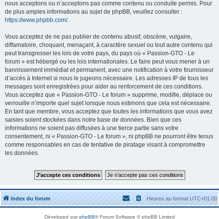
nous acceptons ou n’acceptons pas comme contenu ou conduite permis. Pour
de plus amples informations au sujet de phpBB, veuillez consulter :
https://www.phpbb.com/
.
Vous acceptez de ne pas publier de contenu abusif, obscène, vulgaire,
diffamatoire, choquant, menaçant, à caractère sexuel ou tout autre contenu qui
peut transgresser les lois de votre pays, du pays où « Passion-GTO - Le
forum » est hébergé ou les lois internationales. Le faire peut vous mener à un
bannissement immédiat et permanent, avec une notification à votre fournisseur
d’accès à Internet si nous le jugeons nécessaire. Les adresses IP de tous les
messages sont enregistrées pour aider au renforcement de ces conditions.
Vous acceptez que « Passion-GTO - Le forum » supprime, modifie, déplace ou
verrouille n’importe quel sujet lorsque nous estimons que cela est nécessaire.
En tant que membre, vous acceptez que toutes les informations que vous avez
saisies soient stockées dans notre base de données. Bien que ces
informations ne soient pas diffusées à une tierce partie sans votre
consentement, ni « Passion-GTO - Le forum », ni phpBB ne pourront être tenus
comme responsables en cas de tentative de piratage visant à compromettre
les données.
Index du forum
Heures au format
UTC+01:00
Développé par
phpBB
® Forum Software © phpBB Limited