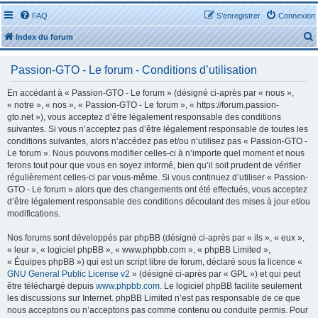
FAQ
S’enregistrer
Connexion
Index du forum
Passion-GTO - Le forum - Conditions d’utilisation
En accédant à « Passion-GTO - Le forum » (désigné ci-après par « nous »,
« notre », « nos », « Passion-GTO - Le forum », « https://forum.passion-
gto.net »), vous acceptez d’être légalement responsable des conditions
r
suivantes. Si vous n’acceptez pas d’être légalement responsable de toutes les
conditions suivantes, alors n’accédez pas et/ou n’utilisez pas « Passion-GTO -
Le forum ». Nous pouvons modifier celles-ci à n’importe quel moment et nous
ferons tout pour que vous en soyez informé, bien qu’il soit prudent de vérifier
régulièrement celles-ci par vous-même. Si vous continuez d’utiliser « Passion-
GTO - Le forum » alors que des changements ont été effectués, vous acceptez
r
d’être légalement responsable des conditions découlant des mises à jour et/ou
modifications.
Nos forums sont développés par phpBB (désigné ci-après par « ils », « eux »,
« leur », « logiciel phpBB », « www.phpbb.com », « phpBB Limited »,
« Équipes phpBB ») qui est un script libre de forum, déclaré sous la licence «
GNU General Public License v2
» (désigné ci-après par « GPL ») et qui peut
être téléchargé depuis
www.phpbb.com
. Le logiciel phpBB facilite seulement
les discussions sur Internet. phpBB Limited n’est pas responsable de ce que
nous acceptons ou n’acceptons pas comme contenu ou conduite permis. Pour