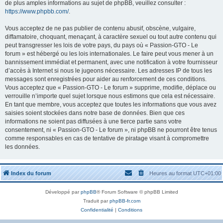
de plus amples informations au sujet de phpBB, veuillez consulter :
https://www.phpbb.com/
.
Vous acceptez de ne pas publier de contenu abusif, obscène, vulgaire,
diffamatoire, choquant, menaçant, à caractère sexuel ou tout autre contenu qui
peut transgresser les lois de votre pays, du pays où « Passion-GTO - Le
forum » est hébergé ou les lois internationales. Le faire peut vous mener à un
bannissement immédiat et permanent, avec une notification à votre fournisseur
d’accès à Internet si nous le jugeons nécessaire. Les adresses IP de tous les
messages sont enregistrées pour aider au renforcement de ces conditions.
Vous acceptez que « Passion-GTO - Le forum » supprime, modifie, déplace ou
verrouille n’importe quel sujet lorsque nous estimons que cela est nécessaire.
En tant que membre, vous acceptez que toutes les informations que vous avez
saisies soient stockées dans notre base de données. Bien que ces
informations ne soient pas diffusées à une tierce partie sans votre
consentement, ni « Passion-GTO - Le forum », ni phpBB ne pourront être tenus
comme responsables en cas de tentative de piratage visant à compromettre
les données.
Index du forum
Heures au format
UTC+01:00
Développé par
phpBB
® Forum Software © phpBB Limited
Traduit par
phpBB-fr.com
Confidentialité
|
Conditions