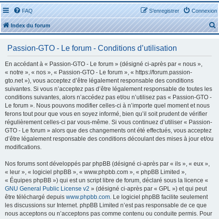
FAQ
S’enregistrer
Connexion
Index du forum
Passion-GTO - Le forum - Conditions d’utilisation
En accédant à « Passion-GTO - Le forum » (désigné ci-après par « nous »,
« notre », « nos », « Passion-GTO - Le forum », « https://forum.passion-
gto.net »), vous acceptez d’être légalement responsable des conditions
r
suivantes. Si vous n’acceptez pas d’être légalement responsable de toutes les
conditions suivantes, alors n’accédez pas et/ou n’utilisez pas « Passion-GTO -
Le forum ». Nous pouvons modifier celles-ci à n’importe quel moment et nous
ferons tout pour que vous en soyez informé, bien qu’il soit prudent de vérifier
régulièrement celles-ci par vous-même. Si vous continuez d’utiliser « Passion-
GTO - Le forum » alors que des changements ont été effectués, vous acceptez
r
d’être légalement responsable des conditions découlant des mises à jour et/ou
modifications.
Nos forums sont développés par phpBB (désigné ci-après par « ils », « eux »,
« leur », « logiciel phpBB », « www.phpbb.com », « phpBB Limited »,
« Équipes phpBB ») qui est un script libre de forum, déclaré sous la licence «
GNU General Public License v2
» (désigné ci-après par « GPL ») et qui peut
être téléchargé depuis
www.phpbb.com
. Le logiciel phpBB facilite seulement
les discussions sur Internet. phpBB Limited n’est pas responsable de ce que
nous acceptons ou n’acceptons pas comme contenu ou conduite permis. Pour