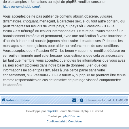
de plus amples informations au sujet de phpBB, veuillez consulter :
https://www.phpbb.com/
.
Vous acceptez de ne pas publier de contenu abusif, obscène, vulgaire,
diffamatoire, choquant, menaçant, à caractère sexuel ou tout autre contenu qui
peut transgresser les lois de votre pays, du pays où « Passion-GTO - Le
forum » est hébergé ou les lois internationales. Le faire peut vous mener à un
bannissement immédiat et permanent, avec une notification à votre fournisseur
d’accès à Internet si nous le jugeons nécessaire. Les adresses IP de tous les
messages sont enregistrées pour aider au renforcement de ces conditions.
Vous acceptez que « Passion-GTO - Le forum » supprime, modifie, déplace ou
verrouille n’importe quel sujet lorsque nous estimons que cela est nécessaire.
En tant que membre, vous acceptez que toutes les informations que vous avez
saisies soient stockées dans notre base de données. Bien que ces
informations ne soient pas diffusées à une tierce partie sans votre
consentement, ni « Passion-GTO - Le forum », ni phpBB ne pourront être tenus
comme responsables en cas de tentative de piratage visant à compromettre
les données.
Index du forum
Heures au format
UTC+01:00
Développé par
phpBB
® Forum Software © phpBB Limited
Traduit par
phpBB-fr.com
Confidentialité
|
Conditions