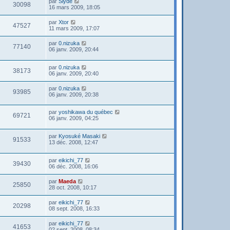
par
Slyde
30098
16 mars 2009, 18:05
par
Xtor
47527
11 mars 2009, 17:07
par
0.nizuka
77140
06 janv. 2009, 20:44
par
0.nizuka
38173
06 janv. 2009, 20:40
par
0.nizuka
93985
06 janv. 2009, 20:38
par
yoshikawa du québec
69721
06 janv. 2009, 04:25
par
Kyosuké Masaki
91533
13 déc. 2008, 12:47
par
eikichi_77
39430
06 déc. 2008, 16:06
par
Maeda
25850
28 oct. 2008, 10:17
par
eikichi_77
20298
08 sept. 2008, 16:33
par
eikichi_77
41653
02 sept. 2008, 08:34