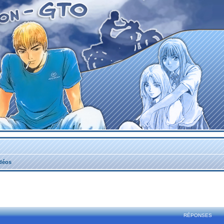
idéos
rcher
echerche avancée
RÉPONSES