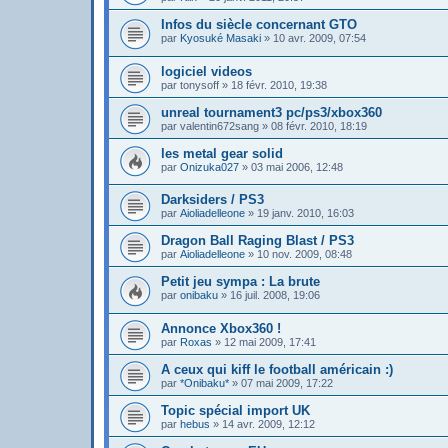
Infos du siècle concernant GTO
par
Kyosuké Masaki
»
10 avr. 2009, 07:54
logiciel videos
par
tonysoff
»
18 févr. 2010, 19:38
unreal tournament3 pc/ps3/xbox360
par
valentin672sang
»
08 févr. 2010, 18:19
les metal gear solid
par
Onizuka027
»
03 mai 2006, 12:48
Darksiders / PS3
par
Aioliadelleone
»
19 janv. 2010, 16:03
Dragon Ball Raging Blast / PS3
par
Aioliadelleone
»
10 nov. 2009, 08:48
Petit jeu sympa : La brute
par
onibaku
»
16 juil. 2008, 19:06
Annonce Xbox360 !
par
Roxas
»
12 mai 2009, 17:41
A ceux qui kiff le football américain :)
par
*Onibaku*
»
07 mai 2009, 17:22
Topic spécial import UK
par
hebus
»
14 avr. 2009, 12:12