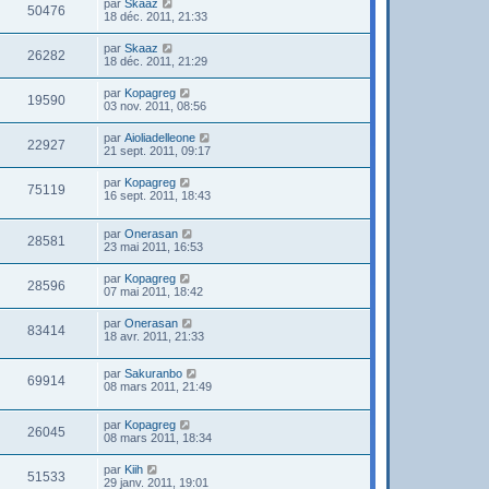
par
Skaaz
50476
18 déc. 2011, 21:33
par
Skaaz
26282
18 déc. 2011, 21:29
par
Kopagreg
19590
03 nov. 2011, 08:56
par
Aioliadelleone
22927
21 sept. 2011, 09:17
par
Kopagreg
75119
16 sept. 2011, 18:43
par
Onerasan
28581
23 mai 2011, 16:53
par
Kopagreg
28596
07 mai 2011, 18:42
par
Onerasan
83414
18 avr. 2011, 21:33
par
Sakuranbo
69914
08 mars 2011, 21:49
par
Kopagreg
26045
08 mars 2011, 18:34
par
Kiih
51533
29 janv. 2011, 19:01