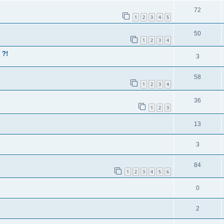
72
1
2
3
4
5
50
1
2
3
4
 ?!
3
58
1
2
3
4
36
1
2
3
13
3
84
1
2
3
4
5
6
0
2