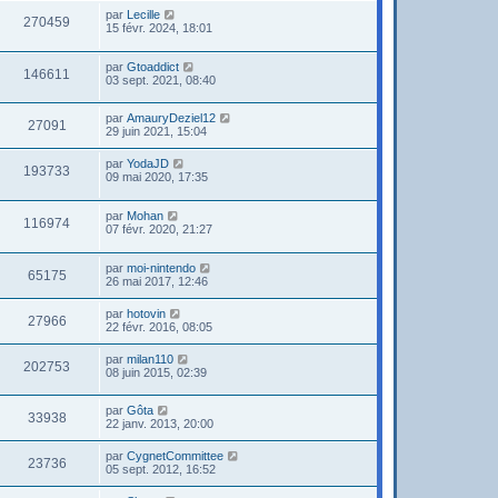
par
Lecille
270459
15 févr. 2024, 18:01
par
Gtoaddict
146611
03 sept. 2021, 08:40
par
AmauryDeziel12
27091
29 juin 2021, 15:04
par
YodaJD
193733
09 mai 2020, 17:35
par
Mohan
116974
07 févr. 2020, 21:27
par
moi-nintendo
65175
26 mai 2017, 12:46
par
hotovin
27966
22 févr. 2016, 08:05
par
milan110
202753
08 juin 2015, 02:39
par
Gôta
33938
22 janv. 2013, 20:00
par
CygnetCommittee
23736
05 sept. 2012, 16:52