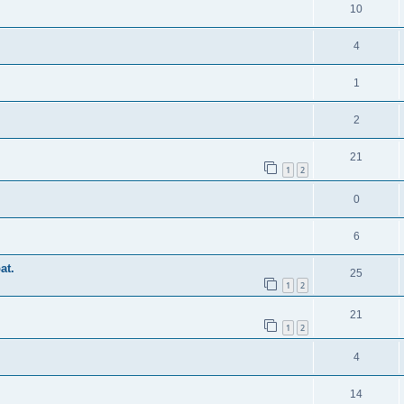
10
4
1
2
21
1
2
0
6
at.
25
1
2
21
1
2
4
14