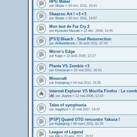
RPG Maker
par
Skaaz
»
30 nov. 2011, 16:41
Skaazou Art ! =3 <3
par
Skaaz
»
30 nov. 2011, 19:07
Mon test de Far Cry 2
par
Kyosuké Masaki
»
22 déc. 2008, 16:45
[PS3] Bleach : Soul Resurrection
par
Aioliadelleone
»
30 août 2011, 07:43
Mirror's Edge
par
Kage
»
19 août 2008, 12:27
Plante VS Zombie <3
par
Onerasan
»
23 mai 2011, 16:53
Minecraft
par
Kopagreg
»
04 mai 2011, 15:05
Internet Explorer VS Mozilla Firefox : Le comb
par
Jiuytre
»
12 mai 2008, 12:19
Tales of symphonia
par
waghlym
»
15 mai 2007, 14:47
[PSP] Quand GTO rencontre Yakuza !
par
Kopagreg
»
06 mars 2011, 01:36
League of Legend
par
Kiih
»
20 janv. 2011, 20:57