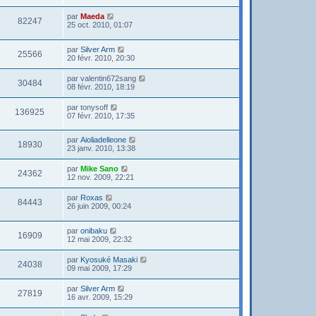
par
Maeda
82247
25 oct. 2010, 01:07
par
Silver Arm
25566
20 févr. 2010, 20:30
par
valentin672sang
30484
08 févr. 2010, 18:19
par
tonysoff
136925
07 févr. 2010, 17:35
par
Aioliadelleone
18930
23 janv. 2010, 13:38
par
Mike Sano
24362
12 nov. 2009, 22:21
par
Roxas
84443
26 juin 2009, 00:24
par
onibaku
16909
12 mai 2009, 22:32
par
Kyosuké Masaki
24038
09 mai 2009, 17:29
par
Silver Arm
27819
16 avr. 2009, 15:29