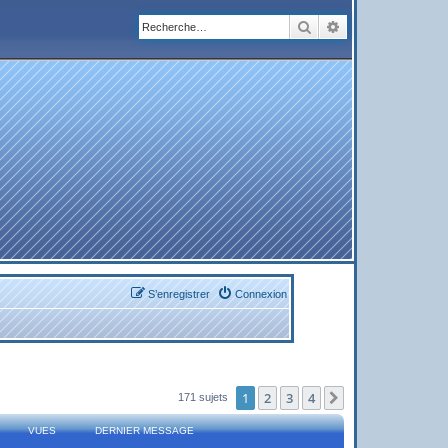
Rechercher
Recherche avanc
S’enregistrer
Connexion
1
2
3
4
Suivante
171 sujets
VUES
DERNIER MESSAGE