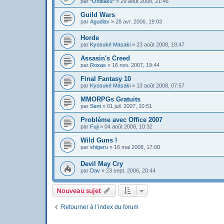
par
*Onibaku*
»
29 août 2008, 21:46
Guild Wars
par
Agudlav
»
28 avr. 2006, 19:03
Horde
par
Kyosuké Masaki
»
23 août 2008, 18:47
Assasin's Creed
par
Roxas
»
16 nov. 2007, 19:44
Final Fantasy 10
par
Kyosuké Masaki
»
13 août 2008, 07:57
MMORPGs Gratuits
par
Sent
»
01 juil. 2007, 10:51
Problème avec Office 2007
par
Fuji
»
04 août 2008, 10:32
Wild Guns !
par
shigeru
»
16 mai 2008, 17:00
Devil May Cry
par
Dav
»
23 sept. 2006, 20:44
Nouveau sujet
Retourner à l’index du forum