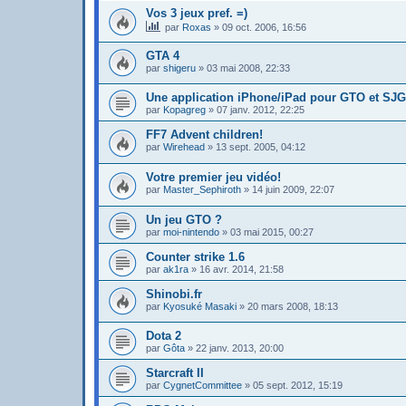
Vos 3 jeux pref. =)
par
Roxas
»
09 oct. 2006, 16:56
GTA 4
par
shigeru
»
03 mai 2008, 22:33
Une application iPhone/iPad pour GTO et SJG
par
Kopagreg
»
07 janv. 2012, 22:25
FF7 Advent children!
par
Wirehead
»
13 sept. 2005, 04:12
Votre premier jeu vidéo!
par
Master_Sephiroth
»
14 juin 2009, 22:07
Un jeu GTO ?
par
moi-nintendo
»
03 mai 2015, 00:27
Counter strike 1.6
par
ak1ra
»
16 avr. 2014, 21:58
Shinobi.fr
par
Kyosuké Masaki
»
20 mars 2008, 18:13
Dota 2
par
Gôta
»
22 janv. 2013, 20:00
Starcraft II
par
CygnetCommittee
»
05 sept. 2012, 15:19