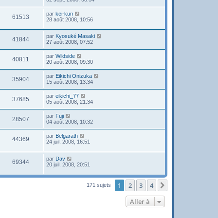
par
kei-kun
61513
28 août 2008, 10:56
par
Kyosuké Masaki
41844
27 août 2008, 07:52
par
Wildside
40811
20 août 2008, 09:30
par
Eikichi Onizuka
35904
15 août 2008, 13:34
par
eikichi_77
37685
05 août 2008, 21:34
par
Fuji
28507
04 août 2008, 10:32
par
Belgarath
44369
24 juil. 2008, 16:51
par
Dav
69344
20 juil. 2008, 20:51
1
2
3
4
Suivante
171 sujets
Aller à