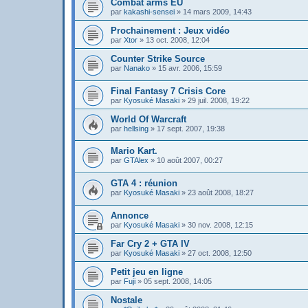
Combat arms EU
par
kakashi-sensei
»
14 mars 2009, 14:43
Prochainement : Jeux vidéo
par
Xtor
»
13 oct. 2008, 12:04
Counter Strike Source
par
Nanako
»
15 avr. 2006, 15:59
Final Fantasy 7 Crisis Core
par
Kyosuké Masaki
»
29 juil. 2008, 19:22
World Of Warcraft
par
hellsing
»
17 sept. 2007, 19:38
Mario Kart.
par
GTAlex
»
10 août 2007, 00:27
GTA 4 : réunion
par
Kyosuké Masaki
»
23 août 2008, 18:27
Annonce
par
Kyosuké Masaki
»
30 nov. 2008, 12:15
Far Cry 2 + GTA IV
par
Kyosuké Masaki
»
27 oct. 2008, 12:50
Petit jeu en ligne
par
Fuji
»
05 sept. 2008, 14:05
Nostale