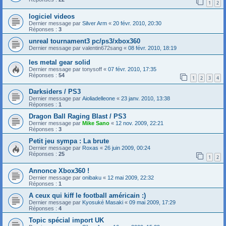
1
2
logiciel videos
Dernier message par
Silver Arm
«
20 févr. 2010, 20:30
Réponses :
3
unreal tournament3 pc/ps3/xbox360
Dernier message par
valentin672sang
«
08 févr. 2010, 18:19
les metal gear solid
Dernier message par
tonysoff
«
07 févr. 2010, 17:35
Réponses :
54
1
2
3
4
Darksiders / PS3
Dernier message par
Aioliadelleone
«
23 janv. 2010, 13:38
Réponses :
1
Dragon Ball Raging Blast / PS3
Dernier message par
Mike Sano
«
12 nov. 2009, 22:21
Réponses :
3
Petit jeu sympa : La brute
Dernier message par
Roxas
«
26 juin 2009, 00:24
Réponses :
25
1
2
Annonce Xbox360 !
Dernier message par
onibaku
«
12 mai 2009, 22:32
Réponses :
1
A ceux qui kiff le football américain :)
Dernier message par
Kyosuké Masaki
«
09 mai 2009, 17:29
Réponses :
4
Topic spécial import UK