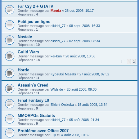
Far Cry 2 + GTA IV
Dernier message par
Maeda
«
28 oct. 2008, 10:17
Réponses :
4
Petit jeu en ligne
Dernier message par
eikichi_77
«
08 sept. 2008, 16:33
Réponses :
1
Nostale
Dernier message par
eikichi_77
«
02 sept. 2008, 08:34
Réponses :
10
Guild Wars
Dernier message par
kei-kun
«
28 août 2008, 10:56
Réponses :
18
1
2
Horde
Dernier message par
Kyosuké Masaki
«
27 août 2008, 07:52
Réponses :
11
Assasin's Creed
Dernier message par
Wildside
«
20 août 2008, 09:30
Réponses :
11
Final Fantasy 10
Dernier message par
Eikichi Onizuka
«
15 août 2008, 13:34
Réponses :
9
MMORPGs Gratuits
Dernier message par
eikichi_77
«
05 août 2008, 21:34
Réponses :
9
Problème avec Office 2007
Dernier message par
Fuji
«
04 août 2008, 10:32