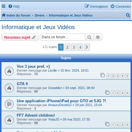
FAQ
S’enregistrer
Connexion
Index du forum
Divers
Informatique et Jeux Vidéos
Informatique et Jeux Vidéos
Rechercher
Recherche avanc
Nouveau sujet
1
2
3
4
Suivante
171 sujets
r
Sujets
Vos 3 jeux pref. =)
Dernier message par
Lecille
«
15 févr. 2024, 18:01
Réponses :
72
1
2
3
4
5
r
GTA 4
Dernier message par
Gtoaddict
«
03 sept. 2021, 08:40
Réponses :
50
1
2
3
4
Une application iPhone/iPad pour GTO et SJG ?!
Dernier message par
AmauryDeziel12
«
29 juin 2021, 15:04
Réponses :
3
FF7 Advent children!
Dernier message par
YodaJD
«
09 mai 2020, 17:35
Réponses :
58
1
2
3
4