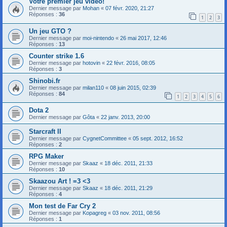
Votre premier jeu vidéo!
Dernier message par
Mohan
«
07 févr. 2020, 21:27
Réponses :
36
1
2
3
Un jeu GTO ?
Dernier message par
moi-nintendo
«
26 mai 2017, 12:46
Réponses :
13
Counter strike 1.6
Dernier message par
hotovin
«
22 févr. 2016, 08:05
Réponses :
3
Shinobi.fr
Dernier message par
milan110
«
08 juin 2015, 02:39
Réponses :
84
1
2
3
4
5
6
Dota 2
Dernier message par
Gôta
«
22 janv. 2013, 20:00
Starcraft II
Dernier message par
CygnetCommittee
«
05 sept. 2012, 16:52
Réponses :
2
RPG Maker
Dernier message par
Skaaz
«
18 déc. 2011, 21:33
Réponses :
10
Skaazou Art ! =3 <3
Dernier message par
Skaaz
«
18 déc. 2011, 21:29
Réponses :
4
Mon test de Far Cry 2
Dernier message par
Kopagreg
«
03 nov. 2011, 08:56
Réponses :
1