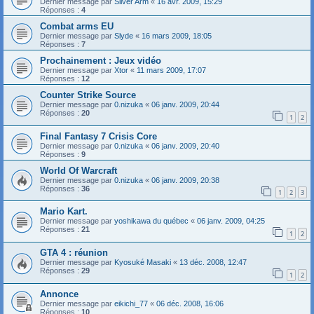
Dernier message par
Silver Arm
«
16 avr. 2009, 15:29
Réponses :
4
Combat arms EU
Dernier message par
Slyde
«
16 mars 2009, 18:05
Réponses :
7
Prochainement : Jeux vidéo
Dernier message par
Xtor
«
11 mars 2009, 17:07
Réponses :
12
Counter Strike Source
Dernier message par
0.nizuka
«
06 janv. 2009, 20:44
Réponses :
20
1
2
Final Fantasy 7 Crisis Core
Dernier message par
0.nizuka
«
06 janv. 2009, 20:40
Réponses :
9
World Of Warcraft
Dernier message par
0.nizuka
«
06 janv. 2009, 20:38
Réponses :
36
1
2
3
Mario Kart.
Dernier message par
yoshikawa du québec
«
06 janv. 2009, 04:25
Réponses :
21
1
2
GTA 4 : réunion
Dernier message par
Kyosuké Masaki
«
13 déc. 2008, 12:47
Réponses :
29
1
2
Annonce
Dernier message par
eikichi_77
«
06 déc. 2008, 16:06
Réponses :
10