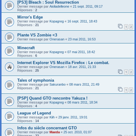
[PS3] Bleach : Soul Resurrection
Dernier message par
Aioliadelleone
«
21 sept. 2011, 09:17
Réponses :
2
Mirror's Edge
Dernier message par
Kopagreg
«
16 sept. 2011, 18:43
Réponses :
21
1
2
Plante VS Zombie <3
Dernier message par
Onerasan
«
23 mai 2011, 16:53
Minecraft
Dernier message par
Kopagreg
«
07 mai 2011, 18:42
Réponses :
6
Internet Explorer VS Mozilla Firefox : Le combat.
Dernier message par
Onerasan
«
18 avr. 2011, 21:33
Réponses :
25
1
2
Tales of symphonia
Dernier message par
Sakuranbo
«
08 mars 2011, 21:49
Réponses :
21
1
2
[PSP] Quand GTO rencontre Yakuza !
Dernier message par
Kopagreg
«
08 mars 2011, 18:34
Réponses :
4
League of Legend
Dernier message par
Kiih
«
29 janv. 2011, 19:01
Réponses :
14
Infos du siècle concernant GTO
Dernier message par
Maeda
«
25 oct. 2010, 01:07
Réponses :
22