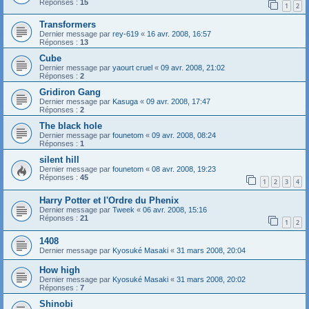
Réponses :
15
1
2
Transformers
Dernier message par
rey-619
«
16 avr. 2008, 16:57
Réponses :
13
Cube
Dernier message par
yaourt cruel
«
09 avr. 2008, 21:02
Réponses :
2
Gridiron Gang
Dernier message par
Kasuga
«
09 avr. 2008, 17:47
Réponses :
2
The black hole
Dernier message par
founetom
«
09 avr. 2008, 08:24
Réponses :
1
silent hill
Dernier message par
founetom
«
08 avr. 2008, 19:23
Réponses :
45
1
2
3
4
Harry Potter et l'Ordre du Phenix
Dernier message par
Tweek
«
06 avr. 2008, 15:16
Réponses :
21
1
2
1408
Dernier message par
Kyosuké Masaki
«
31 mars 2008, 20:04
How high
Dernier message par
Kyosuké Masaki
«
31 mars 2008, 20:02
Réponses :
7
Shinobi