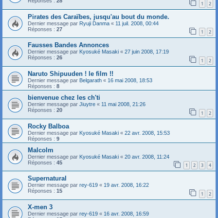
Réponses :
28
1
2
Pirates des Caraïbes, jusqu'au bout du monde.
Dernier message par
Ryuji Danma
«
11 juil. 2008, 00:44
Réponses :
27
1
2
Fausses Bandes Annonces
Dernier message par
Kyosuké Masaki
«
27 juin 2008, 17:19
Réponses :
26
1
2
Naruto Shipuuden ! le film !!
Dernier message par
Belgarath
«
16 mai 2008, 18:53
Réponses :
8
bienvenue chez les ch'ti
Dernier message par
Jiuytre
«
11 mai 2008, 21:26
Réponses :
20
1
2
Rocky Balboa
Dernier message par
Kyosuké Masaki
«
22 avr. 2008, 15:53
Réponses :
9
Malcolm
Dernier message par
Kyosuké Masaki
«
20 avr. 2008, 11:24
Réponses :
45
1
2
3
4
Supernatural
Dernier message par
rey-619
«
19 avr. 2008, 16:22
Réponses :
15
1
2
X-men 3
Dernier message par
rey-619
«
16 avr. 2008, 16:59