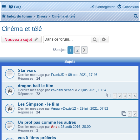
FAQ
S’enregistrer
Connexion
Index du forum
Divers
Cinéma et télé
Cinéma et télé
Rechercher
Recherche avanc
Nouveau sujet
1
2
Suivante
88 sujets
r
Sujets
Star wars
Dernier message par
FrankJD
«
09 oct. 2021, 17:46
Réponses :
14
r
dragon ball le film
Dernier message par
kakashi-sensei
«
29 juin 2021, 10:34
Réponses :
72
1
2
3
4
5
Les Simpson - le film
Dernier message par
AmauryDeziel12
«
29 juin 2021, 07:52
Réponses :
24
1
2
Un prof pas comme les autres
Dernier message par
Ant
«
28 août 2016, 20:00
Réponses :
1
vos 5 films préférés