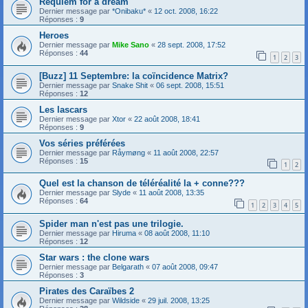
Requiem for a dream
Dernier message par
*Onibaku*
«
12 oct. 2008, 16:22
Réponses :
9
Heroes
Dernier message par
Mike Sano
«
28 sept. 2008, 17:52
Réponses :
44
1
2
3
[Buzz] 11 Septembre: la coïncidence Matrix?
Dernier message par
Snake Shit
«
06 sept. 2008, 15:51
Réponses :
12
Les lascars
Dernier message par
Xtor
«
22 août 2008, 18:41
Réponses :
9
Vos séries préférées
Dernier message par
Råymøng
«
11 août 2008, 22:57
Réponses :
15
1
2
Quel est la chanson de téléréalité la + conne???
Dernier message par
Slyde
«
11 août 2008, 13:35
Réponses :
64
1
2
3
4
5
Spider man n'est pas une trilogie.
Dernier message par
Hiruma
«
08 août 2008, 11:10
Réponses :
12
Star wars : the clone wars
Dernier message par
Belgarath
«
07 août 2008, 09:47
Réponses :
3
Pirates des Caraïbes 2
Dernier message par
Wildside
«
29 juil. 2008, 13:25