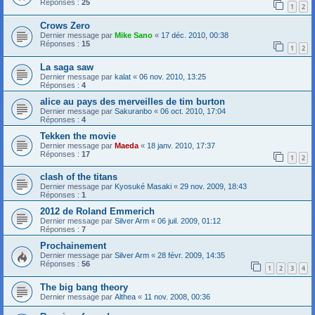
Réponses :
25
1
2
Crows Zero
Dernier message par
Mike Sano
«
17 déc. 2010, 00:38
Réponses :
15
1
2
La saga saw
Dernier message par
kalat
«
06 nov. 2010, 13:25
Réponses :
4
alice au pays des merveilles de tim burton
Dernier message par
Sakuranbo
«
06 oct. 2010, 17:04
Réponses :
4
Tekken the movie
Dernier message par
Maeda
«
18 janv. 2010, 17:37
Réponses :
17
1
2
clash of the titans
Dernier message par
Kyosuké Masaki
«
29 nov. 2009, 18:43
Réponses :
1
2012 de Roland Emmerich
Dernier message par
Silver Arm
«
06 juil. 2009, 01:12
Réponses :
7
Prochainement
Dernier message par
Silver Arm
«
28 févr. 2009, 14:35
Réponses :
56
1
2
3
4
The big bang theory
Dernier message par
Althea
«
11 nov. 2008, 00:36