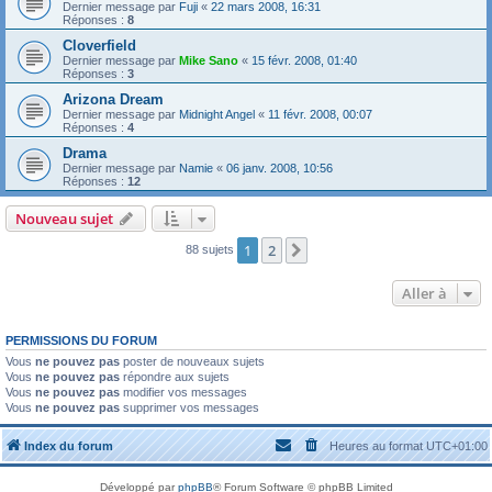
Dernier message par
Fuji
«
22 mars 2008, 16:31
Réponses :
8
Cloverfield
Dernier message par
Mike Sano
«
15 févr. 2008, 01:40
Réponses :
3
Arizona Dream
Dernier message par
Midnight Angel
«
11 févr. 2008, 00:07
Réponses :
4
Drama
Dernier message par
Namie
«
06 janv. 2008, 10:56
Réponses :
12
Nouveau sujet
1
2
Suivante
88 sujets
Aller à
PERMISSIONS DU FORUM
Vous
ne pouvez pas
poster de nouveaux sujets
Vous
ne pouvez pas
répondre aux sujets
Vous
ne pouvez pas
modifier vos messages
Vous
ne pouvez pas
supprimer vos messages
Index du forum
Heures au format
UTC+01:00
Développé par
phpBB
® Forum Software © phpBB Limited