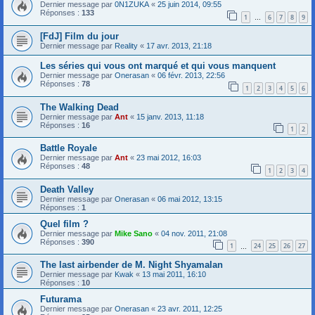
Dernier message par
0N1ZUKA
«
25 juin 2014, 09:55
Réponses :
133
1
6
7
8
9
…
[FdJ] Film du jour
Dernier message par
Reality
«
17 avr. 2013, 21:18
Les séries qui vous ont marqué et qui vous manquent
Dernier message par
Onerasan
«
06 févr. 2013, 22:56
Réponses :
78
1
2
3
4
5
6
The Walking Dead
Dernier message par
Ant
«
15 janv. 2013, 11:18
Réponses :
16
1
2
Battle Royale
Dernier message par
Ant
«
23 mai 2012, 16:03
Réponses :
48
1
2
3
4
Death Valley
Dernier message par
Onerasan
«
06 mai 2012, 13:15
Réponses :
1
Quel film ?
Dernier message par
Mike Sano
«
04 nov. 2011, 21:08
Réponses :
390
1
24
25
26
27
…
The last airbender de M. Night Shyamalan
Dernier message par
Kwak
«
13 mai 2011, 16:10
Réponses :
10
Futurama
Dernier message par
Onerasan
«
23 avr. 2011, 12:25