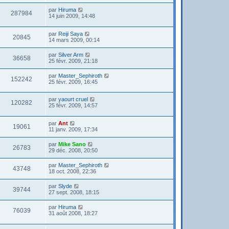
par
Hiruma
287984
14 juin 2009, 14:48
par
Reiji Saya
20845
14 mars 2009, 00:14
par
Silver Arm
36658
25 févr. 2009, 21:18
par
Master_Sephiroth
152242
25 févr. 2009, 16:45
par
yaourt cruel
120282
25 févr. 2009, 14:57
par
Ant
19061
11 janv. 2009, 17:34
par
Mike Sano
26783
29 déc. 2008, 20:50
par
Master_Sephiroth
43748
18 oct. 2008, 22:36
par
Slyde
39744
27 sept. 2008, 18:15
par
Hiruma
76039
31 août 2008, 18:27