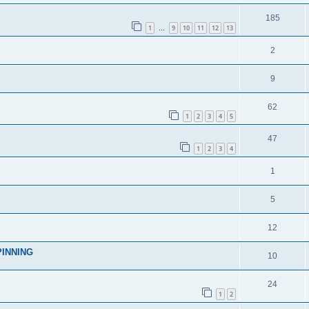
185
1
9
10
11
12
13
…
2
9
62
1
2
3
4
5
47
1
2
3
4
1
5
12
SPINNING
10
24
1
2