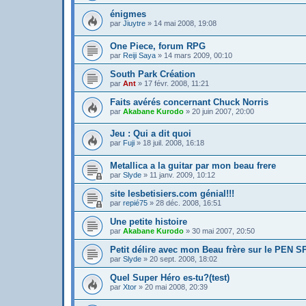
énigmes
par
Jiuytre
»
14 mai 2008, 19:08
One Piece, forum RPG
par
Reiji Saya
»
14 mars 2009, 00:10
South Park Création
par
Ant
»
17 févr. 2008, 11:21
Faits avérés concernant Chuck Norris
par
Akabane Kurodo
»
20 juin 2007, 20:00
Jeu : Qui a dit quoi
par
Fuji
»
18 juil. 2008, 16:18
Metallica a la guitar par mon beau frere
par
Slyde
»
11 janv. 2009, 10:12
site lesbetisiers.com génial!!!
par
repié75
»
28 déc. 2008, 16:51
Une petite histoire
par
Akabane Kurodo
»
30 mai 2007, 20:50
Petit délire avec mon Beau frère sur le PEN 
par
Slyde
»
20 sept. 2008, 18:02
Quel Super Héro es-tu?(test)
par
Xtor
»
20 mai 2008, 20:39