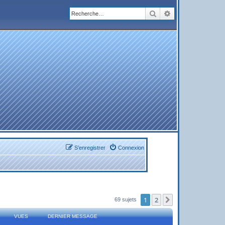
Rechercher
Recherche avanc
S’enregistrer
Connexion
1
2
Suivante
69 sujets
VUES
DERNIER MESSAGE