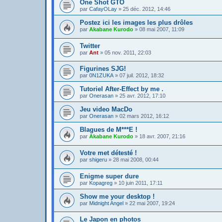
One Shot GTO
par
CafayOLay
»
25 déc. 2012, 14:46
Postez ici les images les plus drôles
par
Akabane Kurodo
»
08 mai 2007, 11:09
Twitter
par
Ant
»
05 nov. 2011, 22:03
Figurines SJG!
par
0N1ZUKA
»
07 juil. 2012, 18:32
Tutoriel After-Effect by me .
par
Onerasan
»
25 avr. 2012, 17:10
Jeu video MacDo
par
Onerasan
»
02 mars 2012, 16:12
Blagues de M***E !
par
Akabane Kurodo
»
18 avr. 2007, 21:16
Votre met détesté !
par
shigeru
»
28 mai 2008, 00:44
Enigme super dure
par
Kopagreg
»
10 juin 2011, 17:11
Show me your desktop !
par
Midnight Angel
»
22 mai 2007, 19:24
Le Japon en photos