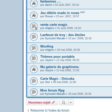
fantasmes ....
par
darsh
»
02 août 2007, 00:16
Jeu débile made in roxas ^^'
par
Roxas
»
23 avr. 2007, 19:57
vente carte magic
par
shigeru
»
01 août 2008, 14:20
Lanfeust de troy ; des étoiles
par
Kyosuké Masaki
»
15 avr. 2008, 16:42
Woofing
par
shigeru
»
26 mai 2008, 20:36
Thèmes pour portable
par
Jiuytre
»
12 mai 2008, 09:33
Ma galerie de graphisme.
par
Jiuytre
»
12 mai 2008, 12:02
Carte Magic : Onizuka
par
Xtor
»
09 mai 2008, 12:06
Mon forum Rpg
par
Kyosuké Masaki
»
16 mai 2008, 16:30
Nouveau sujet
Retourner à l’index du forum