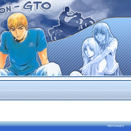
rcher
echerche avancée
RÉPONSES