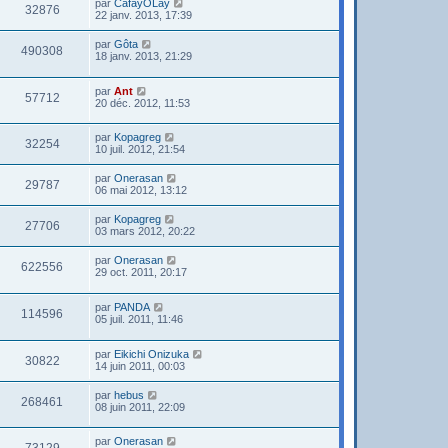
par
CafayOLay
32876
22 janv. 2013, 17:39
par
Gôta
490308
18 janv. 2013, 21:29
par
Ant
57712
20 déc. 2012, 11:53
par
Kopagreg
32254
10 juil. 2012, 21:54
par
Onerasan
29787
06 mai 2012, 13:12
par
Kopagreg
27706
03 mars 2012, 20:22
par
Onerasan
622556
29 oct. 2011, 20:17
par
PANDA
114596
05 juil. 2011, 11:46
par
Eikichi Onizuka
30822
14 juin 2011, 00:03
par
hebus
268461
08 juin 2011, 22:09
par
Onerasan