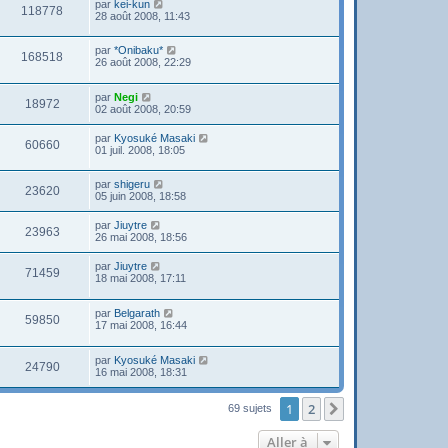
par
kei-kun
118778
28 août 2008, 11:43
par
*Onibaku*
168518
26 août 2008, 22:29
par
Negi
18972
02 août 2008, 20:59
par
Kyosuké Masaki
60660
01 juil. 2008, 18:05
par
shigeru
23620
05 juin 2008, 18:58
par
Jiuytre
23963
26 mai 2008, 18:56
par
Jiuytre
71459
18 mai 2008, 17:11
par
Belgarath
59850
17 mai 2008, 16:44
par
Kyosuké Masaki
24790
16 mai 2008, 18:31
1
2
Suivante
69 sujets
Aller à