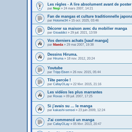
Les règles - A lire absolument avant de poster
par
Negi
»
24 mars 2007, 14:21
Fan de mangas et culture traditionnelle japon
par
Hotome34
»
15 oct. 2025, 03:46
Décorer sa maison avec du mobilier manga
par
Gtoaddict
»
29 juil. 2021, 13:59
Vos derniers achats [sauf manga]
par
Maeda
»
29 mai 2007, 19:38
Dessins Hiruma.
par
Hiruma
»
18 nov. 2012, 20:24
Youtube
par
Tripp Eisen
»
26 nov. 2015, 05:44
Tête percée !
par
CafayOLay
»
22 févr. 2015, 21:16
Les vidéos les plus marrantes
par
Roxas
»
09 juil. 2007, 17:25
Si j'avais su ... le manga
par
kakashi-sensei
»
23 juin 2009, 12:24
J'ai commencé un manga
par
CafayOLay
»
05 févr. 2013, 20:47