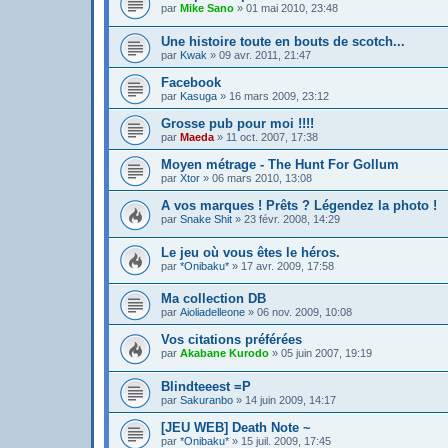
par
Mike Sano
»
01 mai 2010, 23:48
Une histoire toute en bouts de scotch...
par
Kwak
»
09 avr. 2011, 21:47
Facebook
par
Kasuga
»
16 mars 2009, 23:12
Grosse pub pour moi !!!!
par
Maeda
»
11 oct. 2007, 17:38
Moyen métrage - The Hunt For Gollum
par
Xtor
»
06 mars 2010, 13:08
A vos marques ! Prêts ? Légendez la photo !
par
Snake Shit
»
23 févr. 2008, 14:29
Le jeu où vous êtes le héros.
par
*Onibaku*
»
17 avr. 2009, 17:58
Ma collection DB
par
Aioliadelleone
»
06 nov. 2009, 10:08
Vos citations préférées
par
Akabane Kurodo
»
05 juin 2007, 19:19
Blindteeest =P
par
Sakuranbo
»
14 juin 2009, 14:17
[JEU WEB] Death Note ~
par
*Onibaku*
»
15 juil. 2009, 17:45