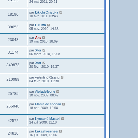
73129
24 mai 2011, 20:21
par
Eikichi Onizuka
18190
10 avr. 2011, 03:48
par
Hiruma
39653
05 nov. 2010, 14:33
par
Ant
23043
19 mai 2010, 18:09
par
Xtor
31174
06 mars 2010, 13:08
par
Xtor
849873
20 févr. 2010, 19:37
par
valentin672sang
210089
04 févr. 2010, 12:30
par
Aioliadelleone
25785
10 nov. 2009, 08:47
par
Maitre de shonan
266046
18 oct. 2009, 12:50
par
Kyosuké Masaki
42572
24 juil. 2009, 11:18
par
kakashi-sensei
24810
16 juil. 2009, 13:06