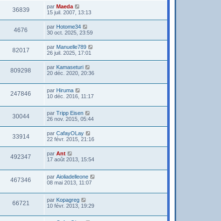
par
Maeda
36839
15 juil. 2007, 13:13
par
Hotome34
4676
30 oct. 2025, 23:59
par
Manuelle789
82017
26 juil. 2025, 17:01
par
Kamaseturi
809298
20 déc. 2020, 20:36
par
Hiruma
247846
10 déc. 2016, 11:17
par
Tripp Eisen
30044
26 nov. 2015, 05:44
par
CafayOLay
33914
22 févr. 2015, 21:16
par
Ant
492347
17 août 2013, 15:54
par
Aioliadelleone
467346
08 mai 2013, 11:07
par
Kopagreg
66721
10 févr. 2013, 19:29