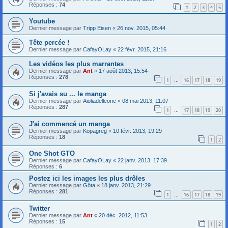
Réponses :
74
1
2
3
4
5
Youtube
Dernier message par
Tripp Eisen
«
26 nov. 2015, 05:44
Tête percée !
Dernier message par
CafayOLay
«
22 févr. 2015, 21:16
Les vidéos les plus marrantes
Dernier message par
Ant
«
17 août 2013, 15:54
Réponses :
278
1
16
17
18
19
…
Si j'avais su ... le manga
Dernier message par
Aioliadelleone
«
08 mai 2013, 11:07
Réponses :
287
1
17
18
19
20
…
J'ai commencé un manga
Dernier message par
Kopagreg
«
10 févr. 2013, 19:29
Réponses :
18
1
2
One Shot GTO
Dernier message par
CafayOLay
«
22 janv. 2013, 17:39
Réponses :
6
Postez ici les images les plus drôles
Dernier message par
Gôta
«
18 janv. 2013, 21:29
Réponses :
281
1
16
17
18
19
…
Twitter
Dernier message par
Ant
«
20 déc. 2012, 11:53
Réponses :
15
1
2