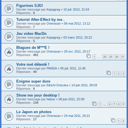
Figurines SJG!
Dernier message par
Kopagreg
«
10 juil. 2012, 21:54
Réponses :
6
Tutoriel After-Effect by me .
Dernier message par
Onerasan
«
06 mai 2012, 13:12
Réponses :
7
Jeu video MacDo
Dernier message par
Kopagreg
«
03 mars 2012, 20:22
Réponses :
5
Blagues de M***E !
Dernier message par
Onerasan
«
29 oct. 2011, 20:17
Réponses :
461
1
28
29
30
31
…
Votre met détesté !
Dernier message par
PANDA
«
05 juil. 2011, 11:46
Réponses :
44
1
2
3
Enigme super dure
Dernier message par
Eikichi Onizuka
«
14 juin 2011, 00:03
Réponses :
6
Show me your desktop !
Dernier message par
hebus
«
08 juin 2011, 22:09
Réponses :
134
1
6
7
8
9
…
Le Japon en photos
Dernier message par
Onerasan
«
24 mai 2011, 20:21
Réponses :
17
1
2