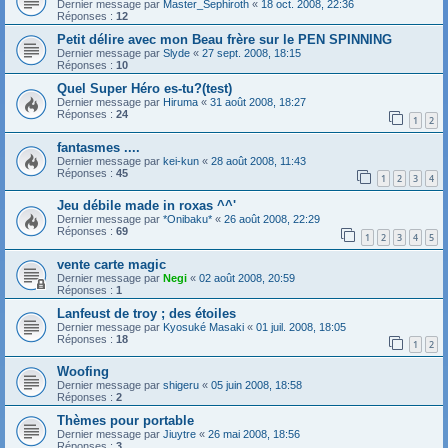
Dernier message par
Master_Sephiroth
«
18 oct. 2008, 22:36
Réponses :
12
Petit délire avec mon Beau frère sur le PEN SPINNING
Dernier message par
Slyde
«
27 sept. 2008, 18:15
Réponses :
10
Quel Super Héro es-tu?(test)
Dernier message par
Hiruma
«
31 août 2008, 18:27
Réponses :
24
1
2
fantasmes ....
Dernier message par
kei-kun
«
28 août 2008, 11:43
Réponses :
45
1
2
3
4
Jeu débile made in roxas ^^'
Dernier message par
*Onibaku*
«
26 août 2008, 22:29
Réponses :
69
1
2
3
4
5
vente carte magic
Dernier message par
Negi
«
02 août 2008, 20:59
Réponses :
1
Lanfeust de troy ; des étoiles
Dernier message par
Kyosuké Masaki
«
01 juil. 2008, 18:05
Réponses :
18
1
2
Woofing
Dernier message par
shigeru
«
05 juin 2008, 18:58
Réponses :
2
Thèmes pour portable
Dernier message par
Jiuytre
«
26 mai 2008, 18:56
Réponses :
3