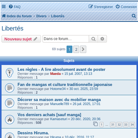
FAQ
S’enregistrer
Connexion
Index du forum
Divers
Libertés
Libertés
Rechercher
Recherche avanc
Nouveau sujet
1
2
Suivante
69 sujets
r
Sujets
Les règles - A lire absolument avant de poster
Dernier message par
Maeda
«
15 juil. 2007, 13:13
Réponses :
1
r
Fan de mangas et culture traditionnelle japonaise
Dernier message par
Hotome34
«
30 oct. 2025, 23:59
Réponses :
2
Décorer sa maison avec du mobilier manga
Dernier message par
Manuelle789
«
26 juil. 2025, 17:01
Réponses :
1
Vos derniers achats [sauf manga]
Dernier message par
Kamaseturi
«
20 déc. 2020, 20:36
Réponses :
508
1
31
32
33
34
…
Dessins Hiruma.
Dernier message par
Hiruma
«
10 déc. 2016, 11:17