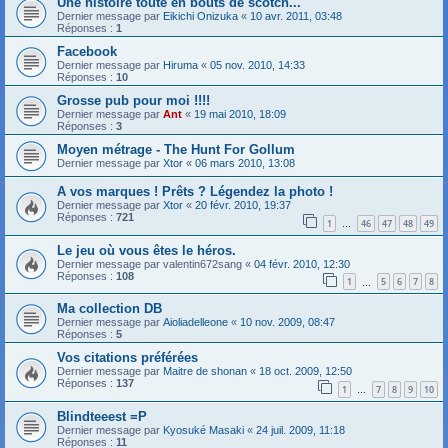
Une histoire toute en bouts de scotch...
Dernier message par
Eikichi Onizuka
«
10 avr. 2011, 03:48
Réponses :
1
Facebook
Dernier message par
Hiruma
«
05 nov. 2010, 14:33
Réponses :
10
Grosse pub pour moi !!!!
Dernier message par
Ant
«
19 mai 2010, 18:09
Réponses :
3
Moyen métrage - The Hunt For Gollum
Dernier message par
Xtor
«
06 mars 2010, 13:08
A vos marques ! Prêts ? Légendez la photo !
Dernier message par
Xtor
«
20 févr. 2010, 19:37
Réponses :
721
1
46
47
48
49
…
Le jeu où vous êtes le héros.
Dernier message par
valentin672sang
«
04 févr. 2010, 12:30
Réponses :
108
1
5
6
7
8
…
Ma collection DB
Dernier message par
Aioliadelleone
«
10 nov. 2009, 08:47
Réponses :
5
Vos citations préférées
Dernier message par
Maitre de shonan
«
18 oct. 2009, 12:50
Réponses :
137
1
7
8
9
10
…
Blindteeest =P
Dernier message par
Kyosuké Masaki
«
24 juil. 2009, 11:18
Réponses :
11