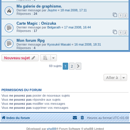
Ma galerie de graphisme.
Dernier message par
Jiuytre
«
18 mai 2008, 17:11
Réponses :
24
1
2
Carte Magic : Onizuka
Dernier message par
Belgarath
«
17 mai 2008, 16:44
Réponses :
17
1
2
Mon forum Rpg
Dernier message par
Kyosuké Masaki
«
16 mai 2008, 18:31
Réponses :
4
Nouveau sujet
1
2
Suivante
69 sujets
Aller à
PERMISSIONS DU FORUM
Vous
ne pouvez pas
poster de nouveaux sujets
Vous
ne pouvez pas
répondre aux sujets
Vous
ne pouvez pas
modifier vos messages
Vous
ne pouvez pas
supprimer vos messages
Index du forum
Heures au format
UTC+01:00
Développé par
phpBB
® Forum Software © phpBB Limited