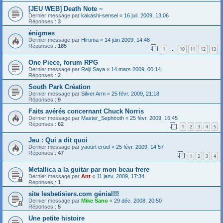
[JEU WEB] Death Note ~
Dernier message par
kakashi-sensei
«
16 juil. 2009, 13:06
Réponses :
3
énigmes
Dernier message par
Hiruma
«
14 juin 2009, 14:48
Réponses :
185
1
10
11
12
13
…
One Piece, forum RPG
Dernier message par
Reiji Saya
«
14 mars 2009, 00:14
Réponses :
2
South Park Création
Dernier message par
Silver Arm
«
25 févr. 2009, 21:18
Réponses :
9
Faits avérés concernant Chuck Norris
Dernier message par
Master_Sephiroth
«
25 févr. 2009, 16:45
Réponses :
62
1
2
3
4
5
Jeu : Qui a dit quoi
Dernier message par
yaourt cruel
«
25 févr. 2009, 14:57
Réponses :
47
1
2
3
4
Metallica a la guitar par mon beau frere
Dernier message par
Ant
«
11 janv. 2009, 17:34
Réponses :
1
site lesbetisiers.com génial!!!
Dernier message par
Mike Sano
«
29 déc. 2008, 20:50
Réponses :
5
Une petite histoire