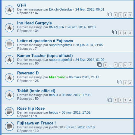
GT-R
Dernier message par
Eikichi Onizuka
«
24 févr. 2015, 06:01
Réponses :
47
1
2
3
4
Ino Head Gargoyle
Dernier message par
0N1ZUKA
«
26 oct. 2014, 10:13
Réponses :
34
1
2
3
Lettre et questions à Fujisawa
Dernier message par
superdragonfall
«
28 juin 2014, 21:05
Réponses :
7
Kamen Teacher (topic officiel)
Dernier message par
superdragonfall
«
24 févr. 2014, 01:09
Réponses :
90
1
4
5
6
7
…
Reverend D
Dernier message par
Mike Sano
«
06 mars 2013, 21:17
Réponses :
25
1
2
Tokkô (topic officiel)
Dernier message par
hebus
«
08 nov. 2012, 17:08
Réponses :
50
1
2
3
4
Rose Hip Rose
Dernier message par
hebus
«
08 nov. 2012, 17:02
Réponses :
9
Fujisawa en France !
Dernier message par
jeje94310
«
07 oct. 2012, 05:18
Réponses :
10