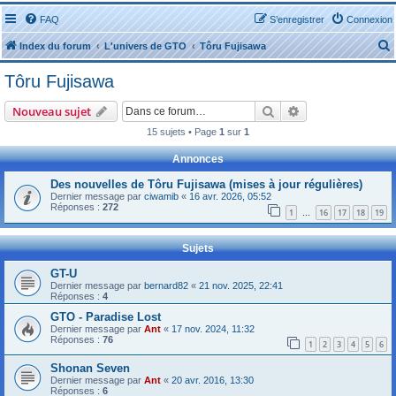
FAQ
S’enregistrer
Connexion
Index du forum
L'univers de GTO
Tôru Fujisawa
Tôru Fujisawa
Rechercher
Recherche avanc
Nouveau sujet
15 sujets • Page
1
sur
1
r
Annonces
Des nouvelles de Tôru Fujisawa (mises à jour régulières)
Dernier message par
ciwamib
«
16 avr. 2026, 05:52
Réponses :
272
1
16
17
18
19
…
r
Sujets
GT-U
Dernier message par
bernard82
«
21 nov. 2025, 22:41
Réponses :
4
GTO - Paradise Lost
Dernier message par
Ant
«
17 nov. 2024, 11:32
Réponses :
76
1
2
3
4
5
6
Shonan Seven
Dernier message par
Ant
«
20 avr. 2016, 13:30
Réponses :
6