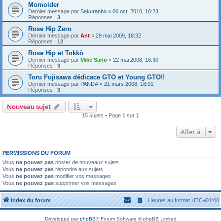
Momoider
Dernier message par
Sakuranbo
«
06 oct. 2010, 16:23
Réponses :
3
Rose Hip Zero
Dernier message par
Ant
«
29 mai 2009, 18:32
Réponses :
12
Rose Hip et Tokkô
Dernier message par
Mike Sano
«
22 mai 2008, 16:30
Réponses :
3
Toru Fujisawa dédicace GTO et Young GTO!!
Dernier message par
PANDA
«
21 mars 2008, 18:01
Réponses :
3
Nouveau sujet
15 sujets • Page
1
sur
1
Aller à
PERMISSIONS DU FORUM
Vous
ne pouvez pas
poster de nouveaux sujets
Vous
ne pouvez pas
répondre aux sujets
Vous
ne pouvez pas
modifier vos messages
Vous
ne pouvez pas
supprimer vos messages
Index du forum
Heures au format
UTC+01:00
Développé par
phpBB
® Forum Software © phpBB Limited