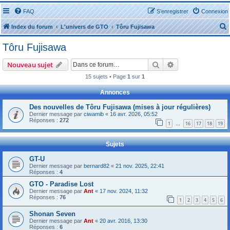
FAQ
S’enregistrer
Connexion
Index du forum
L'univers de GTO
Tôru Fujisawa
Tôru Fujisawa
Rechercher
Recherche avanc
Nouveau sujet
15 sujets • Page
1
sur
1
r
Annonces
Des nouvelles de Tôru Fujisawa (mises à jour régulières)
Dernier message par
ciwamib
«
16 avr. 2026, 05:52
Réponses :
272
1
16
17
18
19
…
r
Sujets
GT-U
Dernier message par
bernard82
«
21 nov. 2025, 22:41
Réponses :
4
GTO - Paradise Lost
Dernier message par
Ant
«
17 nov. 2024, 11:32
Réponses :
76
1
2
3
4
5
6
Shonan Seven
Dernier message par
Ant
«
20 avr. 2016, 13:30
Réponses :
6