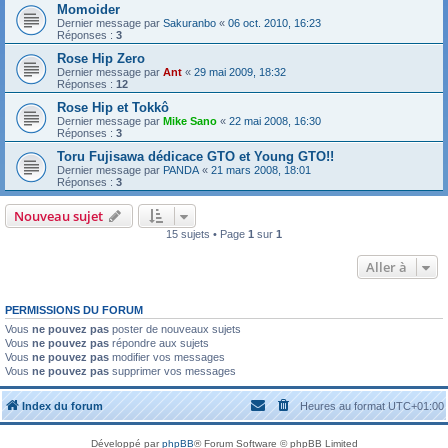
Momoider
Dernier message par
Sakuranbo
«
06 oct. 2010, 16:23
Réponses :
3
Rose Hip Zero
Dernier message par
Ant
«
29 mai 2009, 18:32
Réponses :
12
Rose Hip et Tokkô
Dernier message par
Mike Sano
«
22 mai 2008, 16:30
Réponses :
3
Toru Fujisawa dédicace GTO et Young GTO!!
Dernier message par
PANDA
«
21 mars 2008, 18:01
Réponses :
3
Nouveau sujet
15 sujets • Page
1
sur
1
Aller à
PERMISSIONS DU FORUM
Vous
ne pouvez pas
poster de nouveaux sujets
Vous
ne pouvez pas
répondre aux sujets
Vous
ne pouvez pas
modifier vos messages
Vous
ne pouvez pas
supprimer vos messages
Index du forum
Heures au format
UTC+01:00
Développé par
phpBB
® Forum Software © phpBB Limited