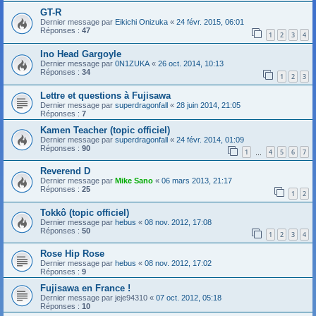
GT-R
Dernier message par
Eikichi Onizuka
«
24 févr. 2015, 06:01
Réponses :
47
1
2
3
4
Ino Head Gargoyle
Dernier message par
0N1ZUKA
«
26 oct. 2014, 10:13
Réponses :
34
1
2
3
Lettre et questions à Fujisawa
Dernier message par
superdragonfall
«
28 juin 2014, 21:05
Réponses :
7
Kamen Teacher (topic officiel)
Dernier message par
superdragonfall
«
24 févr. 2014, 01:09
Réponses :
90
1
4
5
6
7
…
Reverend D
Dernier message par
Mike Sano
«
06 mars 2013, 21:17
Réponses :
25
1
2
Tokkô (topic officiel)
Dernier message par
hebus
«
08 nov. 2012, 17:08
Réponses :
50
1
2
3
4
Rose Hip Rose
Dernier message par
hebus
«
08 nov. 2012, 17:02
Réponses :
9
Fujisawa en France !
Dernier message par
jeje94310
«
07 oct. 2012, 05:18
Réponses :
10