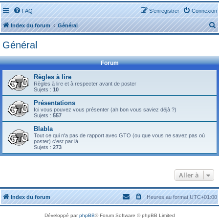
FAQ
S’enregistrer
Connexion
Index du forum
Général
Général
Forum
Règles à lire
Règles à lire et à respecter avant de poster
r
Sujets :
10
Présentations
Ici vous pouvez vous présenter (ah bon vous saviez déjà ?)
Sujets :
557
Blabla
r
Tout ce qui n'a pas de rapport avec GTO (ou que vous ne savez pas où
poster) c'est par là
Sujets :
273
Aller à
Index du forum
Heures au format
UTC+01:00
Développé par
phpBB
® Forum Software © phpBB Limited