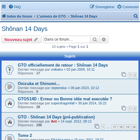
FAQ
S’enregistrer
Connexion
Index du forum
L'univers de GTO
Shônan 14 Days
Shônan 14 Days
Rechercher
Recherche avanc
Nouveau sujet
10 sujets • Page
1
sur
1
r
Sujets
GTO officiellement de retour : Shônan 14 Days
Dernier message par
onibaku
«
02 juin 2009, 10:11
Réponses :
17
1
2
Onizuka et Shinomi...
r
Dernier message par
neptendus
«
06 juin 2023, 10:12
Réponses :
9
GTOS14D : Erreur ou Bonne idée mal executée ?
Dernier message par
superdragonfall
«
30 juin 2014, 16:22
Réponses :
28
1
2
GTO - Shônan 14 Days (pré-publication)
Dernier message par
Ant
«
14 sept. 2012, 08:12
Réponses :
296
1
17
18
19
20
…
Tome 2
Dernier message par
Eikichi-sama
«
15 nov. 2011, 19:27