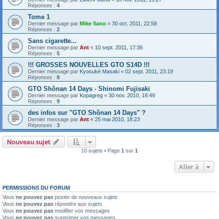
Réponses :
4
Tome 1
Dernier message par
Mike Sano
«
30 oct. 2011, 22:58
Réponses :
2
Sans cigarette...
Dernier message par
Ant
«
10 sept. 2011, 17:36
Réponses :
5
!!! GROSSES NOUVELLES GTO S14D !!!
Dernier message par
Kyosuké Masaki
«
02 sept. 2011, 23:19
Réponses :
8
GTO Shônan 14 Days - Shinomi Fujisaki
Dernier message par
Kopagreg
«
30 nov. 2010, 18:49
Réponses :
9
des infos sur "GTO Shônan 14 Days" ?
Dernier message par
Ant
«
25 mai 2010, 18:23
Réponses :
3
Nouveau sujet
10 sujets • Page
1
sur
1
Aller à
PERMISSIONS DU FORUM
Vous
ne pouvez pas
poster de nouveaux sujets
Vous
ne pouvez pas
répondre aux sujets
Vous
ne pouvez pas
modifier vos messages
Vous
ne pouvez pas
supprimer vos messages