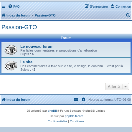
FAQ
S’enregistrer
Connexion
Index du forum
Passion-GTO
Passion-GTO
Forum
Le nouveau forum
Par là les commentaires et propositions d'amélioration
r
Sujets :
4
Le site
Des commentaires à faire sur le site, le design, le contenu ... c'est par là
Sujets :
42
r
Aller à
Index du forum
Heures au format
UTC+01:00
Développé par
phpBB
® Forum Software © phpBB Limited
Traduit par
phpBB-fr.com
Confidentialité
|
Conditions