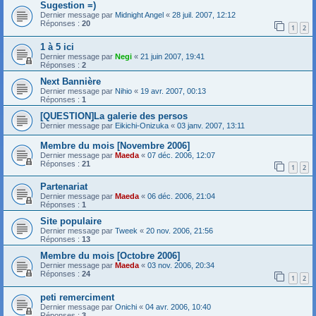
Sugestion =)
Dernier message par
Midnight Angel
«
28 juil. 2007, 12:12
Réponses :
20
1
2
1 à 5 ici
Dernier message par
Negi
«
21 juin 2007, 19:41
Réponses :
2
Next Bannière
Dernier message par
Nihio
«
19 avr. 2007, 00:13
Réponses :
1
[QUESTION]La galerie des persos
Dernier message par
Eikichi-Onizuka
«
03 janv. 2007, 13:11
Membre du mois [Novembre 2006]
Dernier message par
Maeda
«
07 déc. 2006, 12:07
Réponses :
21
1
2
Partenariat
Dernier message par
Maeda
«
06 déc. 2006, 21:04
Réponses :
1
Site populaire
Dernier message par
Tweek
«
20 nov. 2006, 21:56
Réponses :
13
Membre du mois [Octobre 2006]
Dernier message par
Maeda
«
03 nov. 2006, 20:34
Réponses :
24
1
2
peti remerciment
Dernier message par
Onichi
«
04 avr. 2006, 10:40
Réponses :
3