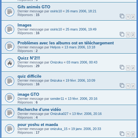
Gifs animés GTO
Dernier message par
osiris10
«
26 mars 2006, 18:21
Réponses :
15
1
2
Images
Dernier message par
osiris10
«
25 mars 2006, 19:49
Réponses :
16
1
2
Problèmes avec les albums ost en téléchargement
Dernier message par
Helyos
«
13 mars 2006, 13:18
Réponses :
2
Quizz N°2!!!
Dernier message par
Onizoku
«
03 mars 2006, 00:43
Réponses :
29
1
2
quiz difficile
Dernier message par
0nizuka
«
19 févr. 2006, 10:09
Réponses :
16
1
2
image GTO
Dernier message par
sender11
«
13 févr. 2006, 20:16
Réponses :
6
Recherche d'une vidéo
Dernier message par
Onizuka027
«
13 févr. 2006, 20:16
Réponses :
4
pour yoshu et maeda
Dernier message par
onizuka_15
«
19 janv. 2006, 20:33
Réponses :
17
1
2