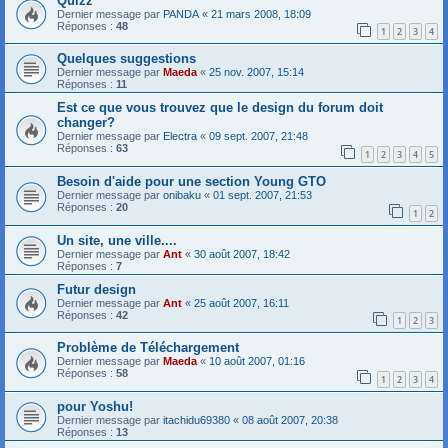
Quizz
Dernier message par
PANDA
«
21 mars 2008, 18:09
Réponses :
48
1
2
3
4
Quelques suggestions
Dernier message par
Maeda
«
25 nov. 2007, 15:14
Réponses :
11
Est ce que vous trouvez que le design du forum doit
changer?
Dernier message par
Electra
«
09 sept. 2007, 21:48
Réponses :
63
1
2
3
4
5
Besoin d'aide pour une section Young GTO
Dernier message par
onibaku
«
01 sept. 2007, 21:53
Réponses :
20
1
2
Un site, une ville....
Dernier message par
Ant
«
30 août 2007, 18:42
Réponses :
7
Futur design
Dernier message par
Ant
«
25 août 2007, 16:11
Réponses :
42
1
2
3
Problème de Téléchargement
Dernier message par
Maeda
«
10 août 2007, 01:16
Réponses :
58
1
2
3
4
pour Yoshu!
Dernier message par
itachidu69380
«
08 août 2007, 20:38
Réponses :
13