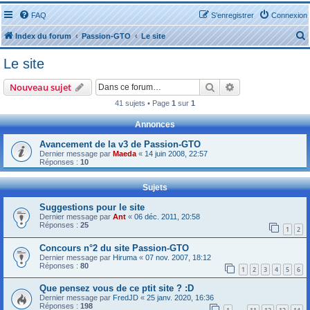
FAQ
S’enregistrer
Connexion
Index du forum
Passion-GTO
Le site
Le site
Rechercher
Recherche avanc
Nouveau sujet
41 sujets • Page
1
sur
1
r
Annonces
Avancement de la v3 de Passion-GTO
Dernier message par
Maeda
«
14 juin 2008, 22:57
Réponses :
10
r
Sujets
Suggestions pour le site
Dernier message par
Ant
«
06 déc. 2011, 20:58
Réponses :
25
1
2
Concours n°2 du site Passion-GTO
Dernier message par
Hiruma
«
07 nov. 2007, 18:12
Réponses :
80
1
2
3
4
5
6
Que pensez vous de ce ptit site ? :D
Dernier message par
FredJD
«
25 janv. 2020, 16:36
Réponses :
198