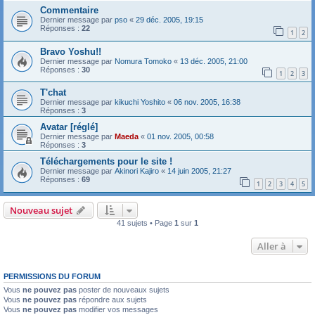
Commentaire
Dernier message par
pso
«
29 déc. 2005, 19:15
Réponses :
22
1
2
Bravo Yoshu!!
Dernier message par
Nomura Tomoko
«
13 déc. 2005, 21:00
Réponses :
30
1
2
3
T'chat
Dernier message par
kikuchi Yoshito
«
06 nov. 2005, 16:38
Réponses :
3
Avatar [réglé]
Dernier message par
Maeda
«
01 nov. 2005, 00:58
Réponses :
3
Téléchargements pour le site !
Dernier message par
Akinori Kajiro
«
14 juin 2005, 21:27
Réponses :
69
1
2
3
4
5
Nouveau sujet
41 sujets • Page
1
sur
1
Aller à
PERMISSIONS DU FORUM
Vous
ne pouvez pas
poster de nouveaux sujets
Vous
ne pouvez pas
répondre aux sujets
Vous
ne pouvez pas
modifier vos messages