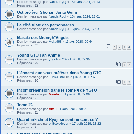
Dernier message par
Nanda Ryuji
«
13 mars 2024, 21:43
Réponses :
12
Ost préfèrer Shonan Junai Gumi
Dernier message par
Nanda Ryuji
«
13 mars 2024, 21:01
Le côté triste des personnages
Dernier message par
Nanda Ryuji
«
15 janv. 2024, 17:53
Masaki des Midnigh*Angels.
Dernier message par
Aiolia698
«
11 avr. 2020, 09:44
Réponses :
55
1
2
3
4
Young GTO Fan Anime
Dernier message par
yogshi
«
20 oct. 2018, 09:35
Réponses :
20
1
2
L'énnemi que vous préférez dans Young GTO
Dernier message par
EuskoTxiki
«
02 juin 2018, 11:37
Réponses :
20
1
2
Incompréhension dans le Tome 4 de YGTO
Dernier message par
Maeda
«
01 juin 2018, 02:09
Réponses :
3
Tome 24
Dernier message par
Ant
«
11 sept. 2016, 08:25
Réponses :
11
Quand Eikichi et Ryuji se sont rencontrés ?
Dernier message par
onibaku4ever
«
17 août 2016, 15:22
Réponses :
2