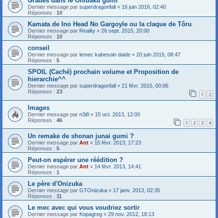
Grades dans le Onibaku gumi
Dernier message par
superdragonfall
«
16 juin 2016, 02:40
Réponses :
10
Kamata de Ino Head No Gargoyle ou la claque de Tôru
Dernier message par
Reality
«
26 sept. 2015, 20:00
Réponses :
10
conseil
Dernier message par
lemec kabesoin daide
«
20 juin 2015, 08:47
Réponses :
5
SPOIL (Caché) prochain volume et Proposition de
hierarchie^^
Dernier message par
superdragonfall
«
21 févr. 2015, 00:06
Réponses :
23
1
2
Images
Dernier message par
n3i8
«
15 oct. 2013, 12:00
Réponses :
46
1
2
3
4
Un remake de shonan junai gumi ?
Dernier message par
Ant
«
15 févr. 2013, 17:23
Réponses :
5
Peut-on espérer une réédition ?
Dernier message par
Ant
«
14 févr. 2013, 14:41
Réponses :
1
Le père d'Onizuka
Dernier message par
GTOnizuka
«
17 janv. 2013, 02:35
Réponses :
11
Le mec avec qui vous voudriez sortir
Dernier message par
Kopagreg
«
29 nov. 2012, 18:13