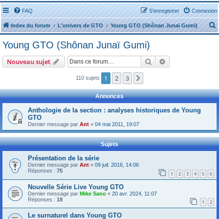
FAQ
S’enregistrer
Connexion
Index du forum
L'univers de GTO
Young GTO (Shônan Junaï Gumi)
Young GTO (Shônan Junaï Gumi)
Rechercher
Recherche avanc
Nouveau sujet
1
2
3
Suivante
110 sujets
r
Annonces
Anthologie de la section : analyses historiques de Young
GTO
Dernier message par
Ant
«
04 mai 2011, 19:07
r
Sujets
Présentation de la série
Dernier message par
Ant
«
09 juil. 2016, 14:06
Réponses :
75
1
2
3
4
5
6
Nouvelle Série Live Young GTO
Dernier message par
Mike Sano
«
20 avr. 2024, 11:07
Réponses :
18
1
2
Le surnaturel dans Young GTO