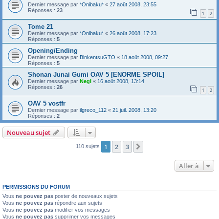
Dernier message par
*Onibaku*
«
27 août 2008, 23:55
Réponses :
23
1
2
Tome 21
Dernier message par
*Onibaku*
«
26 août 2008, 17:23
Réponses :
5
Opening/Ending
Dernier message par
BinkentsuGTO
«
18 août 2008, 09:27
Réponses :
5
Shonan Junai Gumi OAV 5 [ENORME SPOIL]
Dernier message par
Negi
«
16 août 2008, 13:14
Réponses :
26
1
2
OAV 5 vostfr
Dernier message par
ilgreco_112
«
21 juil. 2008, 13:20
Réponses :
2
Nouveau sujet
1
2
3
Suivante
110 sujets
Aller à
PERMISSIONS DU FORUM
Vous
ne pouvez pas
poster de nouveaux sujets
Vous
ne pouvez pas
répondre aux sujets
Vous
ne pouvez pas
modifier vos messages
Vous
ne pouvez pas
supprimer vos messages