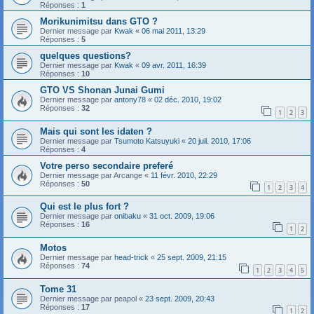
Réponses :
1
Morikunimitsu dans GTO ?
Dernier message par
Kwak
«
06 mai 2011, 13:29
Réponses :
5
quelques questions?
Dernier message par
Kwak
«
09 avr. 2011, 16:39
Réponses :
10
GTO VS Shonan Junai Gumi
Dernier message par
antony78
«
02 déc. 2010, 19:02
Réponses :
32
1
2
3
Mais qui sont les idaten ?
Dernier message par
Tsumoto Katsuyuki
«
20 juil. 2010, 17:06
Réponses :
4
Votre perso secondaire preferé
Dernier message par
Arcange
«
11 févr. 2010, 22:29
Réponses :
50
1
2
3
4
Qui est le plus fort ?
Dernier message par
onibaku
«
31 oct. 2009, 19:06
Réponses :
16
1
2
Motos
Dernier message par
head-trick
«
25 sept. 2009, 21:15
Réponses :
74
1
2
3
4
5
Tome 31
Dernier message par
peapol
«
23 sept. 2009, 20:43
Réponses :
17
1
2