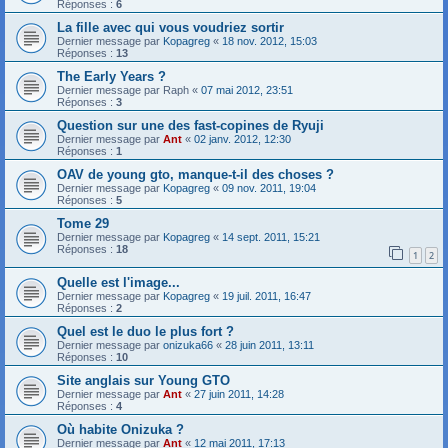
Réponses :
6
La fille avec qui vous voudriez sortir
Dernier message par
Kopagreg
«
18 nov. 2012, 15:03
Réponses :
13
The Early Years ?
Dernier message par
Raph
«
07 mai 2012, 23:51
Réponses :
3
Question sur une des fast-copines de Ryuji
Dernier message par
Ant
«
02 janv. 2012, 12:30
Réponses :
1
OAV de young gto, manque-t-il des choses ?
Dernier message par
Kopagreg
«
09 nov. 2011, 19:04
Réponses :
5
Tome 29
Dernier message par
Kopagreg
«
14 sept. 2011, 15:21
Réponses :
18
1
2
Quelle est l'image...
Dernier message par
Kopagreg
«
19 juil. 2011, 16:47
Réponses :
2
Quel est le duo le plus fort ?
Dernier message par
onizuka66
«
28 juin 2011, 13:11
Réponses :
10
Site anglais sur Young GTO
Dernier message par
Ant
«
27 juin 2011, 14:28
Réponses :
4
Où habite Onizuka ?
Dernier message par
Ant
«
12 mai 2011, 17:13