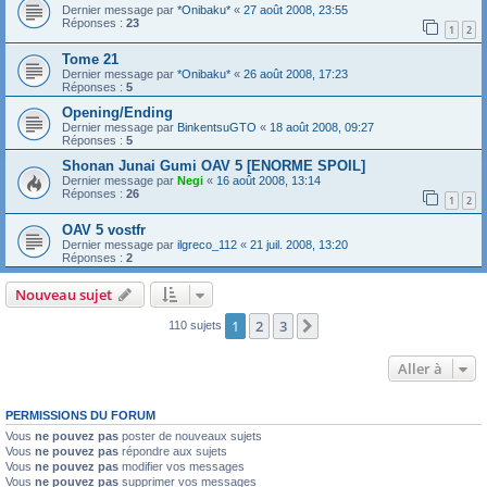
Dernier message par
*Onibaku*
«
27 août 2008, 23:55
Réponses :
23
1
2
Tome 21
Dernier message par
*Onibaku*
«
26 août 2008, 17:23
Réponses :
5
Opening/Ending
Dernier message par
BinkentsuGTO
«
18 août 2008, 09:27
Réponses :
5
Shonan Junai Gumi OAV 5 [ENORME SPOIL]
Dernier message par
Negi
«
16 août 2008, 13:14
Réponses :
26
1
2
OAV 5 vostfr
Dernier message par
ilgreco_112
«
21 juil. 2008, 13:20
Réponses :
2
Nouveau sujet
1
2
3
Suivante
110 sujets
Aller à
PERMISSIONS DU FORUM
Vous
ne pouvez pas
poster de nouveaux sujets
Vous
ne pouvez pas
répondre aux sujets
Vous
ne pouvez pas
modifier vos messages
Vous
ne pouvez pas
supprimer vos messages