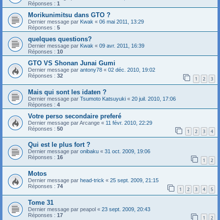
Réponses :
1
Morikunimitsu dans GTO ?
Dernier message par
Kwak
«
06 mai 2011, 13:29
Réponses :
5
quelques questions?
Dernier message par
Kwak
«
09 avr. 2011, 16:39
Réponses :
10
GTO VS Shonan Junai Gumi
Dernier message par
antony78
«
02 déc. 2010, 19:02
Réponses :
32
1
2
3
Mais qui sont les idaten ?
Dernier message par
Tsumoto Katsuyuki
«
20 juil. 2010, 17:06
Réponses :
4
Votre perso secondaire preferé
Dernier message par
Arcange
«
11 févr. 2010, 22:29
Réponses :
50
1
2
3
4
Qui est le plus fort ?
Dernier message par
onibaku
«
31 oct. 2009, 19:06
Réponses :
16
1
2
Motos
Dernier message par
head-trick
«
25 sept. 2009, 21:15
Réponses :
74
1
2
3
4
5
Tome 31
Dernier message par
peapol
«
23 sept. 2009, 20:43
Réponses :
17
1
2