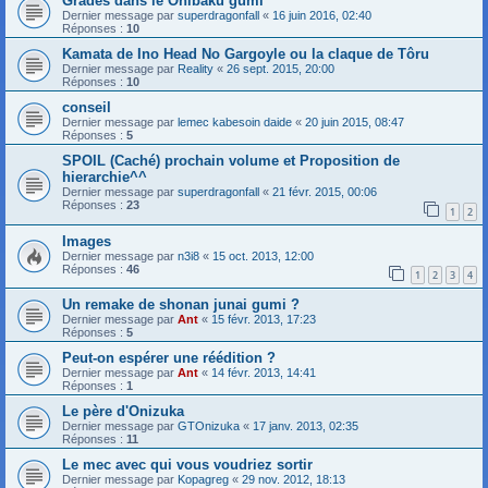
Grades dans le Onibaku gumi
Dernier message par
superdragonfall
«
16 juin 2016, 02:40
Réponses :
10
Kamata de Ino Head No Gargoyle ou la claque de Tôru
Dernier message par
Reality
«
26 sept. 2015, 20:00
Réponses :
10
conseil
Dernier message par
lemec kabesoin daide
«
20 juin 2015, 08:47
Réponses :
5
SPOIL (Caché) prochain volume et Proposition de
hierarchie^^
Dernier message par
superdragonfall
«
21 févr. 2015, 00:06
Réponses :
23
1
2
Images
Dernier message par
n3i8
«
15 oct. 2013, 12:00
Réponses :
46
1
2
3
4
Un remake de shonan junai gumi ?
Dernier message par
Ant
«
15 févr. 2013, 17:23
Réponses :
5
Peut-on espérer une réédition ?
Dernier message par
Ant
«
14 févr. 2013, 14:41
Réponses :
1
Le père d'Onizuka
Dernier message par
GTOnizuka
«
17 janv. 2013, 02:35
Réponses :
11
Le mec avec qui vous voudriez sortir
Dernier message par
Kopagreg
«
29 nov. 2012, 18:13