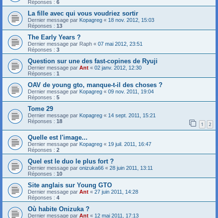
Réponses :
6
La fille avec qui vous voudriez sortir
Dernier message par
Kopagreg
«
18 nov. 2012, 15:03
Réponses :
13
The Early Years ?
Dernier message par
Raph
«
07 mai 2012, 23:51
Réponses :
3
Question sur une des fast-copines de Ryuji
Dernier message par
Ant
«
02 janv. 2012, 12:30
Réponses :
1
OAV de young gto, manque-t-il des choses ?
Dernier message par
Kopagreg
«
09 nov. 2011, 19:04
Réponses :
5
Tome 29
Dernier message par
Kopagreg
«
14 sept. 2011, 15:21
Réponses :
18
1
2
Quelle est l'image...
Dernier message par
Kopagreg
«
19 juil. 2011, 16:47
Réponses :
2
Quel est le duo le plus fort ?
Dernier message par
onizuka66
«
28 juin 2011, 13:11
Réponses :
10
Site anglais sur Young GTO
Dernier message par
Ant
«
27 juin 2011, 14:28
Réponses :
4
Où habite Onizuka ?
Dernier message par
Ant
«
12 mai 2011, 17:13