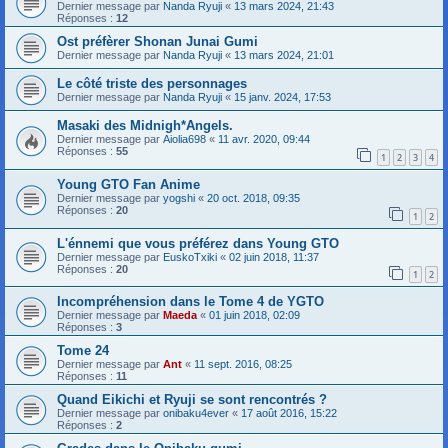
Dernier message par
Nanda Ryuji
«
13 mars 2024, 21:43
Réponses :
12
Ost préfèrer Shonan Junai Gumi
Dernier message par
Nanda Ryuji
«
13 mars 2024, 21:01
Le côté triste des personnages
Dernier message par
Nanda Ryuji
«
15 janv. 2024, 17:53
Masaki des Midnigh*Angels.
Dernier message par
Aiolia698
«
11 avr. 2020, 09:44
Réponses :
55
1
2
3
4
Young GTO Fan Anime
Dernier message par
yogshi
«
20 oct. 2018, 09:35
Réponses :
20
1
2
L'énnemi que vous préférez dans Young GTO
Dernier message par
EuskoTxiki
«
02 juin 2018, 11:37
Réponses :
20
1
2
Incompréhension dans le Tome 4 de YGTO
Dernier message par
Maeda
«
01 juin 2018, 02:09
Réponses :
3
Tome 24
Dernier message par
Ant
«
11 sept. 2016, 08:25
Réponses :
11
Quand Eikichi et Ryuji se sont rencontrés ?
Dernier message par
onibaku4ever
«
17 août 2016, 15:22
Réponses :
2