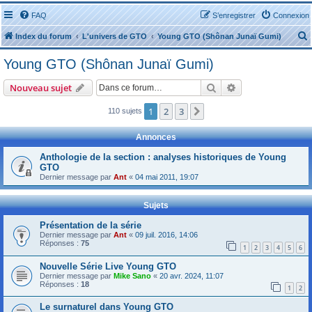
FAQ
S’enregistrer
Connexion
Index du forum
L'univers de GTO
Young GTO (Shônan Junaï Gumi)
Young GTO (Shônan Junaï Gumi)
Rechercher
Recherche avanc
Nouveau sujet
1
2
3
Suivante
110 sujets
r
Annonces
Anthologie de la section : analyses historiques de Young
GTO
Dernier message par
Ant
«
04 mai 2011, 19:07
r
Sujets
Présentation de la série
Dernier message par
Ant
«
09 juil. 2016, 14:06
Réponses :
75
1
2
3
4
5
6
Nouvelle Série Live Young GTO
Dernier message par
Mike Sano
«
20 avr. 2024, 11:07
Réponses :
18
1
2
Le surnaturel dans Young GTO