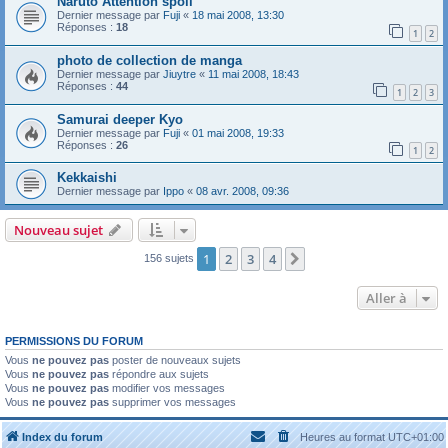
Naruto Attention spoil
Dernier message par
Fuji
«
18 mai 2008, 13:30
Réponses :
18
1
2
photo de collection de manga
Dernier message par
Jiuytre
«
11 mai 2008, 18:43
Réponses :
44
1
2
3
Samurai deeper Kyo
Dernier message par
Fuji
«
01 mai 2008, 19:33
Réponses :
26
1
2
Kekkaishi
Dernier message par
Ippo
«
08 avr. 2008, 09:36
Nouveau sujet
1
2
3
4
Suivante
156 sujets
Aller à
PERMISSIONS DU FORUM
Vous
ne pouvez pas
poster de nouveaux sujets
Vous
ne pouvez pas
répondre aux sujets
Vous
ne pouvez pas
modifier vos messages
Vous
ne pouvez pas
supprimer vos messages
Index du forum
Heures au format
UTC+01:00