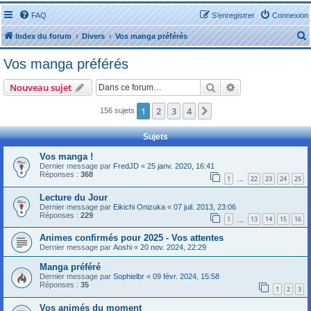
FAQ
S’enregistrer
Connexion
Index du forum
Divers
Vos manga préférés
Vos manga préférés
Rechercher
Recherche avanc
Nouveau sujet
1
2
3
4
Suivante
156 sujets
r
Sujets
Vos manga !
Dernier message par
FredJD
«
25 janv. 2020, 16:41
Réponses :
368
1
22
23
24
25
…
r
Lecture du Jour
Dernier message par
Eikichi Onizuka
«
07 juil. 2013, 23:06
Réponses :
229
1
13
14
15
16
…
Animes confirmés pour 2025 - Vos attentes
Dernier message par
Aoshi
«
20 nov. 2024, 22:29
Manga préféré
Dernier message par
Sophielbr
«
09 févr. 2024, 15:58
Réponses :
35
1
2
3
Vos animés du moment