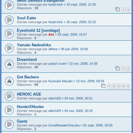
Neon Genesis Evangelion
Dernier message par
head-trick
«
20 sept. 2009, 12:35
Réponses :
19
1
2
Soul Eater
Dernier message par
head-trick
«
20 sept. 2009, 02:25
Eyeshield 12 [sondage]
Dernier message par
Ant
«
03 sept. 2009, 15:57
Réponses :
6
Yamato Nadeshiko
Dernier message par
Althea
«
08 juin 2009, 19:56
Réponses :
4
Dreamland
Dernier message par
yaourt cruel
«
10 nov. 2008, 14:39
Réponses :
28
1
2
Get Backers
Dernier message par
Kyosuké Masaki
«
10 nov. 2008, 09:54
Réponses :
69
1
2
3
4
5
HEROIC AGE
Dernier message par
eikichi29
«
04 nov. 2008, 20:51
HunterXHunter
Dernier message par
eikichi29
«
04 nov. 2008, 20:29
Réponses :
3
Gantz
Dernier message par
GreatReaderOnizuka
«
01 sept. 2008, 20:56
Réponses :
2