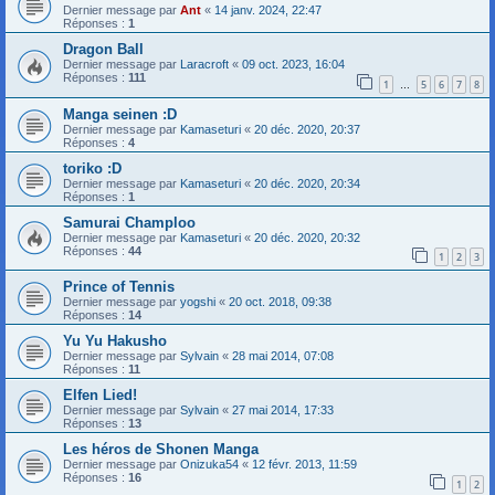
Dernier message par
Ant
«
14 janv. 2024, 22:47
Réponses :
1
Dragon Ball
Dernier message par
Laracroft
«
09 oct. 2023, 16:04
Réponses :
111
1
5
6
7
8
…
Manga seinen :D
Dernier message par
Kamaseturi
«
20 déc. 2020, 20:37
Réponses :
4
toriko :D
Dernier message par
Kamaseturi
«
20 déc. 2020, 20:34
Réponses :
1
Samurai Champloo
Dernier message par
Kamaseturi
«
20 déc. 2020, 20:32
Réponses :
44
1
2
3
Prince of Tennis
Dernier message par
yogshi
«
20 oct. 2018, 09:38
Réponses :
14
Yu Yu Hakusho
Dernier message par
Sylvain
«
28 mai 2014, 07:08
Réponses :
11
Elfen Lied!
Dernier message par
Sylvain
«
27 mai 2014, 17:33
Réponses :
13
Les héros de Shonen Manga
Dernier message par
Onizuka54
«
12 févr. 2013, 11:59
Réponses :
16
1
2