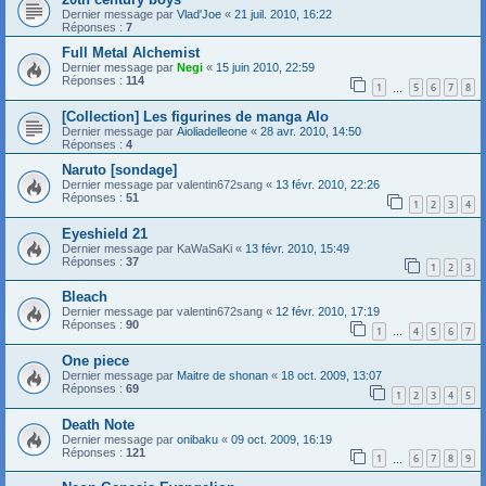
Dernier message par
Vlad'Joe
«
21 juil. 2010, 16:22
Réponses :
7
Full Metal Alchemist
Dernier message par
Negi
«
15 juin 2010, 22:59
Réponses :
114
1
5
6
7
8
…
[Collection] Les figurines de manga AIo
Dernier message par
Aioliadelleone
«
28 avr. 2010, 14:50
Réponses :
4
Naruto [sondage]
Dernier message par
valentin672sang
«
13 févr. 2010, 22:26
Réponses :
51
1
2
3
4
Eyeshield 21
Dernier message par
KaWaSaKi
«
13 févr. 2010, 15:49
Réponses :
37
1
2
3
Bleach
Dernier message par
valentin672sang
«
12 févr. 2010, 17:19
Réponses :
90
1
4
5
6
7
…
One piece
Dernier message par
Maitre de shonan
«
18 oct. 2009, 13:07
Réponses :
69
1
2
3
4
5
Death Note
Dernier message par
onibaku
«
09 oct. 2009, 16:19
Réponses :
121
1
6
7
8
9
…