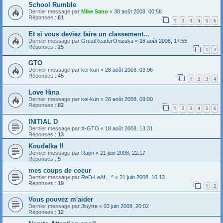
School Rumble
Dernier message par
Mike Sano
«
30 août 2008, 00:58
Réponses :
81
1
2
3
4
5
6
Et si vous deviez faire un classement...
Dernier message par
GreatReaderOnizuka
«
28 août 2008, 17:55
Réponses :
25
1
2
GTO
Dernier message par
kei-kun
«
28 août 2008, 09:06
Réponses :
45
1
2
3
4
Love Hina
Dernier message par
kei-kun
«
28 août 2008, 09:00
Réponses :
82
1
2
3
4
5
6
INITIAL D
Dernier message par
X-GTO
«
18 août 2008, 13:31
Réponses :
13
Koudelka !!
Dernier message par
Raijin
«
21 juin 2008, 22:17
Réponses :
5
mes coups de coeur
Dernier message par
ReD-LeAf__^
«
21 juin 2008, 10:13
Réponses :
19
1
2
Vous pouvez m'aider
Dernier message par
Jiuytre
«
03 juin 2008, 20:02
Réponses :
12