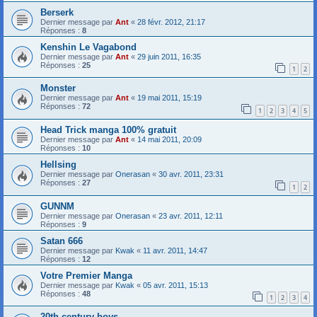
Berserk
Dernier message par
Ant
«
28 févr. 2012, 21:17
Réponses :
8
Kenshin Le Vagabond
Dernier message par
Ant
«
29 juin 2011, 16:35
Réponses :
25
1
2
Monster
Dernier message par
Ant
«
19 mai 2011, 15:19
Réponses :
72
1
2
3
4
5
Head Trick manga 100% gratuit
Dernier message par
Ant
«
14 mai 2011, 20:09
Réponses :
10
Hellsing
Dernier message par
Onerasan
«
30 avr. 2011, 23:31
Réponses :
27
1
2
GUNNM
Dernier message par
Onerasan
«
23 avr. 2011, 12:11
Réponses :
9
Satan 666
Dernier message par
Kwak
«
11 avr. 2011, 14:47
Réponses :
12
Votre Premier Manga
Dernier message par
Kwak
«
05 avr. 2011, 15:13
Réponses :
48
1
2
3
4
20th century boys