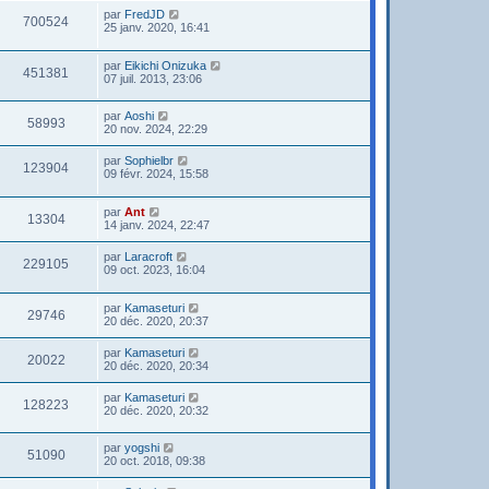
par
FredJD
700524
25 janv. 2020, 16:41
par
Eikichi Onizuka
451381
07 juil. 2013, 23:06
par
Aoshi
58993
20 nov. 2024, 22:29
par
Sophielbr
123904
09 févr. 2024, 15:58
par
Ant
13304
14 janv. 2024, 22:47
par
Laracroft
229105
09 oct. 2023, 16:04
par
Kamaseturi
29746
20 déc. 2020, 20:37
par
Kamaseturi
20022
20 déc. 2020, 20:34
par
Kamaseturi
128223
20 déc. 2020, 20:32
par
yogshi
51090
20 oct. 2018, 09:38