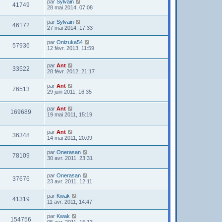
par
Sylvain
41749
28 mai 2014, 07:08
par
Sylvain
46172
27 mai 2014, 17:33
par
Onizuka54
57936
12 févr. 2013, 11:59
par
Ant
33522
28 févr. 2012, 21:17
par
Ant
76513
29 juin 2011, 16:35
par
Ant
169689
19 mai 2011, 15:19
par
Ant
36348
14 mai 2011, 20:09
par
Onerasan
78109
30 avr. 2011, 23:31
par
Onerasan
37676
23 avr. 2011, 12:11
par
Kwak
41319
11 avr. 2011, 14:47
par
Kwak
154756
05 avr. 2011, 15:13