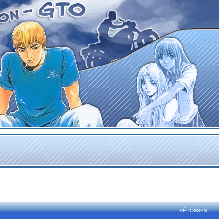
rcher
echerche avancée
RÉPONSES