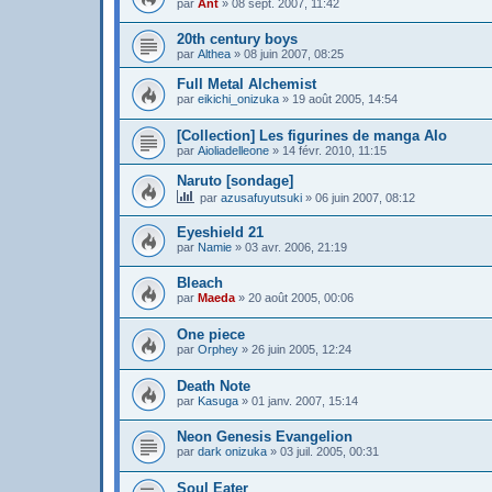
par
Ant
»
08 sept. 2007, 11:42
20th century boys
par
Althea
»
08 juin 2007, 08:25
Full Metal Alchemist
par
eikichi_onizuka
»
19 août 2005, 14:54
[Collection] Les figurines de manga AIo
par
Aioliadelleone
»
14 févr. 2010, 11:15
Naruto [sondage]
par
azusafuyutsuki
»
06 juin 2007, 08:12
Eyeshield 21
par
Namie
»
03 avr. 2006, 21:19
Bleach
par
Maeda
»
20 août 2005, 00:06
One piece
par
Orphey
»
26 juin 2005, 12:24
Death Note
par
Kasuga
»
01 janv. 2007, 15:14
Neon Genesis Evangelion
par
dark onizuka
»
03 juil. 2005, 00:31
Soul Eater