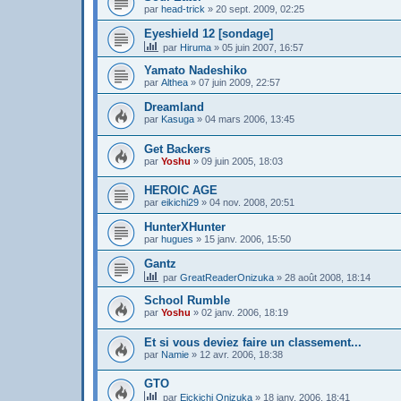
par
head-trick
»
20 sept. 2009, 02:25
Eyeshield 12 [sondage]
par
Hiruma
»
05 juin 2007, 16:57
Yamato Nadeshiko
par
Althea
»
07 juin 2009, 22:57
Dreamland
par
Kasuga
»
04 mars 2006, 13:45
Get Backers
par
Yoshu
»
09 juin 2005, 18:03
HEROIC AGE
par
eikichi29
»
04 nov. 2008, 20:51
HunterXHunter
par
hugues
»
15 janv. 2006, 15:50
Gantz
par
GreatReaderOnizuka
»
28 août 2008, 18:14
School Rumble
par
Yoshu
»
02 janv. 2006, 18:19
Et si vous deviez faire un classement...
par
Namie
»
12 avr. 2006, 18:38
GTO
par
Eickichi Onizuka
»
18 janv. 2006, 18:41