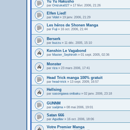
Yu Yu Hakusho
par
Onizuka027
»
17 févr. 2006, 21:26
Elfen Lied!
par
Videl
»
19 janv. 2006, 21:29
Les héros de Shonen Manga
par
Fuji
»
16 oct. 2006, 21:44
Berserk
par
buzzu
»
11 déc. 2005, 15:10
Kenshin Le Vagabond
par
Master_Sephiroth
»
01 sept. 2005, 02:36
Monster
par
riza
»
23 mars 2006, 17:41
Head Trick manga 100% gratuit
par
head-trick
»
13 sept. 2009, 16:57
Hellsing
par
sasorigawa onibaku
»
02 janv. 2006, 23:18
GUNNM
par
saéjima
»
08 mai 2006, 19:01
Satan 666
par
Agudlav
»
16 oct. 2006, 18:06
Votre Premier Manga