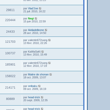
par
Vlad'Joe
29811
21 juil. 2010, 16:22
par
Negi
220444
15 juin 2010, 22:59
par
Aioliadelleone
24433
28 avr. 2010, 14:50
par
valentin672sang
121703
13 févr. 2010, 22:26
par
KaWaSaKi
100737
13 févr. 2010, 15:49
par
valentin672sang
185901
12 févr. 2010, 17:19
par
Maitre de shonan
158022
18 oct. 2009, 13:07
par
onibaku
214171
09 oct. 2009, 16:19
par
head-trick
80889
20 sept. 2009, 12:35
par
head-trick