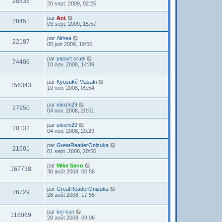
28535
20 sept. 2009, 02:25
par
Ant
28451
03 sept. 2009, 15:57
par
Althea
22187
08 juin 2009, 19:56
par
yaourt cruel
74406
10 nov. 2008, 14:39
par
Kyosuké Masaki
156343
10 nov. 2008, 09:54
par
eikichi29
27950
04 nov. 2008, 20:51
par
eikichi29
20132
04 nov. 2008, 20:29
par
GreatReaderOnizuka
21601
01 sept. 2008, 20:56
par
Mike Sano
167738
30 août 2008, 00:58
par
GreatReaderOnizuka
76729
28 août 2008, 17:55
par
kei-kun
116069
28 août 2008, 09:06