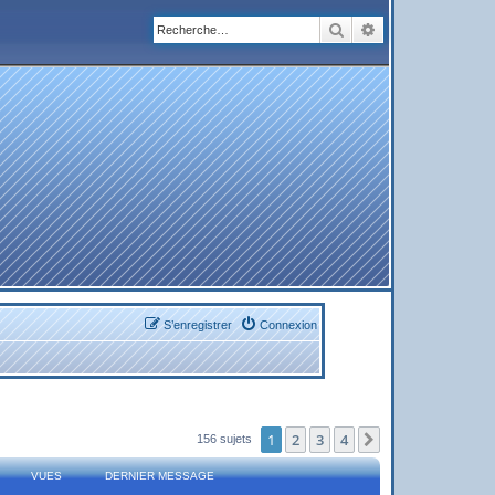
Rechercher
Recherche avanc
S’enregistrer
Connexion
1
2
3
4
Suivante
156 sujets
VUES
DERNIER MESSAGE