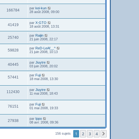
par
kei-kun
166784
28 août 2008, 09:00
par
X-GTO
41419
18 août 2008, 13:31
par
Raijin
25740
21 juin 2008, 22:17
par
ReD-LeAf__^
59828
21 juin 2008, 10:13
par
Jiuytre
40445
03 juin 2008, 20:02
par
Fuji
57441
18 mai 2008, 13:30
par
Jiuytre
112430
11 mai 2008, 18:43
par
Fuji
76151
01 mai 2008, 19:33
par
Ippo
27938
08 avr. 2008, 09:36
1
2
3
4
Suivante
156 sujets