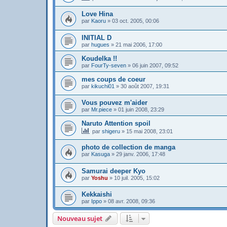
Love Hina
par
Kaoru
»
03 oct. 2005, 00:06
INITIAL D
par
hugues
»
21 mai 2006, 17:00
Koudelka !!
par
FourTy-seven
»
06 juin 2007, 09:52
mes coups de coeur
par
kikuchi01
»
30 août 2007, 19:31
Vous pouvez m'aider
par
Mr.piece
»
01 juin 2008, 23:29
Naruto Attention spoil
par
shigeru
»
15 mai 2008, 23:01
photo de collection de manga
par
Kasuga
»
29 janv. 2006, 17:48
Samurai deeper Kyo
par
Yoshu
»
10 juil. 2005, 15:02
Kekkaishi
par
Ippo
»
08 avr. 2008, 09:36
Nouveau sujet