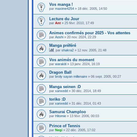
Vos manga !
par
maxime4254
»
18 déc. 2005, 14:50
Lecture du Jour
par
Ant
»
25 févr. 2010, 17:49
Animes confirmés pour 2025 - Vos attentes
par
Aoshi
»
20 nov. 2024, 22:29
Manga préféré
par
shakra2
»
12 nov. 2005, 21:48
Vos animés du moment
par
warakiti
»
13 janv. 2024, 16:19
Dragon Ball
par
broly sayan millenaire
»
06 sept. 2005, 00:27
Manga seinen :D
par
xanxedd
»
30 déc. 2014, 18:49
toriko :D
par
xanxedd
»
31 déc. 2014, 01:43
Samurai Champloo
par
Hitomie
»
13 févr. 2006, 00:03
Prince of Tennis
par
Negi
»
22 déc. 2005, 17:02