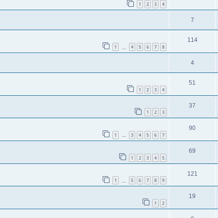
1
2
3
4
7
114
1
4
5
6
7
8
…
4
51
1
2
3
4
37
1
2
3
90
1
3
4
5
6
7
…
69
1
2
3
4
5
121
1
5
6
7
8
9
…
19
1
2