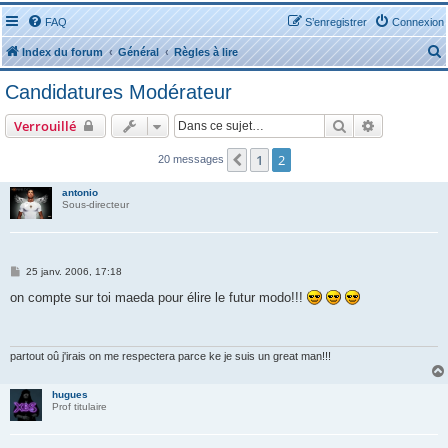
FAQ
S’enregistrer
Connexion
Index du forum
Général
Règles à lire
Candidatures Modérateur
Rechercher
Recherche 
Verrouillé
1
2
Précédente
20 messages
r
antonio
Sous-directeur
r
M
25 janv. 2006, 17:18
e
s
on compte sur toi maeda pour élire le futur modo!!!
s
a
g
e
partout oû j'irais on me respectera parce ke je suis un great man!!!
hugues
Prof titulaire