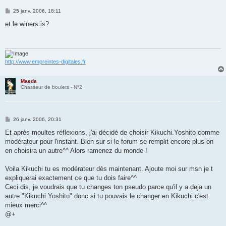
M
25 janv. 2006, 18:11
e
s
et le winers is?
s
a
g
e
http://www.empreintes-digitales.fr
Maeda
Chasseur de boulets - N°2
M
26 janv. 2006, 20:31
e
s
Et après moultes réflexions, j'ai décidé de choisir Kikuchi.Yoshito comme
s
modérateur pour l'instant. Bien sur si le forum se remplit encore plus on
a
g
en choisira un autre^^ Alors ramenez du monde !
e
Voila Kikuchi tu es modérateur dès maintenant. Ajoute moi sur msn je t
expliquerai exactement ce que tu dois faire^^
Ceci dis, je voudrais que tu changes ton pseudo parce qu'il y a deja un
autre "Kikuchi Yoshito" donc si tu pouvais le changer en Kikuchi c'est
mieux merci^^
@+