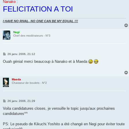
Nanako :
FELICITATION A TOI
I HAVE NO RIVAL, NO ONE CAN BE MY EQUAL !!!
Negi
Chef des modérateurs - N°3
M
26 janv. 2006, 21:12
e
s
Ouah génial merci beaucoup à Nanako et à Maeda
s
a
g
e
Maeda
Chasseur de boulets - N°2
M
26 janv. 2006, 21:29
e
s
Voila candidatures closes, je verouille le topic jusqu'aux prochaines
s
candidatures^^
a
g
e
PS: Le pseudo de Kikuchi.Yoshito a été changé en Negi pour éviter toute