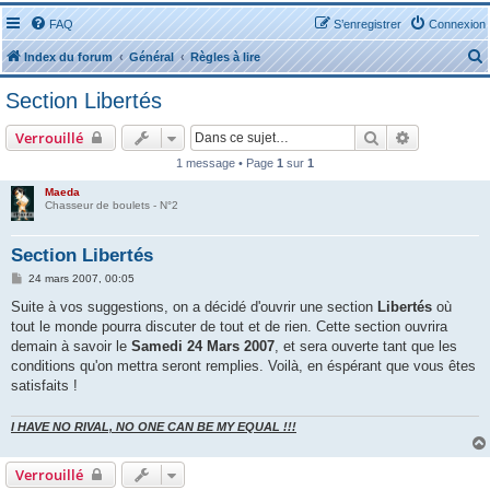
FAQ
S’enregistrer
Connexion
Index du forum
Général
Règles à lire
Section Libertés
Rechercher
Recherche 
Verrouillé
1 message • Page
1
sur
1
r
Maeda
Chasseur de boulets - N°2
Section Libertés
M
24 mars 2007, 00:05
e
r
s
Suite à vos suggestions, on a décidé d'ouvrir une section
Libertés
où
s
tout le monde pourra discuter de tout et de rien. Cette section ouvrira
a
g
demain à savoir le
Samedi 24 Mars 2007
, et sera ouverte tant que les
e
conditions qu'on mettra seront remplies. Voilà, en éspérant que vous êtes
satisfaits !
I HAVE NO RIVAL, NO ONE CAN BE MY EQUAL !!!
Verrouillé