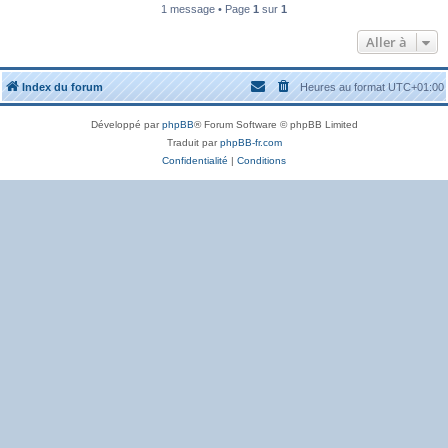
1 message • Page
1
sur
1
Aller à
Index du forum
Heures au format
UTC+01:00
Développé par
phpBB
® Forum Software © phpBB Limited
Traduit par
phpBB-fr.com
Confidentialité
|
Conditions