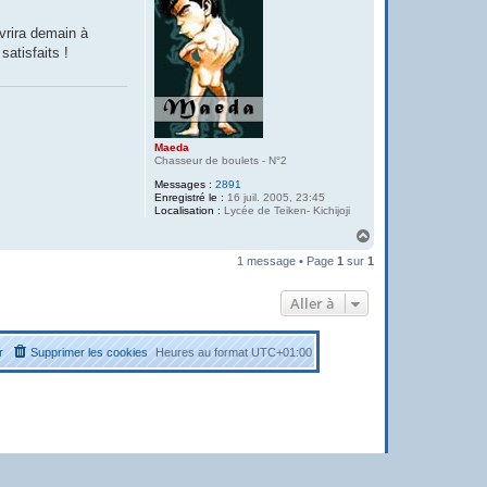
uvrira demain à
satisfaits !
Maeda
Chasseur de boulets - N°2
Messages :
2891
Enregistré le :
16 juil. 2005, 23:45
Localisation :
Lycée de Teiken- Kichijoji
H
a
1 message • Page
1
sur
1
u
t
Aller à
r
Supprimer les cookies
Heures au format
UTC+01:00