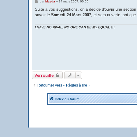
M
par
Maeda
»
24 mars 2007, 00:05
e
s
Suite à vos suggestions, on a décidé d'ouvrir une sectio
s
savoir le
Samedi 24 Mars 2007
, et sera ouverte tant que
a
g
e
I HAVE NO RIVAL, NO ONE CAN BE MY EQUAL !!!
Verrouillé
Retourner vers « Règles à lire »
Index du forum