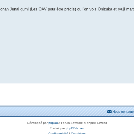
nan Junai gumi (Les OAV pour être précis) ou l'on vois Onizuka et ryuji march
Nous contacte
Développé par
phpBB
® Forum Software © phpBB Limited
Traduit par
phpBB-fr.com
Confidentialité
|
Conditions