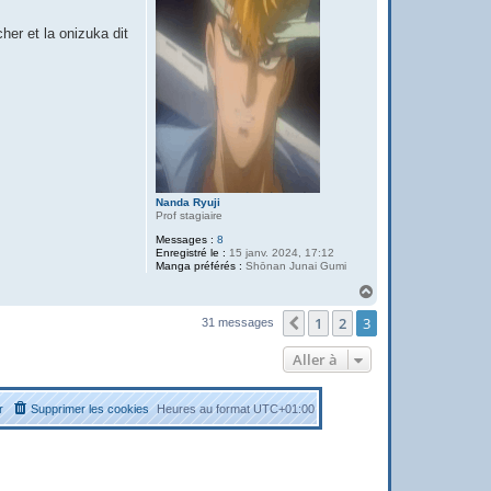
er et la onizuka dit
Nanda Ryuji
Prof stagiaire
Messages :
8
Enregistré le :
15 janv. 2024, 17:12
Manga préférés :
Shōnan Junai Gumi
H
a
1
2
3
u
Précédente
31 messages
t
Aller à
r
Supprimer les cookies
Heures au format
UTC+01:00