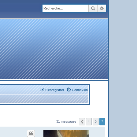
Rechercher
Recherche avanc
S’enregistrer
Connexion
1
2
3
Précédente
31 messages