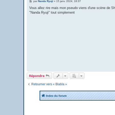
M
par
Nanda Ryuji
»
15 janv. 2024, 18:37
e
s
Vous allez rire mais mon pseudo viens d'une scène de Sho
s
"Nanda Ryuji" tout simplement
a
g
e
Répondre
Retourner vers « Blabla »
Index du forum