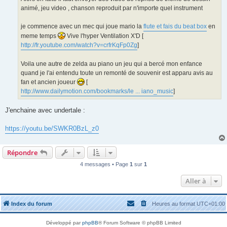
e
animé, jeu video , chanson reproduit par n'importe quel instrument
je commence avec un mec qui joue mario la
flute et fais du beat box
en
meme temps
Vive l'hyper Ventilation X'D [
http://fr.youtube.com/watch?v=crfrKqFp0Zg
]
Voila une autre de zelda au piano un jeu qui a bercé mon enfance
quand je l'ai entendu toute un remonté de souvenir est apparu avis au
fan et ancien joueur
[
http://www.dailymotion.com/bookmarks/le ... iano_music
]
J'enchaine avec undertale :
https://youtu.be/SWKR0BzL_z0
Répondre
4 messages • Page
1
sur
1
Aller à
Index du forum
Heures au format
UTC+01:00
Développé par
phpBB
® Forum Software © phpBB Limited