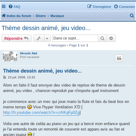
FAQ
S’enregistrer
Connexion
Index du forum
Divers
Musique
Thème dessin animé, jeu video...
Rechercher
Recherche 
Répondre
4 messages • Page
1
sur
1
r
Hiroshi Abé
Prof vacataire
Thème dessin animé, jeu video...
M
10 juil. 2008, 13:32
e
r
s
Alors en faite il faut envoyer des video de reprise de theme de dessin
s
animé, jeu video , chanson reproduit par n'importe quel instrument
a
g
e
je commence avec un mec qui joue mario la flute et fais du beat box en
meme temps
Vive l'hyper Ventilation X'D [
http://fr.youtube.com/watch?v=crfrKqFp0Zg
]
Voila une autre de zelda au piano un jeu qui a bercé mon enfance quand
je l'ai entendu toute un remonté de souvenir est apparu avis au fan et
ancien joueur
[