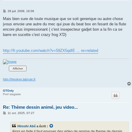
M
28 juil. 2008, 16:06
e
s
Mais bien sure de toute musique que se soit generique ou autre chose
s
jvous envoie une autre du mec qui joue du beat box en fesant de la flute
a
g
encore plus impressionant ( c'est insepecteur gadjet bon a la fin ca se
e
barre en sucette c'est crazy frog X'D)
http://fr.youtube.com/watch?v=59ZX5qdIE ... re=related
http://hinoken.labrute.fr
GTOnly
Prof stagiaire
Re: Thème dessin animé, jeu video...
M
11 oct. 2025, 07:27
e
s
s
Hiroshi Abé
a écrit :
a
g
Alors en faite il faut envoyer des video de reprise de theme de dessin