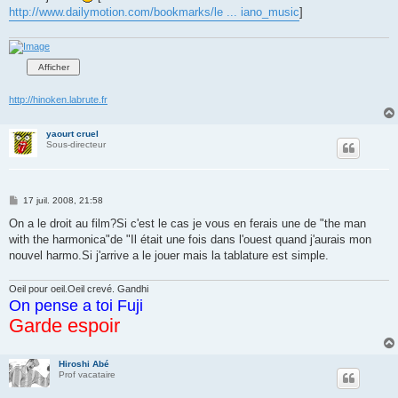
http://www.dailymotion.com/bookmarks/le ... iano_music
]
http://hinoken.labrute.fr
yaourt cruel
Sous-directeur
M
17 juil. 2008, 21:58
e
s
On a le droit au film?Si c'est le cas je vous en ferais une de "the man
s
with the harmonica"de "Il était une fois dans l'ouest quand j'aurais mon
a
g
nouvel harmo.Si j'arrive a le jouer mais la tablature est simple.
e
Oeil pour oeil.Oeil crevé. Gandhi
On pense a toi Fuji
Garde espoir
Hiroshi Abé
Prof vacataire