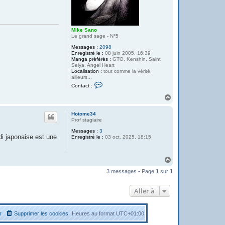
Mike Sano
Le grand sage - N°5
Messages :
2098
Enregistré le :
08 juin 2005, 16:39
Manga préférés :
GTO, Kenshin, Saint
Seiya, Angel Heart
Localisation :
tout comme la vérité,
ailleurs...
C
Contact :
o
n
H
t
a
a
u
c
Hotome34
t
t
Prof stagiaire
e
Messages :
3
r
di japonaise est une
Enregistré le :
03 oct. 2025, 18:15
M
i
k
e
H
S
a
a
3 messages • Page
1
sur
1
u
n
o
t
Aller à
r
Supprimer les cookies
Heures au format
UTC+01:00