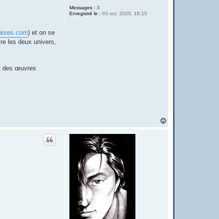
Messages :
3
Enregistré le :
03 oct. 2025, 18:15
naises.com
) et on se
re les deux univers,
nt des œuvres
H
a
u
t