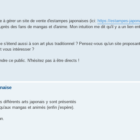
e à gérer un site de vente d'estampes japonaises (ici:
https://estampes-japo
près des fans de mangas et d'anime. Mon intuition me dit qu'il y a un lien ent
ise s'étend aussi à son art plus traditionnel ? Pensez-vous qu'un site proposa
t vous intéresser ?
re ce public. N'hésitez pas à être directs !
onaise
s différents arts japonais y sont présentés
qu'aux mangas et animés (enfin j'espère).
un.