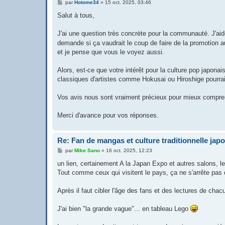
M
par
Hotome34
»
15 oct. 2025, 03:46
e
s
Salut à tous,
s
a
g
J'ai une question très concrète pour la communauté. J'aid
e
demande si ça vaudrait le coup de faire de la promotion au
et je pense que vous le voyez aussi.
Alors, est-ce que votre intérêt pour la culture pop japona
classiques d'artistes comme Hokusai ou Hiroshige pourrai
Vos avis nous sont vraiment précieux pour mieux comprend
Merci d'avance pour vos réponses.
Re: Fan de mangas et culture traditionnelle jap
M
par
Mike Sano
»
16 oct. 2025, 12:23
e
s
un lien, certainement A la Japan Expo et autres salons, le
s
Tout comme ceux qui visitent le pays, ça ne s'arrête pas 
a
g
e
Après il faut cibler l'âge des fans et des lectures de chac
J'ai bien "la grande vague"... en tableau Lego