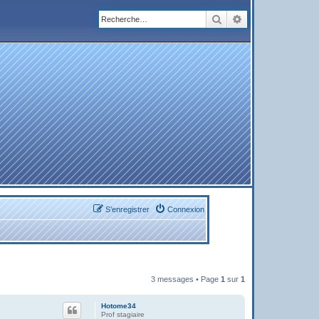
Rechercher
Recherche avanc
S’enregistrer
Connexion
3 messages • Page
1
sur
1
Hotome34
Prof stagiaire