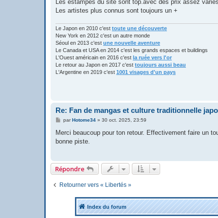
Les estampes du site sont top.avec des prix assez varié
Les artistes plus connus sont toujours un +
Le Japon en 2010 c'est
toute une découverte
New York en 2012 c'est un autre monde
Séoul en 2013 c'est
une nouvelle aventure
Le Canada et USA en 2014 c'est les grands espaces et buildings
L'Ouest américain en 2016 c'est
la ruée vers l'or
Le retour au Japon en 2017 c'est
toujours aussi beau
L'Argentine en 2019 c'est
1001 visages d'un pays
Re: Fan de mangas et culture traditionnelle jap
M
par
Hotome34
»
30 oct. 2025, 23:59
e
s
Merci beaucoup pour ton retour. Effectivement faire un tou
s
bonne piste.
a
g
e
Répondre
Retourner vers « Libertés »
Index du forum