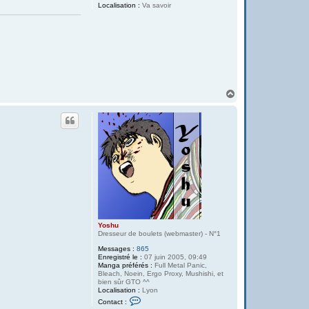
Localisation :
Va savoir
H
a
u
t
Yoshu
Dresseur de boulets (webmaster) - N°1
Messages :
865
Enregistré le :
07 juin 2005, 09:49
Manga préférés :
Full Metal Panic,
Bleach, Noein, Ergo Proxy, Mushishi, et
bien sûr GTO ^^
Localisation :
Lyon
C
Contact :
o