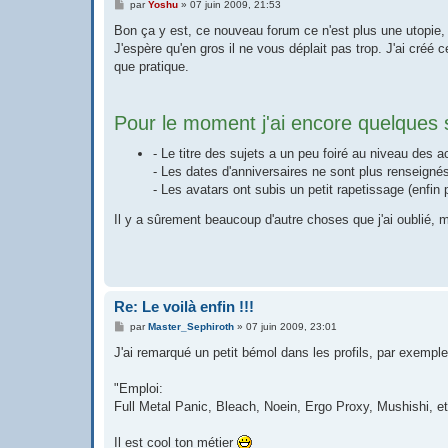
M
par
Yoshu
»
07 juin 2009, 21:53
e
s
Bon ça y est, ce nouveau forum ce n'est plus une utopie, i
s
J'espère qu'en gros il ne vous déplait pas trop. J'ai créé
a
g
que pratique.
e
Pour le moment j'ai encore quelques s
- Le titre des sujets a un peu foiré au niveau des 
- Les dates d'anniversaires ne sont plus renseignés
- Les avatars ont subis un petit rapetissage (enfin
Il y a sûrement beaucoup d'autre choses que j'ai oublié, 
Re: Le voilà enfin !!!
M
par
Master_Sephiroth
»
07 juin 2009, 23:01
e
s
J'ai remarqué un petit bémol dans les profils, par exemple
s
a
g
"Emploi:
e
Full Metal Panic, Bleach, Noein, Ergo Proxy, Mushishi, e
Il est cool ton métier