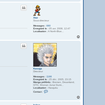
a
u
t
Xtor
Sous-directeur
Messages :
680
Enregistré le :
05 avr. 2008, 12:47
Localisation :
A North-Blue...
H
a
u
t
Kasuga
Directeur
Messages :
1166
Enregistré le :
25 déc. 2005, 23:15
Manga préférés :
Bremen, Dreamland,
GTO, Shonan Junai Gumi...
Localisation :
Harajuku
C
Contact :
o
n
H
t
a
a
u
c
hebus