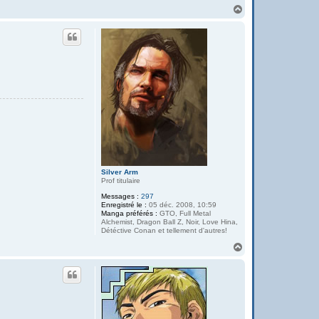
n
H
t
a
a
u
c
t
t
e
r
Y
o
s
h
u
Silver Arm
Prof titulaire
Messages :
297
Enregistré le :
05 déc. 2008, 10:59
Manga préférés :
GTO, Full Metal
Alchemist, Dragon Ball Z, Noir, Love Hina,
Détéctive Conan et tellement d'autres!
H
a
u
t