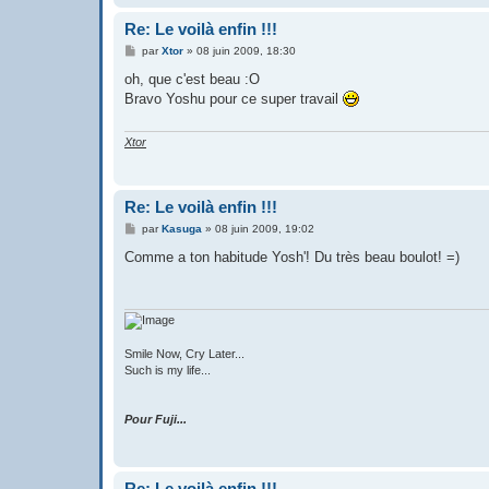
Re: Le voilà enfin !!!
M
par
Xtor
»
08 juin 2009, 18:30
e
s
oh, que c'est beau :O
s
Bravo Yoshu pour ce super travail
a
g
e
Xtor
Re: Le voilà enfin !!!
M
par
Kasuga
»
08 juin 2009, 19:02
e
s
Comme a ton habitude Yosh'! Du très beau boulot! =)
s
a
g
e
Smile Now, Cry Later...
Such is my life...
Pour Fuji...
Re: Le voilà enfin !!!