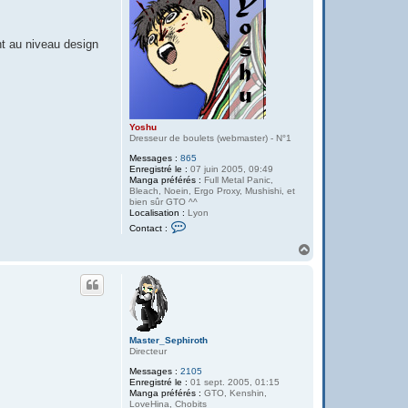
nt au niveau design
Yoshu
Dresseur de boulets (webmaster) - N°1
Messages :
865
Enregistré le :
07 juin 2005, 09:49
Manga préférés :
Full Metal Panic,
Bleach, Noein, Ergo Proxy, Mushishi, et
bien sûr GTO ^^
Localisation :
Lyon
C
Contact :
o
n
H
t
a
a
u
c
t
t
e
r
Y
o
Master_Sephiroth
s
Directeur
h
u
Messages :
2105
Enregistré le :
01 sept. 2005, 01:15
Manga préférés :
GTO, Kenshin,
LoveHina, Chobits