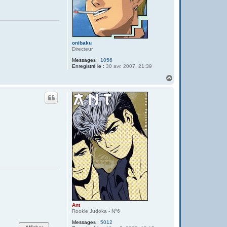
onibaku
Directeur
Messages :
1056
Enregistré le :
30 avr. 2007, 21:39
H
a
u
t
Ant
Rookie Judoka - N°6
Messages :
5012