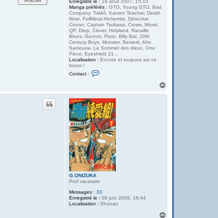
Enregistré le :
19 août 2007, 15:15
Manga préférés :
GTO, Young GTO, Bad
Company, Tokkô, Kamen Teacher, Death
Note, FullMetal Alchemist, Détective
Conan, Captain Tsubasa, Crows, Worst,
QP, Drop, Clover, Holyland, Racaille
Blues, Gunnm, Pluto, Billy Bat, 20th
Century Boys, Monster, Berserk, Afro
Samourai, Le Sommet des dieux, One
Piece, Eyeshield 21...
Localisation :
Encore et toujours sur ce
forum !
C
Contact :
o
n
H
t
a
a
u
c
t
t
e
r
A
n
t
G.ONIZUKA
Prof vacataire
Messages :
33
Enregistré le :
08 juin 2009, 16:44
Localisation :
Shonan
H