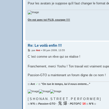
g
Pour les avatars je suppose qu'il faut changer le format de
e
On est avec toi FUJI, courage !!!!
Re: Le voilà enfin !!!
M
par
Ant
»
08 juin 2009, 13:55
e
s
C 'est comme un rêve qui se réalise !
s
a
g
Franchement, merci Yoshu ! Ton travail est vraiment super
e
Passion-GTO a maintenant un forum digne de ce nom !
:: Ant
♂
::
"On tue le temps, lui il nous enterre..."
[ S H O N A N . S T R E E T . P E R F O R M E R ]
鬼 爆
:: N°6 ::
Passion-GTO
-
-
PGTOFC
’25
:: N°6 ::