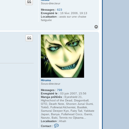
t
t
Sous-directeur
e
Messages :
623
r
Enregistré le :
16 févr. 2006, 19:13
K
Localisation :
assis sur une chaise
a
fatiguée
s
u
H
g
a
a
u
t
Hiruma
Sous-directeur
Messages :
798
Enregistré le :
03 juin 2007, 15:56
Manga préférés :
Eyeshield 21,
Highschool of the Dead, Dragonball,
GTO, Death Note, Shonen Junaï Gumi,
Tokkô, Fullmetal Alchemist, Basilisk,
Samuraï Deeper Kyo, Fairy Tail, Yakitate
Japan, Banya, Fullahead Coco, Gantz,
Naruto, Baki, Tennis no Ojisama...
Localisation :
Ahah
C
Contact :
o