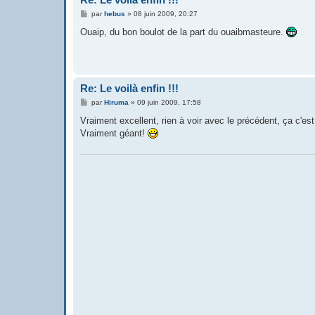
M
par
hebus
»
08 juin 2009, 20:27
e
s
Ouaip, du bon boulot de la part du ouaibmasteure.
s
a
g
e
Re: Le voilà enfin !!!
M
par
Hiruma
»
09 juin 2009, 17:58
e
s
Vraiment excellent, rien à voir avec le précédent, ça c'est
s
Vraiment géant!
a
g
e