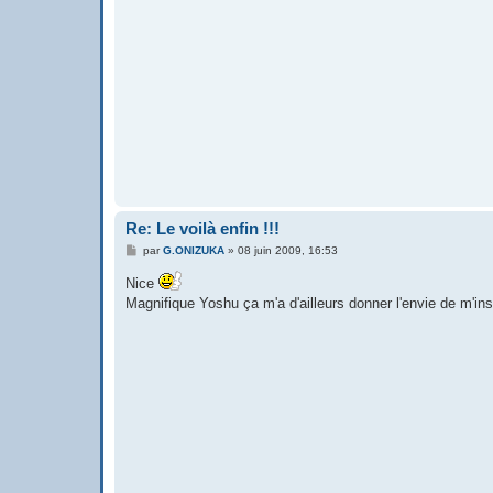
Re: Le voilà enfin !!!
M
par
G.ONIZUKA
»
08 juin 2009, 16:53
e
s
Nice
s
Magnifique Yoshu ça m'a d'ailleurs donner l'envie de m'in
a
g
e