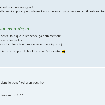
l est vraiment en ligne !
 cette section pour que justement vous puissiez proposer des améliorations, ta
oucis à régler :
accents, faut que je réencode ça correctement.
 dans les profils
 pour les plus chanceux qui n'ont pas disparus)
mais avec un peu de boulot ça se règlera vite.
 dans le tiens Yoshu on peut lire :
t bien sûr GTO ^^"