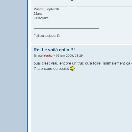
Master_Sephiroth.
22ans
Célibataire!
_____________________________________
Fuji est toujours là.
Re: Le voilà enfin !!!
M
par
Yoshu
»
07 juin 2009, 23:29
e
s
ouai c'est vrai, encore un truc qu'a foiré, normalement ça
s
Y a encore du boulot
a
g
e