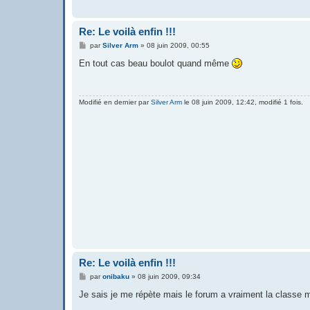
Re: Le voilà enfin !!!
M
par
Silver Arm
»
08 juin 2009, 00:55
e
s
En tout cas beau boulot quand même
s
a
g
e
Modifié en dernier par
Silver Arm
le 08 juin 2009, 12:42, modifié 1 fois.
Re: Le voilà enfin !!!
M
par
onibaku
»
08 juin 2009, 09:34
e
s
Je sais je me répète mais le forum a vraiment la classe
s
a