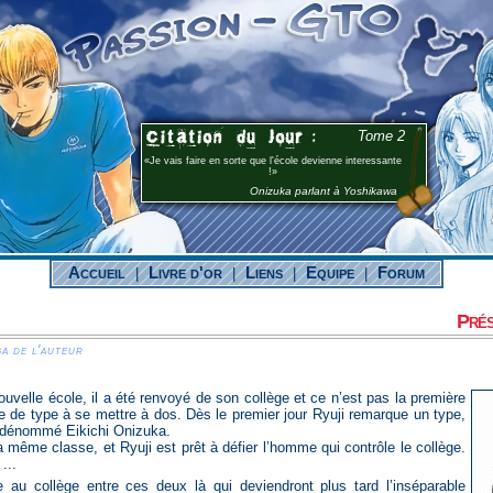
Tome 2
Je vais faire en sorte que l'école devienne interessante
!
Onizuka parlant à Yoshikawa
Accueil
Livre d'or
Liens
Equipe
Forum
|
|
|
|
Prés
a de l'auteur
nre de type à se mettre à dos. Dès le premier jour Ryuji remarque un type,
n dénommé Eikichi Onizuka.
a même classe, et Ryuji est prêt à défier l’homme qui contrôle le collège.
...