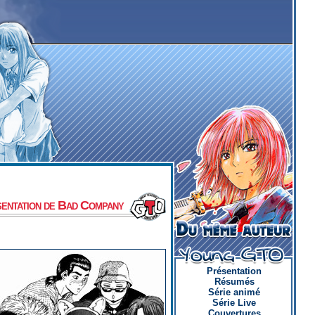
entation de Bad Company
Présentation
Résumés
Série animé
Série Live
Couvertures