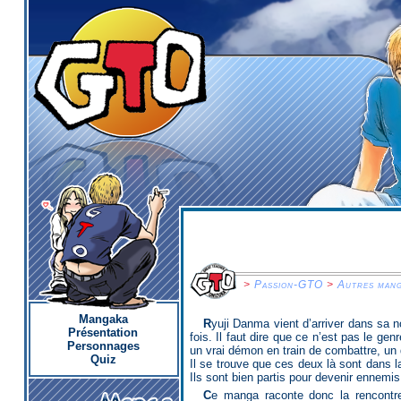
>
Passion-GTO
>
Autres mang
Mangaka
Ryuji Danma vient d’arriver dans sa nouvelle école, il a été renvoyé de son collège et ce n’est pas la première
Présentation
fois. Il faut dire que ce n’est pas le ge
Personnages
un vrai démon en train de combattre, u
Quiz
Il se trouve que ces deux là sont dans l
Ils sont bien partis pour devenir ennemis 
Ce manga raconte donc la rencontre au collège entre ces deux là qui deviendront plus tard l’inséparable