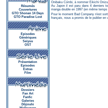
Onibaku Combi, à nommer Eikichi Onizu
Au Japon il est paru dans 4 derniers 
Résumés
manga double en 1997 (en même temps q
Couvertures
GTO Shonan 14 Days
Pour le moment Bad Company n'est sorti
GTO Paradise Lost
français, nous a promis de le publier en 
Episodes
Génériques
Seiyuu
OST
Présentation
Episodes
Extras
Film
Dossiers
Fan Art
Fanfic
Galeries
Dôjinshi
Wallpapers