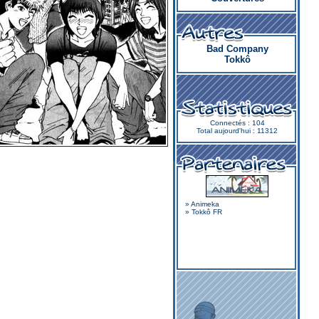
Bad Company
Tokkô
Connectés : 104
Total aujourd'hui : 11312
»
Animeka
»
Tokkô FR